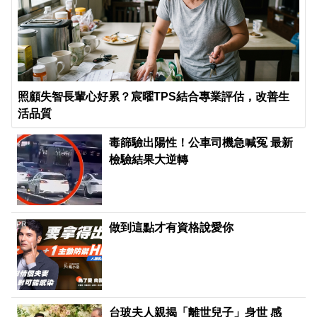
照顧失智長輩心好累？宸曜TPS結合專業評估，改善生
活品質
毒篩驗出陽性！公車司機急喊冤 最新
檢驗結果大逆轉
PR
做到這點才有資格說愛你
台玻夫人親揭「離世兒子」身世 感