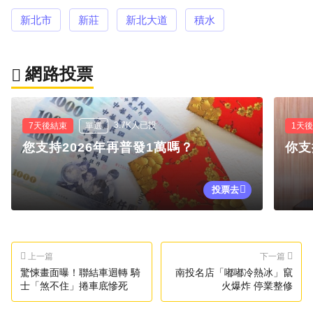
新北市
新莊
新北大道
積水
網路投票
3.7K人已投
7天後結束
單選
1天
您支持2026年再普發1萬嗎？
你支
投票去
上一篇
下一篇
驚悚畫面曝！聯結車迴轉 騎
南投名店「嘟嘟冷熱冰」竄
士「煞不住」捲車底慘死
火爆炸 停業整修