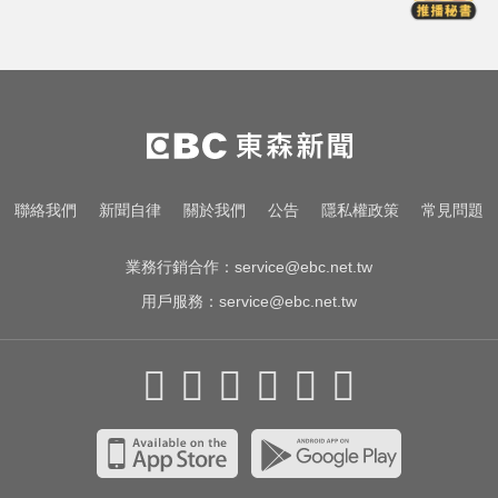
一變天膝蓋就發癢？李祖寧自曝半
月板變形，醫揭保骨與增肌兩大救
星！
白海豚颱風強襲日本！奄美逾3萬戶
停電 沖繩5人受傷
14年豪門婚變！48歲小刀證實離婚
聯絡我們
新聞自律
關於我們
公告
隱私權政策
常見問題
台玻千金：還是家人
業務行銷合作：
service@ebc.net.tw
用戶服務：
service@ebc.net.tw