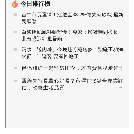
今日排行榜
台中市長選情！江啟臣38.2%領先何欣純 最新
民調曝
白海豚颱風移動變慢！專家：影響時間拉長
北台恐迎狂風暴雨
清水「送肉粽」今晚赴芳苑送煞！強碰王功漁
火節上千遊客 喪家回應了
伴侶和妳一起預防HPV，才有資格說愛妳！
PR
照顧失智長輩心好累？宸曜TPS結合專業評
估，改善生活品質
PR