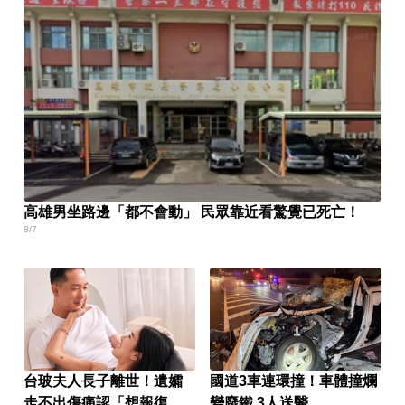
高雄男坐路邊「都不會動」 民眾靠近看驚覺已死亡！
8/7
台玻夫人長子離世！遺孀
國道3車連環撞！車體撞爛
走不出傷痛認「想報復」
變廢鐵 3人送醫