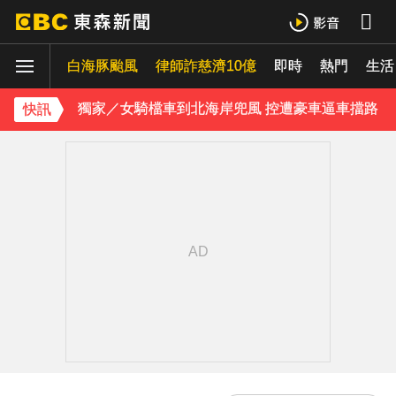
獨家／美式賣場紅殼蛋「限購1盒」 客怨：飢餓行銷嗎？
白海豚颱風
獨家／女騎檔車到北海岸兜風 控遭豪車逼車擋路
律師詐慈濟10億
即時
熱門
生活
中颱白海豚暴風圈逼近！7地區達停班課標準
快訊
強風吹襲！宜蘭郵局外牆磁磚「一日掉兩次」
《理財達人秀》X 安聯投信免費講座報名中！搶先卡位 2027
下載東森App，隨時掌握天下大小事！
快訊／雷雨狂炸雙北！警戒地區一次看