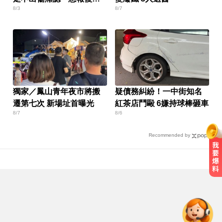
8/3
8/7
心聲曝
獨家／鳳山青年夜市將搬
疑債務糾紛！一中街知名
遷第七次 新場址首曝光
紅茶店鬥毆 6嫌持球棒砸車
8/7
8/6
Recommended by
白海豚颱風強襲日本！奄美逾3萬戶
停電 沖繩5人受傷
14年豪門婚變！48歲小刀證實離婚
台玻千金：還是家人