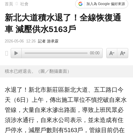
首頁
社會
加入為 Google 偏好來源
新北大道積水退了！全線恢復通
車 減壓供水5163戶
2026-05-06
12:26
記者 游承霖
00:00
積水已經退去。（圖／翻攝畫面）
水退了！
新北市
新莊
區
新北大道
、五工路口今
天（6日）上午，傳出施工單位不慎挖破自來水
管線，大量自來水滲出路面，導致上班民眾必
須涉水通行，自來水公司表示，並未造成有住
戶停水，減壓戶數則有5163戶，管線目前仍在