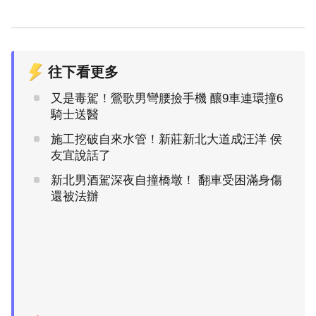
往下看更多
又是毒駕！鶯歌男彎腰撿手機 釀9車連環撞6
騎士送醫
施工挖破自來水管！新莊新北大道成汪洋 侯
友宜說話了
新北男酒駕深夜自撞橋墩！ 翻車受困滿身傷
還被法辦