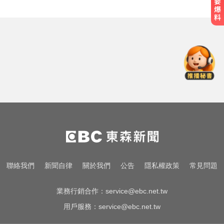
台指期夜盤狂飆736點 專家揭反彈
契機上看48000點
快訊／白海豚逼近！新竹縣尖石、
五峰「8校停課」
南韓影帝涉毒案後近況曝！劉亞仁
親密照瘋傳 他高調示愛
台指期夜盤狂飆736點 專家揭反彈
契機上看48000點
快訊／白海豚逼近！新竹縣尖石、
聯絡我們
新聞自律
關於我們
公告
隱私權政策
常見問題
五峰「8校停課」
業務行銷合作：
service@ebc.net.tw
用戶服務：
service@ebc.net.tw