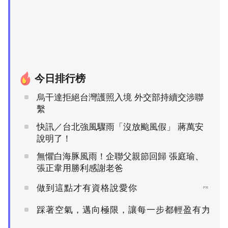
今日排行榜
烏干達拒絕台灣護照入境 外交部持續交涉聯
繫
快訊／台北強風驟雨「沒放颱風假」 蔣萬安
說明了！
無懼白海豚風雨！企聯父親節回歸 張庭瑜、
張正韋用勝利感謝老爸
做到這點才有資格說愛你
PR
踩著空氣，邁向極限，讓每一步都輕盈有力
PR