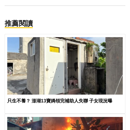
推薦閱讀
只生不養？ 澎湖13寶媽領完補助人失聯 子女現況曝