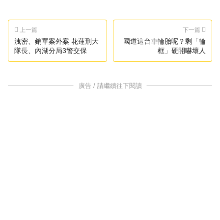
上一篇
下一篇
洩密、銷單案外案 花蓮刑大
國道這台車輪胎呢？剩「輪
隊長、內湖分局3警交保
框」硬開嚇壞人
廣告 / 請繼續往下閱讀