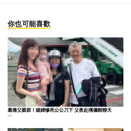
你也可能喜歡
最痛父親節！媳婦慘死公公刀下 父夜赴殯儀館聊天
8/8