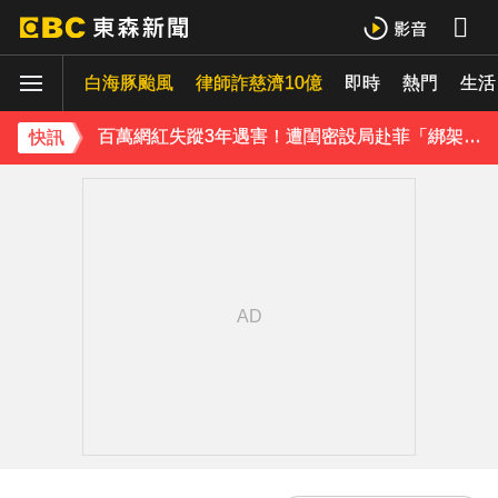
八點檔女神美照遭放大腳趾！被酸「暗沉皺褶」本人無奈回應
白海豚颱風
律師詐慈濟10億
即時
熱門
生活
庹宗康資產全給老婆！「名下只剩1台車」結婚15年保鮮秘訣曝
百萬網紅失蹤3年遇害！遭閨密設局赴菲「綁架撕票」千萬贖金救不回
快訊
派助理颱風天護植栽！愛莉莎莎挨轟「命不如植物」反擊：不會被吹出去
下載東森App，隨時掌握天下大小事！
獨家／「白海豚」襲泰安！苗62線落石不斷 遊客急下山