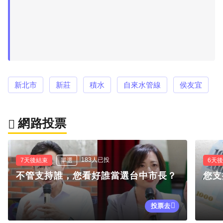
新北市
新莊
積水
自來水管線
侯友宜
網路投票
183人已投
7天後結束
單選
6天
不管支持誰，您看好誰當選台中市長？
您支
投票去