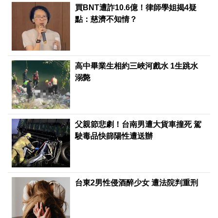
買BNT遭詐10.6億！律師學姐揭4疑
點：慈濟不知情？
高中畢業生相約三峽河戲水 1生跳水
溺斃
父親節悲劇！台南男遭大貨車撞死 駕
駛毒品快篩陽性遭送辦
台東2男性侵酒醉少女 遭法院判重刑