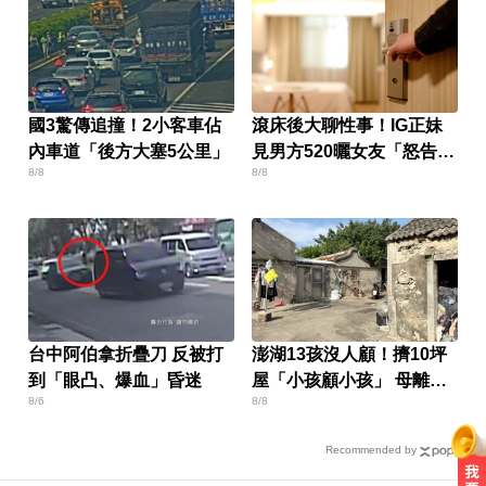
國3驚傳追撞！2小客車佔
滾床後大聊性事！IG正妹
內車道「後方大塞5公里」
見男方520曬女友「怒告性
8/8
8/8
侵」
台中阿伯拿折疊刀 反被打
澎湖13孩沒人顧！擠10坪
到「眼凸、爆血」昏迷
屋「小孩顧小孩」 母離家
8/6
8/8
帶走補助金
Recommended by