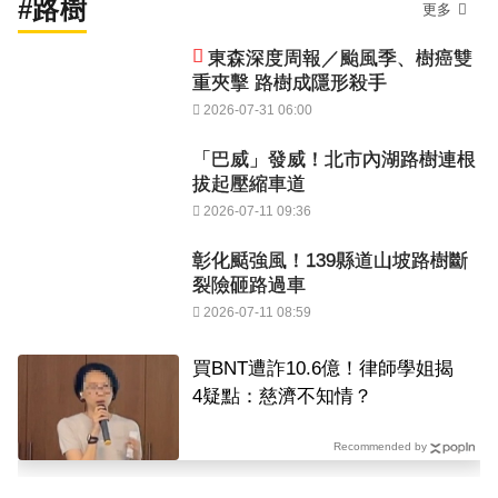
#路樹
更多
東森深度周報／颱風季、樹癌雙
重夾擊 路樹成隱形殺手
2026-07-31 06:00
「巴威」發威！北市內湖路樹連根
拔起壓縮車道
2026-07-11 09:36
彰化颳強風！139縣道山坡路樹斷
裂險砸路過車
2026-07-11 08:59
買BNT遭詐10.6億！律師學姐揭
4疑點：慈濟不知情？
Recommended by