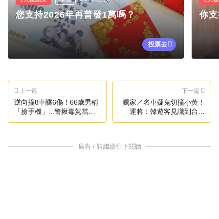
您支持2026年再普發1萬嗎？
你支
投票去
上一篇
下一篇
逆向撞8車釀6傷！66歲男稱
獨家／名車疑鬼切撞小黃！
「撿手機」...警揪毒駕當場
運將：韓遊客見識到台灣
逮人
「危險駕駛」
廣告 / 請繼續往下閱讀