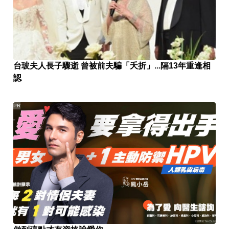
台玻夫人長子驟逝 曾被前夫騙「夭折」...隔13年重逢相
認
PR