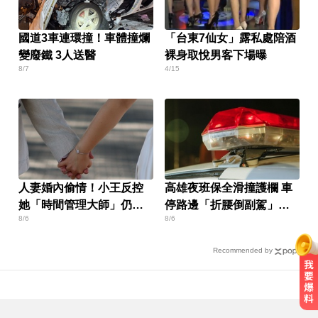
國道3車連環撞！車體撞爛
「台東7仙女」露私處陪酒
變廢鐵 3人送醫
裸身取悅男客下場曝
8/7
4/15
人妻婚內偷情！小王反控
高雄夜班保全滑撞護欄 車
她「時間管理大師」仍賠
停路邊「折腰倒副駕」
8/6
8/6
30萬
亡！
Recommended by
金牌員工轉投李多慧！剪輯師突暴