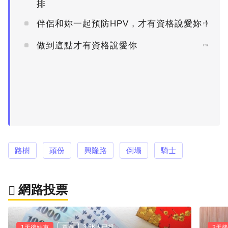
排
伴侶和妳一起預防HPV，才有資格說愛妳！
PR
做到這點才有資格說愛你
PR
路樹
頭份
興隆路
倒塌
騎士
網路投票
3.5K人已投
1天後結束
單選
2天