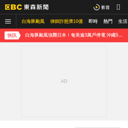
白海豚颱風逐漸逼近！海警區域擴大
白海豚颱風
律師詐慈濟10億
即時
熱門
生活
桃園8旬妻遭拐杖猛砸身亡！夫打電話自首 鄰居曝私下近況
白海豚颱風強襲日本！奄美逾3萬戶停電 沖繩5人受傷
快訊
《理財達人秀》X 安聯投信免費講座報名中！搶先卡位 2027
下載東森App，隨時掌握天下大小事！
證交所新規下周起實施 處置撮合時間縮短為2分鐘