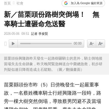
首頁
社會
加入為 Google 偏好來源
新／苗栗頭份路樹突倒塌！ 無
辜騎士遭砸命危送醫
2026-05-06
09:51
記者 李俊賢
00:00
苗栗頭份興隆路昨天發生一起路樹砸騎士的意外，騎士倒地後
當場失去生命跡象，昨天晚間緊急轉送台中榮總急救，初步研
判疑似連日降雨造成土石鬆動。（圖／翻攝畫面）
苗栗縣
頭份
市昨（5）日傍晚發生一起嚴重事
故，一名蔡姓機車
騎士
行經
興隆路
一段時，路
旁一棵大樹突然
倒塌
，導致蔡男閃避不及當場