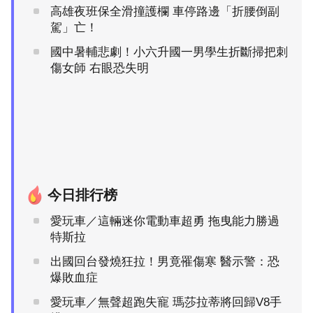
高雄夜班保全滑撞護欄 車停路邊「折腰倒副
駕」亡！
國中暑輔悲劇！小六升國一男學生折斷掃把刺
傷女師 右眼恐失明
今日排行榜
愛玩車／這輛迷你電動車超勇 拖曳能力勝過
特斯拉
出國回台發燒狂拉！男竟罹傷寒 醫示警：恐
爆敗血症
愛玩車／無聲超跑失寵 瑪莎拉蒂將回歸V8手