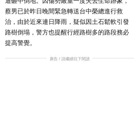
遭砸中倒地。因傷勢嚴重一度失去生命跡象，
蔡男已於昨日晚間緊急轉送台中榮總進行救
治，由於近來連日降雨，疑似因土石鬆軟引發
路樹
倒塌，警方也提醒行經路樹多的路段務必
提高警覺。
廣告 / 請繼續往下閱讀