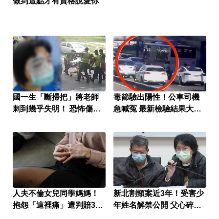
做到這點才有資格說愛你
國一生「斷掃把」將老師
毒篩驗出陽性！公車司機
刺到幾乎失明！ 恐怖傷勢
急喊冤 最新檢驗結果大逆
曝光
轉
人夫不倫女兒同學媽媽！
新北割頸案近3年！受害少
抱怨「這裡痛」遭判賠30
年姓名解禁公開 父心碎發
萬
聲