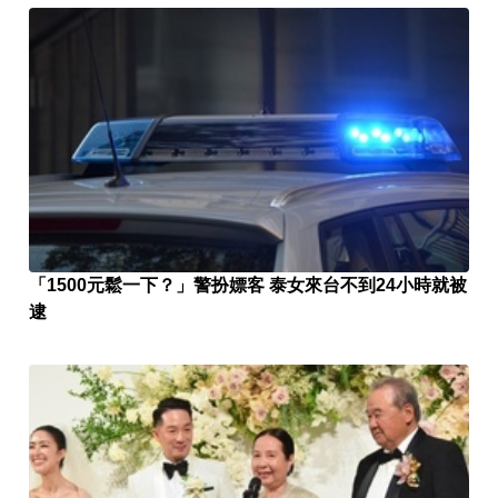
「1500元鬆一下？」警扮嫖客 泰女來台不到24小時就被
逮