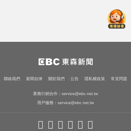
紅狂接20業配 Joeman 認：我也會
想離職
明年起0~18歲「每月領5千」 賴清
德喊：此時不生待何時
南部今演習不降速！今早10點手機
狂響 違者最高罰15萬
金牌員工轉投李多慧！剪輯師突暴
紅狂接20業配 Joeman 認：我也會
想離職
明年起0~18歲「每月領5千」 賴清
聯絡我們
新聞自律
關於我們
公告
隱私權政策
常見問題
德喊：此時不生待何時
業務行銷合作：
service@ebc.net.tw
用戶服務：
service@ebc.net.tw