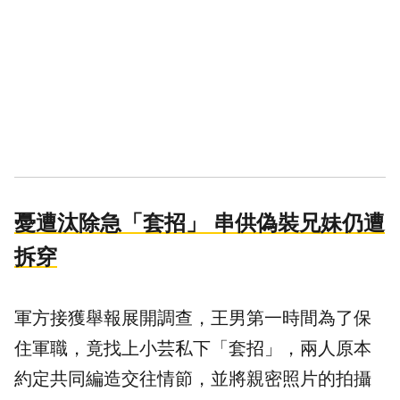
憂遭汰除急「套招」 串供偽裝兄妹仍遭
拆穿
軍方接獲舉報展開調查，王男第一時間為了保
住軍職，竟找上小芸私下「套招」，兩人原本
約定共同編造交往情節，並將親密照片的拍攝