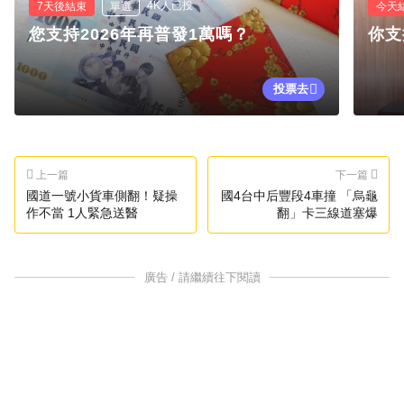
4K人已投
7天後結束
單選
今天
您支持2026年再普發1萬嗎？
你支
投票去
上一篇
下一篇
國道一號小貨車側翻！疑操
國4台中后豐段4車撞 「烏龜
作不當 1人緊急送醫
翻」卡三線道塞爆
廣告 / 請繼續往下閱讀