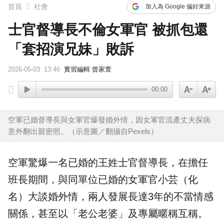
首頁
社會
加入為 Google 偏好來源
士官督導長不倫女軍官 被抓包還
「套招演兄妹」敗訴
2026-05-03
13:46
實習編輯 曾家萱
00:00
空軍已婚督導長與女軍官爆發婚外情，因女軍官流產丈夫探病
意外翻出親密照。（示意圖／翻攝自Pexels）
空軍驚爆一名已婚的王姓
士官督導長
，在擔任
班長期間，與同單位已婚的女軍官小芸（化
名）大談婚外情，兩人發展長達3年的不當情感
關係，甚至以「老公老婆」及專屬暱稱互稱。