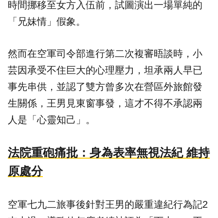
時間挪移至女方入伍前，試圖演出一場單純的
「兄妹情」假象。
然而在空軍司令部進行第二次複審晤談時，小
芸因承受不住巨大的心理壓力，坦承兩人早已
事先串供，並認了雙方曾多次在營區外旅館發
生關係，王男見東窗事發，這才不得不承認兩
人是「心靈知己」。
法院重砲痛批：身為表率無視法紀 維持
原處分
空軍七九二旅
事後針對王男的嚴重違紀行為記2