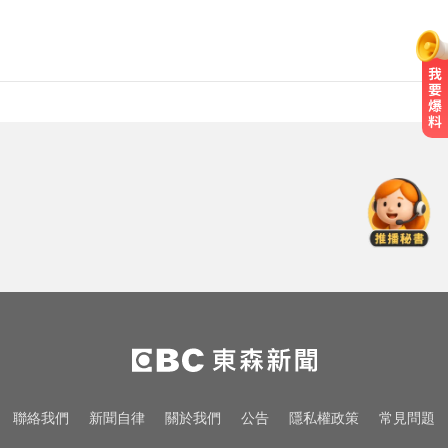
中颱白海豚暴風圈逼近！7地區達停
班課標準
熊本強震！台灣送帳篷成搶手物資
日網讚：比政府還快
中職／中信兄弟折損2重砲！張志
豪、許基宏動刀本季報銷
中颱白海豚暴風圈逼近！7地區達停
班課標準
熊本強震！台灣送帳篷成搶手物資
聯絡我們
新聞自律
關於我們
公告
隱私權政策
常見問題
日網讚：比政府還快