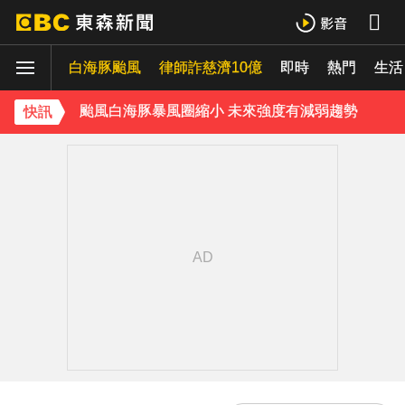
獨家／1坪85萬「12年屋」樓頂漏水！住戶怨害天花板滲水
白海豚颱風
律師詐慈濟10億
即時
熱門
生活
獨家／又有名店遭冒用詐騙！卡通園怒：投訴Meta也無效
颱風白海豚暴風圈縮小 未來強度有減弱趨勢
快訊
淡水驚見龍捲風 氣象署證實：和白海豚有關
《理財達人秀》X 安聯投信免費講座報名中！搶先卡位 2027
下載東森App，隨時掌握天下大小事！
白海豚估「明通過台灣北方」北部慎防豪雨 深夜撲中國