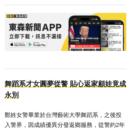
舞蹈系才女圓夢從警 貼心返家顧娃竟成
永別
鄭姓女警畢業於台灣藝術大學舞蹈系，之後投
入警界，因成績優異分發返鄉服務，從警約2年