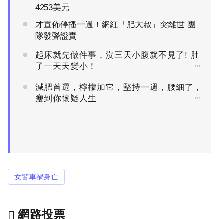
4253美元
才宣佈停播一週！網紅「肥大叔」突離世 團
隊發聲證實
起床就先做件事，沒三天小腹就不見了! 肚
子一天天變小！
PR
減肥首選，檸檬加它，堅持一週，腰細了，
瘦到你懷疑人生
PR
女警車禍身亡
網路投票