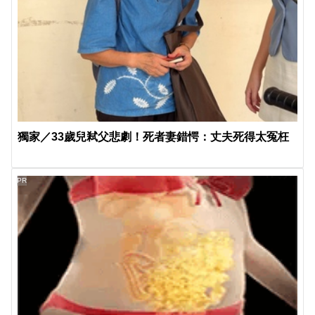
獨家／33歲兒弒父悲劇！死者妻錯愕：丈夫死得太冤枉
PR