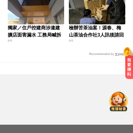
獨家／住戶控建商涉違建
檢辦苦茶油案！源春、梅
擴店面害漏水 工務局喊拆
山茶油合作社3人訊後請回
8/6
8/6
Recommended by
川普嗆伊朗若不開放荷莫茲海峽 將
祭「二戰後最大攻擊」
MLB／李灝宇代打遭三振！老虎敗
給水手終止4連勝
三商壽9/1股票下市！12/1正式更名
「玉山人壽」