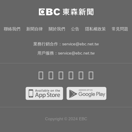
川普嗆伊朗若不開放荷莫茲海峽 將
祭「二戰後最大攻擊」
MLB／李灝宇代打遭三振！老虎敗
聯絡我們
新聞自律
關於我們
公告
隱私權政策
常見問題
給水手終止4連勝
業務行銷合作：
service@ebc.net.tw
用戶服務：
service@ebc.net.tw
Copyright © 2024
EBC