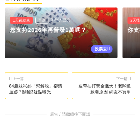
3.2K人已投
1天後結束
單選
2天
您支持2026年再普發1萬嗎？
你支
投票去
上一篇
下一篇
84歲妹弒姊「幫解脫」卻清
皮帶抽打黃金獵犬！老闆道
血跡？關鍵3疑點曝光
歉曝原因 網友不買單
廣告 / 請繼續往下閱讀