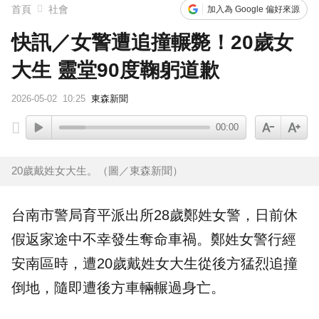
首頁
社會
加入為 Google 偏好來源
快訊／女警遭追撞輾斃！20歲女
大生 靈堂90度鞠躬道歉
2026-05-02
10:25
東森新聞
00:00
20歲戴姓女大生。（圖／東森新聞）
台南市警局育平派出所28歲鄭姓女警，日前休
假返家途中不幸發生奪命車禍。鄭姓女警行經
安南區時，遭20歲戴姓女大生從後方猛烈追撞
倒地，隨即遭後方車輛輾過身亡。