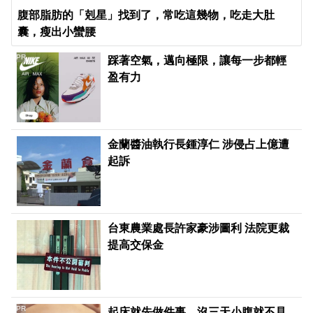
腹部脂肪的「剋星」找到了，常吃這幾物，吃走大肚
囊，瘦出小蠻腰
PR
踩著空氣，邁向極限，讓每一步都輕
盈有力
​金蘭醬油執行長鍾淳仁 涉侵占上億遭
起訴
台東農業處長許家豪涉圖利 法院更裁
提高交保金
PR
起床就先做件事，沒三天小腹就不見