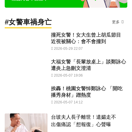
#女警車禍身亡
更多
撞死女警！女大生曾上胡瓜節目
近視被關心：會不會撞到
2026-05-29 22:07
大福女警「長輩放桌上」談鄭詠心
遭炎上急刪文澄清
2026-05-07 19:06
挨轟！桃園女警悼鄭詠心 「開吃
播秀身材」蹭熱度
2026-05-07 14:12
台玻夫人長子離世！遺孀走不
出傷痛認「想報復」心聲曝