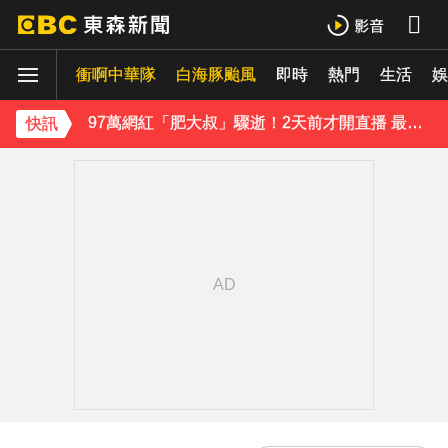
10共機、6共艦擾台！6架次越中線侵中部西南空域
衝啊中華隊
白海豚颱風
即時
熱門
生活
《理財達人秀》X 安聯投信免費講座報名中！搶先卡位 2027
娛
97萬網紅「肥大叔」驟逝！2天前才開直播 最後身影曝光粉鼻酸
快訊
金牌員工轉投李多慧！剪輯師突暴紅狂接20業配 Joeman 認：我也會想離職
下載東森App，隨時掌握天下大小事！
行政院院區一早停電 原因找到了