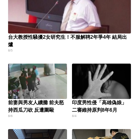
台大教授性騷擾2女研究生！不服解聘2年爭4年 結局出
爐
8/5
前妻與男友人續攤 前夫怒
印度男性侵「高雄偽娘」
持西瓜刀砍 反遭圍毆
二審維持原判8年6月
8/6
8/4