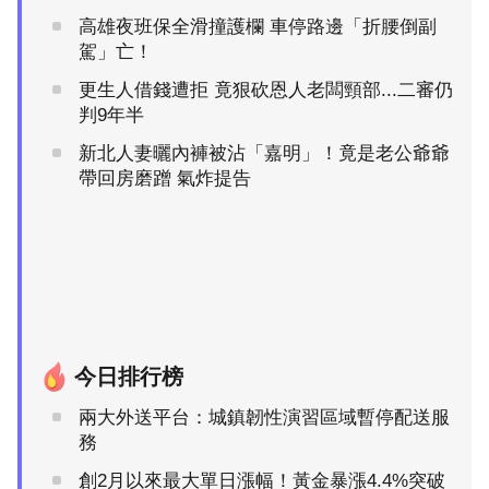
高雄夜班保全滑撞護欄 車停路邊「折腰倒副
駕」亡！
更生人借錢遭拒 竟狠砍恩人老闆頸部...二審仍
判9年半
新北人妻曬內褲被沾「嘉明」！竟是老公爺爺
帶回房磨蹭 氣炸提告
今日排行榜
兩大外送平台：城鎮韌性演習區域暫停配送服
務
創2月以來最大單日漲幅！黃金暴漲4.4%突破