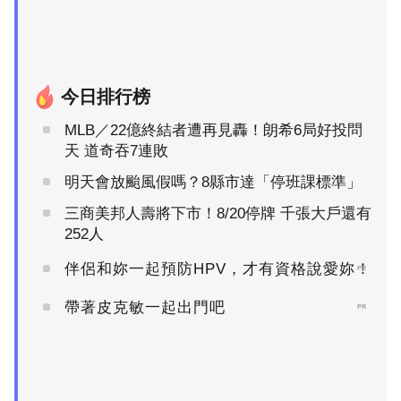
今日排行榜
MLB／22億終結者遭再見轟！朗希6局好投問
天 道奇吞7連敗
明天會放颱風假嗎？8縣市達「停班課標準」
三商美邦人壽將下市！8/20停牌 千張大戶還有
252人
伴侶和妳一起預防HPV，才有資格說愛妳！
PR
帶著皮克敏一起出門吧
PR