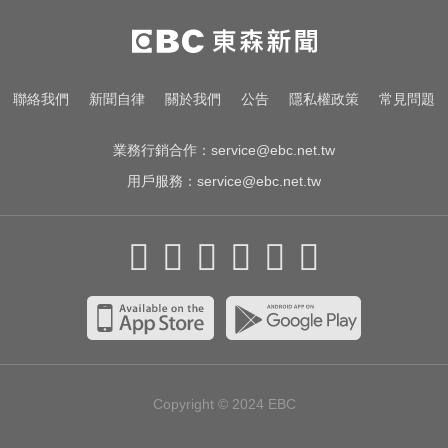
吃減肥藥竟變「公鴨嗓」！醫示
警：恐傷肝腎、甲狀腺
民進黨資深前輩辭世！前彰化市代
聯絡我們
新聞自律
關於我們
公告
隱私權政策
常見問題
蔡裕昌罹癌 享壽71歲
業務行銷合作：
service@ebc.net.tw
用戶服務：
service@ebc.net.tw
Copyright © 2024
EBC