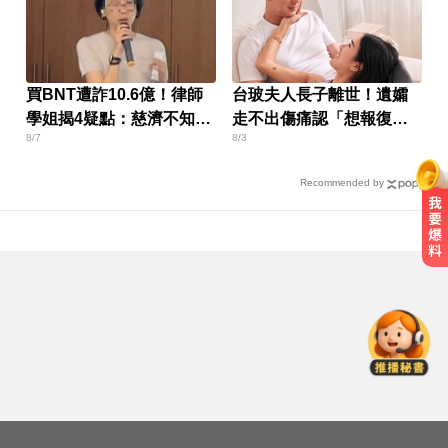
買BNT遭詐10.6億！律師
台玻夫人長子離世！遺孀
學姐揭4疑點：慈濟不知
走不出傷痛認「想報復」
8/7
8/3
情？
心聲曝
Recommended by
吃減肥藥竟變「公鴨嗓」！醫示
警：恐傷肝腎、甲狀腺
民進黨資深前輩辭世！前彰化市代
蔡裕昌罹癌 享壽71歲
攏係為了晶片！「斷交19年」 哥斯
大黎加連2年來台