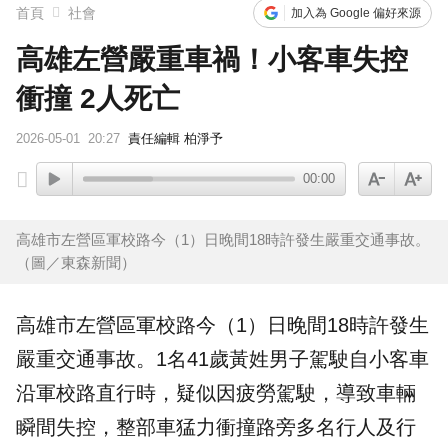
首頁
社會
加入為 Google 偏好來源
高雄左營嚴重車禍！小客車失控
衝撞 2人死亡
2026-05-01
20:27
責任編輯 柏淨予
00:00
高雄市左營區軍校路今（1）日晚間18時許發生嚴重交通事故。
（圖／東森新聞）
高雄
市左營區軍校路今（1）日晚間18時許發生
嚴重
交通
事故
。1名41歲黃姓男子駕駛自小客車
沿軍校路直行時，疑似因
疲勞駕駛
，導致車輛
瞬間失控，整部車猛力
衝撞
路旁多名行人及行