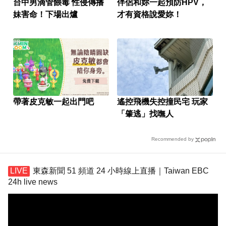
台中男滴管餵毒 性侵傳播
伴侶和妳一起預防HPV，
妹害命！下場出爐
才有資格說愛妳！
PR
帶著皮克敏一起出門吧
遙控飛機失控撞民宅 玩家
「肇逃」找嘸人
Recommended by
東森新聞 51 頻道 24 小時線上直播｜Taiwan EBC
24h live news