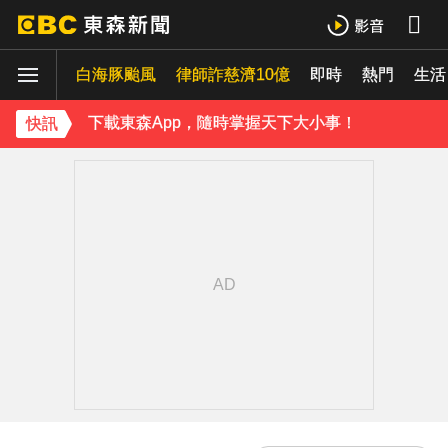
《理財達人秀》X 安聯投信免費講座報名中！搶先卡位 2027
白海豚颱風
下載東森App，隨時掌握天下大小事！
律師詐慈濟10億
即時
熱門
生活
《理財達人秀》X 安聯投信免費講座報名中！搶先卡位 2027
快訊