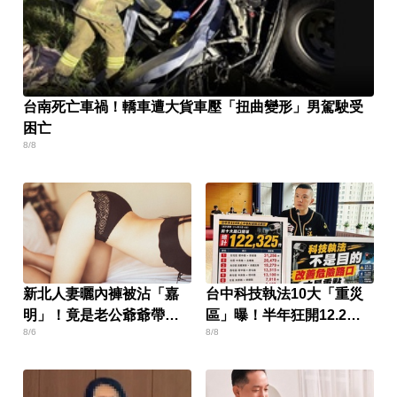
台南死亡車禍！轎車遭大貨車壓「扭曲變形」男駕駛受
困亡
8/8
新北人妻曬內褲被沾「嘉
台中科技執法10大「重災
明」！竟是老公爺爺帶回
區」曝！半年狂開12.2萬
8/6
8/8
房磨蹭 氣炸提告
張