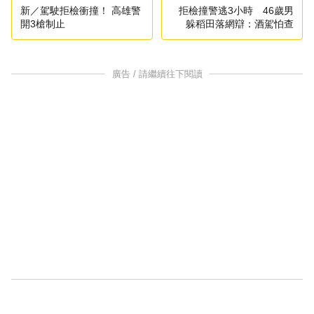
新／駕駛拒檢衝撞！ 高雄警
拒檢撞警逃3小時 46歲男
開3槍制止
躲稻田落網辯：酒駕怕查
廣告 / 請繼續往下閱讀