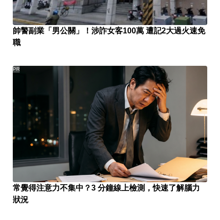
帥警副業「男公關」！涉詐女客100萬 遭記2大過火速免
職
PR
常覺得注意力不集中？3 分鐘線上檢測，快速了解腦力
狀況