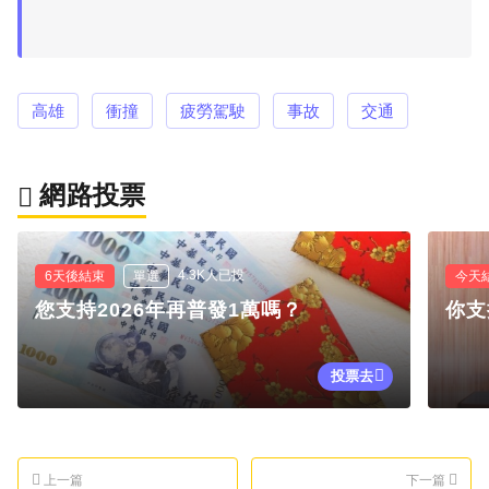
高雄
衝撞
疲勞駕駛
事故
交通
網路投票
4.3K人已投
6天後結束
單選
今天
您支持2026年再普發1萬嗎？
你支
投票去
上一篇
下一篇