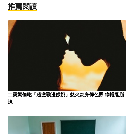
推薦閱讀
二寶媽偷吃「邊激戰邊餵奶」慾火焚身傳色照 綠帽尪崩
潰