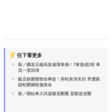
往下看更多
新／國道五楊高架連環車禍！7車撞成2排 車
流一度回堵
飯店娛樂變致命事故！弄蛇表演失控 男遭眼
鏡蛇鑽褲咬傷喪命
新／聯結車大武崙隧道翻覆 駕駛急送醫