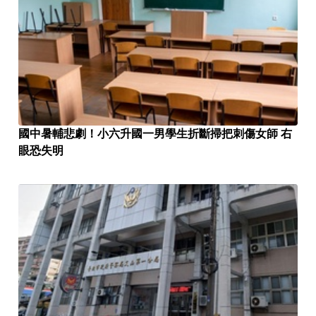
國中暑輔悲劇！小六升國一男學生折斷掃把刺傷女師 右
眼恐失明