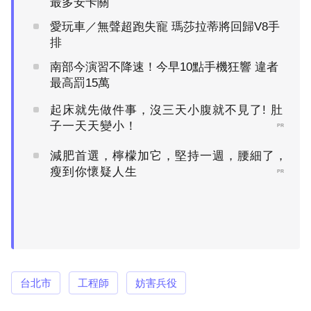
最多安卡關
愛玩車／無聲超跑失寵 瑪莎拉蒂將回歸V8手
排
南部今演習不降速！今早10點手機狂響 違者
最高罰15萬
起床就先做件事，沒三天小腹就不見了! 肚
子一天天變小！
PR
減肥首選，檸檬加它，堅持一週，腰細了，
瘦到你懷疑人生
PR
台北市
工程師
妨害兵役