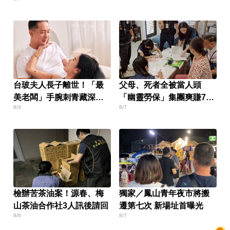
台玻夫人長子離世！「最
父母、死者全被當人頭
美老闆」手腕刺青藏深情
「幽靈勞保」集團爽賺700
8/3
8/7
含意
萬
檢辦苦茶油案！源春、梅
獨家／鳳山青年夜市將搬
山茶油合作社3人訊後請回
遷第七次 新場址首曝光
8/6
8/7