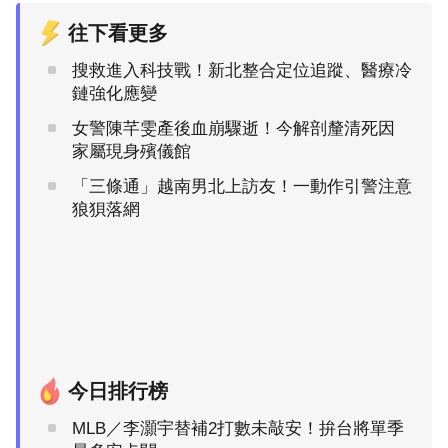
往下看更多
搜救進入科技戰！新北整合定位追蹤、醫療冷
鏈強化應變
女警陳芊雯產後血崩驟逝！今解剖釐清死因
家屬現身殯儀館
「三條通」越南男北上訪友！一動作引警注意
狼狽落網
今日排行榜
MLB／李灝宇替補2打數未敲安！拚台將單季