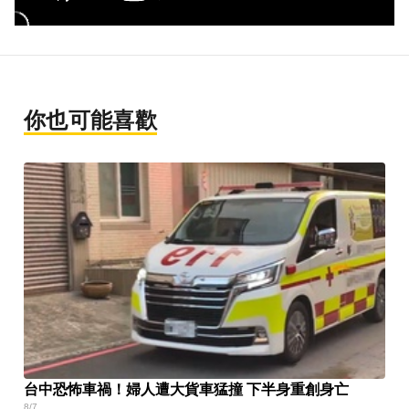
你也可能喜歡
台中恐怖車禍！婦人遭大貨車猛撞 下半身重創身亡
8/7