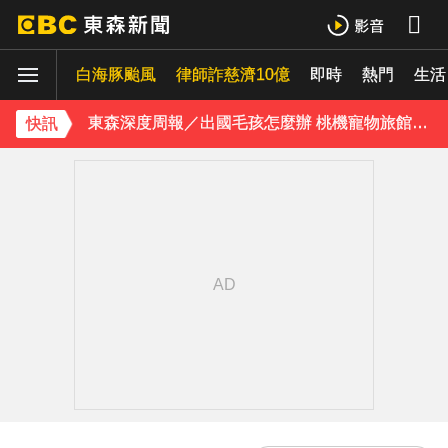
下載東森App，隨時掌握天下大小事！
白海豚颱風
律師詐慈濟10億
即時
熱門
東森深度周報／出國毛孩怎麼辦 桃機寵物旅館應運而生
生活
《理財達人秀》X 安聯投信免費講座報名中！搶先卡位 2027
快訊
下載東森App，隨時掌握天下大小事！
東森深度周報／出國毛孩怎麼辦 桃機寵物旅館應運而生