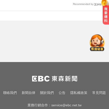
Recommended by
「白海豚」逼近！最新暴風圈侵襲
率曝 一縣市達59％
中職／日本女星松川星首次來台開
球！為統一獅女孩日揭幕
出國回台發燒狂拉！男竟罹傷寒 醫
示警：恐爆敗血症
「白海豚」逼近！最新暴風圈侵襲
率曝 一縣市達59％
中職／日本女星松川星首次來台開
聯絡我們
新聞自律
關於我們
公告
隱私權政策
常見問題
球！為統一獅女孩日揭幕
業務行銷合作：
service@ebc.net.tw