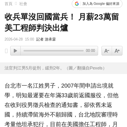
首頁
社會
加入為 Google 偏好來源
收兵單沒回國當兵！ 月薪23萬留
美工程師判決出爐
2026-04-28
15:00
記者 游承霖
00:00
法官判江男5月徒刑，緩刑2年。（圖／翻攝自Pexels）
台北市
一名江姓男子，2007年間申請出境就
學，明知最遲要在年滿33歲前返國服役，但他
在收到役男徵兵檢查的通知書，卻依舊未返
國，持續滯留海外不願歸國，台北地院審理時
考量他坦承犯行，目前在美國擔任
工程師
，月