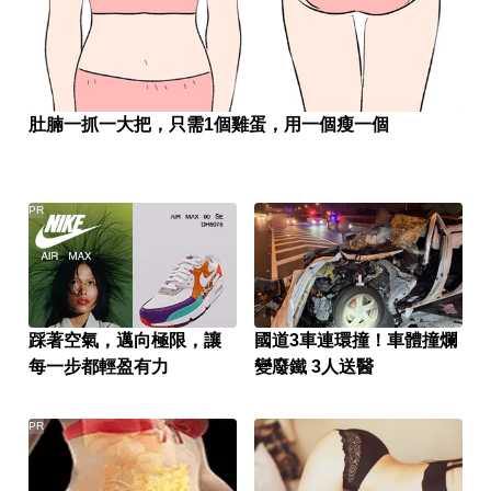
肚腩一抓一大把，只需1個雞蛋，用一個瘦一個
PR
踩著空氣，邁向極限，讓
國道3車連環撞！車體撞爛
每一步都輕盈有力
變廢鐵 3人送醫
PR