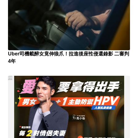
Uber司機載醉女竟伸狼爪！拉進後座性侵還錄影 二審判
4年
PR