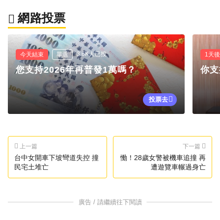
網路投票
3.6K人已投
今天結束
單選
1天
您支持2026年再普發1萬嗎？
你支
投票去
上一篇
下一篇
台中女開車下坡彎道失控 撞
慟！28歲女警被機車追撞 再
民宅土堆亡
遭遊覽車輾過身亡
廣告 / 請繼續往下閱讀