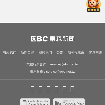
姜厚任小24歲女友「3碩1博」造
假？ 台大回應了
民進黨資深前輩辭世！前彰化市代
蔡裕昌罹癌 享壽71歲
快訊／白海豚逼近！新竹縣尖石、
五峰「8校停課」
姜厚任小24歲女友「3碩1博」造
聯絡我們
新聞自律
關於我們
公告
隱私權政策
常見問題
假？ 台大回應了
業務行銷合作：
service@ebc.net.tw
用戶服務：
service@ebc.net.tw