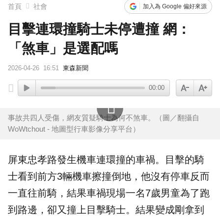
首頁
社會
加入為 Google 偏好來源
目擊連環撞騎士未停遭撞 網：
「煞車」是選配嗎
2026-04-26
16:51
東森新聞
00:00
事故共四人受傷，網友質疑騎士為何不煞車。（圖／翻攝自
WoWtchout - 地圖型行車影像分享平台）
屏東
忠孝路發生
機車
連環撞的車禍。目擊的騎
士看到前方3輛機車
擦撞
倒地，他沒有停車反而
一直往前騎，結果車禍現場一名7歲
男童
為了跑
到路邊，卻又撞上目擊騎士。結果變成剛拿到