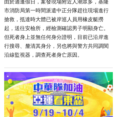
由於適逢假日，案發現場附近人潮眾多，基隆
市消防局第一時間派遣中正分隊趕往現場進行
搶救，抵達時大體已被岸巡人員用橡皮艇撈
起，送往安檢所，經檢測確認男子明顯身亡。
但死者身上並無任何身分證明，目前已沿岸進
行搜尋、釐清其身分，另也將與警方共同調閱
沿線監視器，調查死者身亡原因。