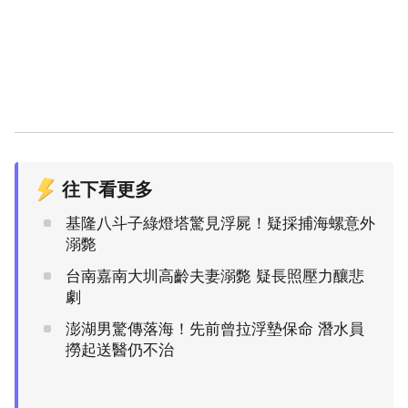
往下看更多
基隆八斗子綠燈塔驚見浮屍！疑採捕海螺意外
溺斃
台南嘉南大圳高齡夫妻溺斃 疑長照壓力釀悲
劇
澎湖男驚傳落海！先前曾拉浮墊保命 潛水員
撈起送醫仍不治