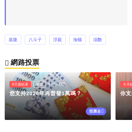
基隆
八斗子
浮屍
海螺
溺斃
網路投票
4.1K人已投
6天後結束
單選
今天
您支持2026年再普發1萬嗎？
你支
投票去