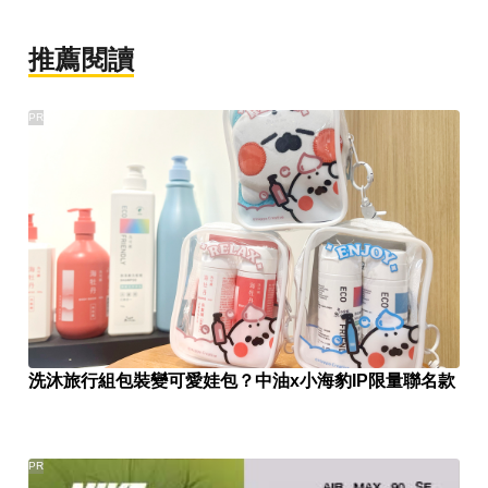
推薦閱讀
PR
洗沐旅行組包裝變可愛娃包？中油x小海豹IP限量聯名款
PR