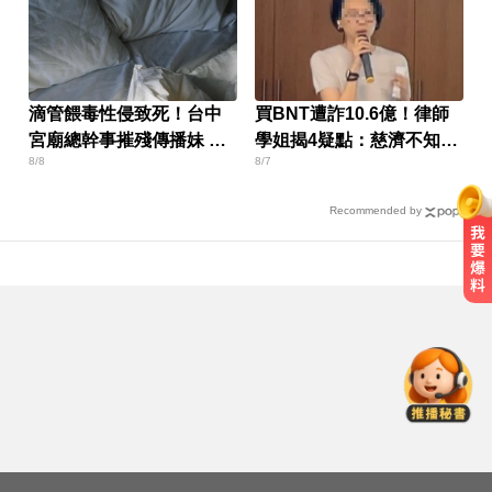
滴管餵毒性侵致死！台中
買BNT遭詐10.6億！律師
宮廟總幹事摧殘傳播妹 下
學姐揭4疑點：慈濟不知
8/8
8/7
場出爐
情？
Recommended by
涉製毒、跨國販毒！埃及女星被判
死刑
中颱白海豚暴風圈逼近！7地區達停
班課標準
天天吃燒烤香腸 14歲女竟罹大腸癌