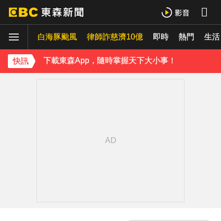
《理財達人秀》X 安聯投信免費講座報名中！搶先卡位 2027
白海豚颱風
下載東森App，隨時掌握天下大小事！
律師詐慈濟10億
即時
熱門
生活
《理財達人秀》X 安聯投信免費講座報名中！搶先卡位 2027
快訊