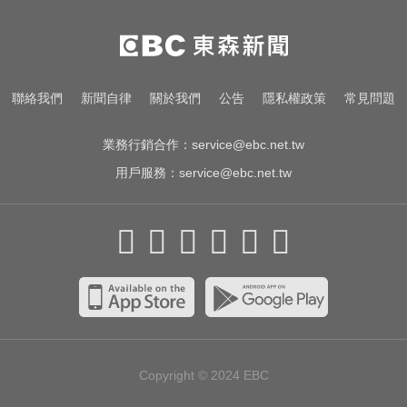
涉製毒、跨國販毒！埃及女星被判
死刑
中颱白海豚暴風圈逼近！7地區達停
聯絡我們
新聞自律
關於我們
公告
隱私權政策
常見問題
班課標準
業務行銷合作：
service@ebc.net.tw
用戶服務：
service@ebc.net.tw
Copyright © 2024
EBC