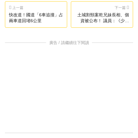
上一篇
下一篇
快改道！國道「6車追撞」占
土城割頸案乾兄妹長相、個
兩車道回堵6公里
資被公布！ 議員：《少事
法》要修
廣告 / 請繼續往下閱讀