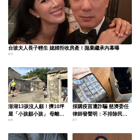
台玻夫人長子輕生 媳婦拒收房產！拋棄繼承內幕曝
8/3
澎湖13孩沒人顧！擠10坪
採購疫苗遭詐騙 慈濟委任
屋「小孩顧小孩」 母離家
律師發聲明：不排除民事
8/8
8/7
帶走補助金
求償