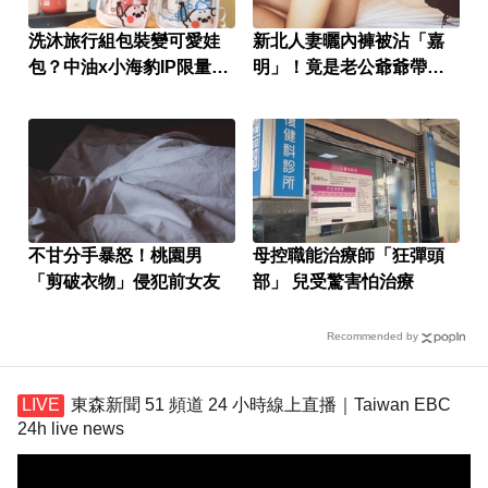
洗沐旅行組包裝變可愛娃
新北人妻曬內褲被沾「嘉
包？中油x小海豹IP限量聯
明」！竟是老公爺爺帶回
名款
房磨蹭 氣炸提告
不甘分手暴怒！桃園男
母控職能治療師「狂彈頭
「剪破衣物」侵犯前女友
部」 兒受驚害怕治療
Recommended by
東森新聞 51 頻道 24 小時線上直播｜Taiwan EBC
24h live news