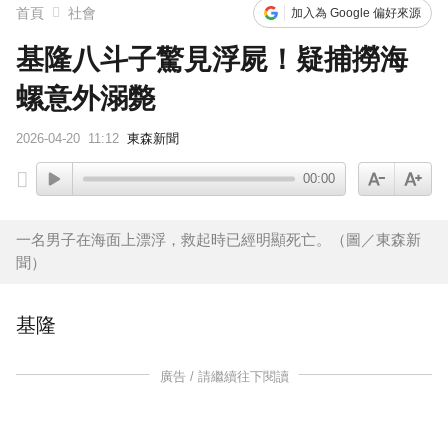
首頁
社會
加入為 Google 偏好來源
基隆八斗子驚見浮屍！疑捕撈海
螺意外溺斃
2026-04-20
11:12
東森新聞
00:00
一名男子在海面上漂浮，救起時已經明顯死亡。（圖／東森新
聞）
基隆
廣告 / 請繼續往下閱讀