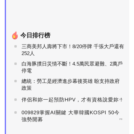
今日排行榜
三商美邦人壽將下市！8/20停牌 千張大戶還有
252人
白海豚撲日災情不斷！4.5萬民眾避難、2萬戶
停電
總統：勞工是經濟進步幕後英雄 盼支持政府
政策
伴侶和妳一起預防HPV，才有資格說愛妳！
PR
009829掌握AI關鍵 大華韓國KOSPI 50今
強勢開募
PR