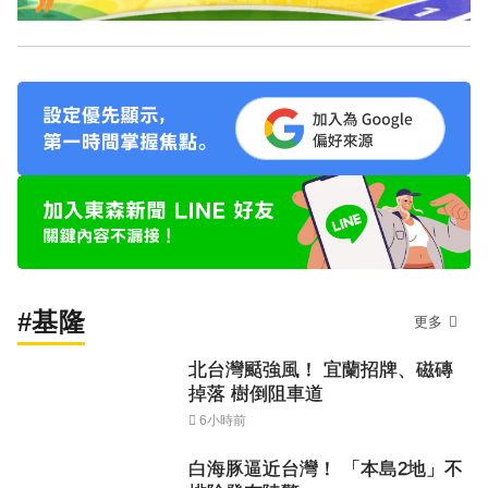
#基隆
更多
北台灣颳強風！ 宜蘭招牌、磁磚
掉落 樹倒阻車道
6小時前
白海豚逼近台灣！ 「本島2地」不