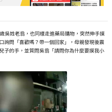
5歲吳姓老翁，也同樣走進藥局購物，突然伸手摸
口詢問「喜歡嗎？帶一個回家」，母親發現後震
兒子的手，並質問吳翁「請問你為什麼要摸我小