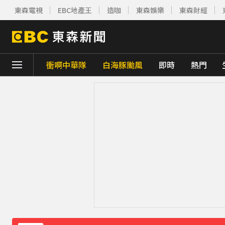
東森電視
EBC地產王
造咖
東森娛樂
東森財經
衝啊中華隊
白海豚颱風
即時
熱門
下載東森App，隨時掌握天下大小事！
賴總統參與漢光「萬鈞計畫」！ 搭「雲豹」
TPBL／官宣確定了！林庭謙重磅加盟臺北
醫起看／20歲男私密處驚見「白刺顆粒」醫