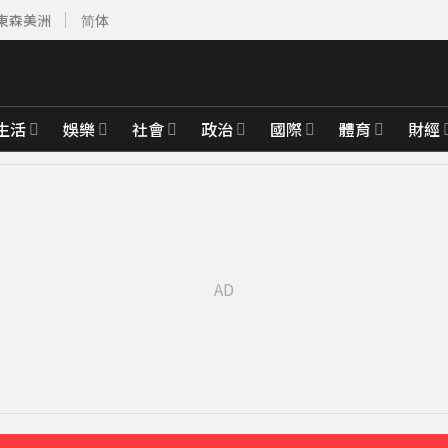
東森美洲
简体
生活
娛樂
社會
政治
國際
體育
財經
前進衡指所
28分鐘前
台新戰神
37分鐘前
揭真相
40分鐘前