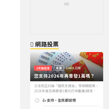
網路投票
2.6K人已投
2天後結束
單選
您支持2026年再普發1萬嗎？
立法院正討論「國民支援金」等相關提案，
2026年是否再普發1萬元仍待審議(請見下
方新聞)。如果2026年再普發1萬元，你支
👍 支持，全民都該領
持嗎？