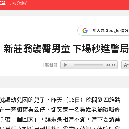
吃草
43分鐘前
式」猛灌恐水中毒
45分鐘前
加入為 Google 偏
49分鐘前
先卡位 2027
！新莊翁襲臀男童 下場秒進警
典再合體：我們還是回來了
45分鐘前
聽新聞
00:00
最難放手的是媽媽
55分鐘前
」感動喊：真不是蓋的
就讀幼兒園的兒子，昨天（16日）晚間到四維路
在一旁櫥窗看公仔，卻突遭一名吳姓老翁碰觸臀
前進衡指所
28分鐘前
？帶一個回家」，讓媽媽相當不滿，當下委請藥
局獲報立刻派員到場將吳翁帶回偵訊，儘管吳翁