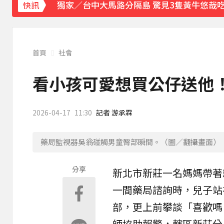
獨家／台中大馬路分隔島 驚見3隻黃牛悠哉
快訊
每天2000CC是錯的？醫師曝「喝水黃金公
愛玩車／凱旋雙車登場 660新動力更順暢
首頁
社會
《理財達人秀》X 安聯投信免費講座報名中！搶
看小孩可愛想買公仔送他
《大熱門》收攤1年！吳宗憲率Lulu、陳漢
2026-04-17
11:30
記者 游承霖
18歲帥兒離開台灣！前主播蔣雅淇忍淚嘆：
藥局監視器吳翁碰觸男童臀部瞬間。（圖／翻攝畫面）
15年摯愛離世！唐綺陽頭七驚見「驚人畫面
分享
新北市
新莊
一名媽媽帶著
下載東森App，隨時掌握天下大小事！
一間
藥局
諮詢時，兒子站
賴總統參與漢光「萬鈞計畫」！ 搭「雲豹」
部，更上前攀談「喜歡嗎
師協助報警，轄區新莊分