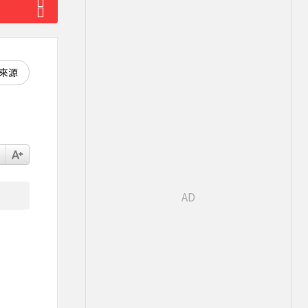
好來源
局