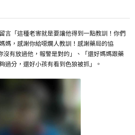
留言「這種老害就是要讓他得到一點教訓！你們
媽媽，感謝你給噁爛人教訓！感謝藥局的協
謝妳沒有放過他，報警是對的」、「還好媽媽跟藥
夠過分，還好小孩有看到色狼被抓」。