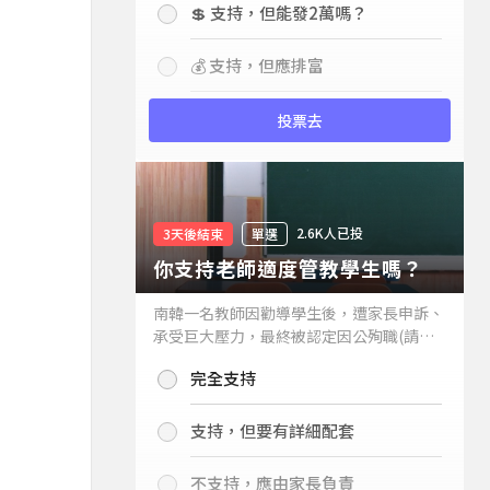
💲 支持，但能發2萬嗎？
💰 支持，但應排富
投票去
2.6K人已投
3天後結束
單選
你支持老師適度管教學生嗎？
南韓一名教師因勸導學生後，遭家長申訴、
承受巨大壓力，最終被認定因公殉職(請見
下列新聞)，引發外界關注教師教權。請問
完全支持
你支持老師適度管教學生嗎？
支持，但要有詳細配套
不支持，應由家長負責