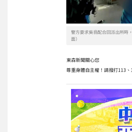
警方要求吳翁配合回派出所時
面）
東森新聞關心您
尊重身體自主權！請撥打113、1