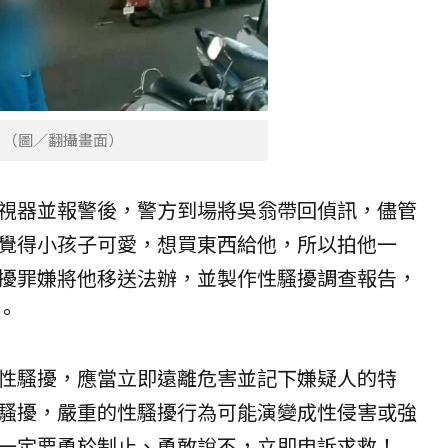
。（圖／翻攝畫面）
視器並報警後，警方到場將吳翁帶回偵訊，儘管
覺得小孩子可愛，想買東西給他，所以拍他一
擾罪嫌將他移送法辦，並製作性騷擾調查報告，
。
性騷擾，應當立即遠離危害並記下嫌疑人的特
騷擾，嚴重的性騷擾行為可能演變成性侵害或強
一定要勇於制止、勇敢說不，立即申訴求救！