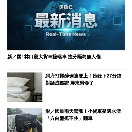
新／國1林口段大貨車撞轎車 撞分隔島無人傷
到府打掃醉倒遭硬上！她錄下27分鐘
對話成鐵證 屏東男慘了
影／國道雨天驚魂！小貨車疑遇水漂
「方向盤抓不住」翻車