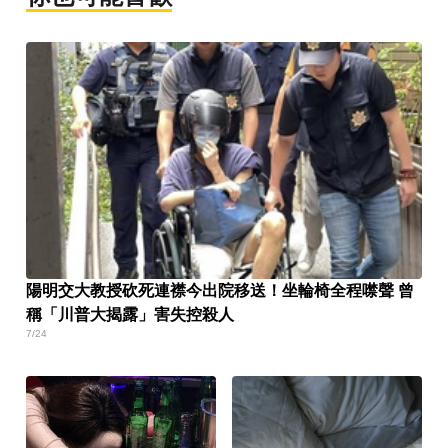
陽明交大教授砍死連襟今出院移送！坐輪椅全程噤聲 曾
稱「川普大揭露」害失控殺人
7/24