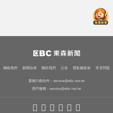
域 造成4人喪命
拍板了！賴總統：0-18歲每月5千明
年起發放
跌倒竟成致命殺手？醫揭長輩防骨
鬆失智三關鍵
俄軍空襲烏克蘭首都基輔及周邊區
域 造成4人喪命
拍板了！賴總統：0-18歲每月5千明
聯絡我們
新聞自律
關於我們
公告
隱私權政策
常見問題
年起發放
業務行銷合作：
service@ebc.net.tw
用戶服務：
service@ebc.net.tw