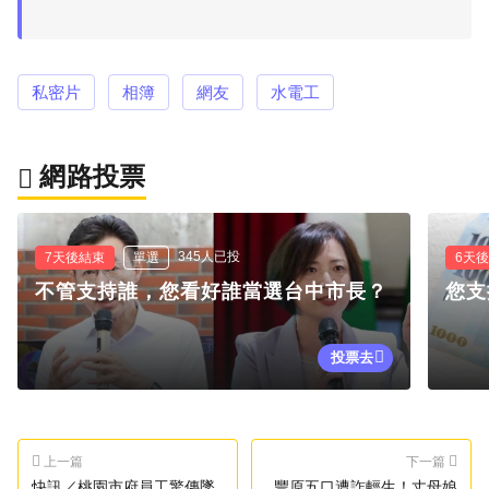
私密片
相簿
網友
水電工
網路投票
345人已投
7天後結束
單選
6天
不管支持誰，您看好誰當選台中市長？
您支
投票去
上一篇
下一篇
快訊／桃園市府員工驚傳墜
豐原五口遭詐輕生！丈母娘