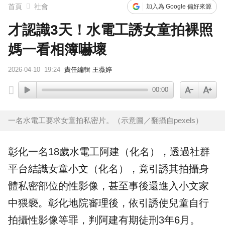
首頁
社會
加入為 Google 偏好來源
才認識3天！水電工誘女童拍裸照
媽一看相簿嚇壞
2026-04-10
19:24
責任編輯 王薇婷
00:00
一名水電工要求女童拍私密片。（示意圖／翻攝自pexels）
彰化一名18歲
水電工
阿建（化名），透過社群
平台結識女童小文（化名），竟引誘其拍攝身
體私密部位的性影像，甚至事後還進入小文家
中猥褻。彰化地院審理後，依引誘使兒童自行
拍攝性影像等罪，判阿建有期徒刑3年6月。