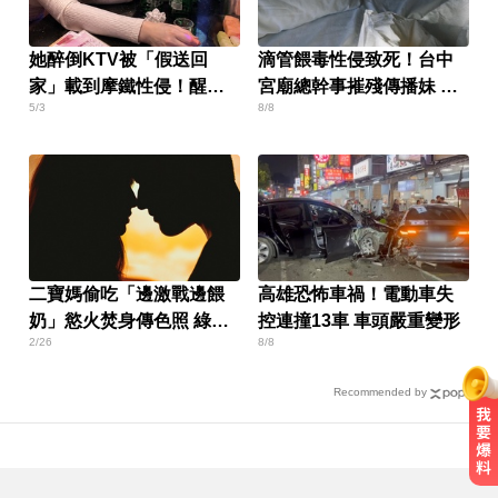
她醉倒KTV被「假送回
滴管餵毒性侵致死！台中
家」載到摩鐵性侵！醒來
宮廟總幹事摧殘傳播妹 下
5/3
8/8
婚姻全毀
場出爐
二寶媽偷吃「邊激戰邊餵
高雄恐怖車禍！電動車失
奶」慾火焚身傳色照 綠帽
控連撞13車 車頭嚴重變形
2/26
8/8
尪崩潰
Recommended by
俄軍空襲烏克蘭首都基輔及周邊區