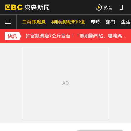
吳建豪迎48歲生日！周渝民苦練吉他送祝福 阿信揭3人私下面
白海豚颱風
律師詐慈濟10億
即時
熱門
生活
許富凱暴瘦7公斤登台！「臉明顯凹陷」嚇壞媽媽 父親節憶亡父淚崩
下載東森App，隨時掌握天下大小事！
快訊
胡瓜挑戰韓團爆紅「震胸舞」！賣力狂震笑翻全場 慘被虧：是在震肚子？