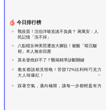
今日排行榜
戰疫苗！沈伯洋嗆造謠不負責？ 蔣萬安：人
民記憶「洗不掉」
八點檔女神美照遭放大腳趾！被酸「暗沉皺
褶」本人無奈回應
莫名發燒好不了？醫揭精準診斷關鍵
脆友都說相見恨晚！苦甜72%比利時巧克力
大人味爆紅！
PR
踩著空氣，邁向極限，讓每一步都輕盈有力
PR