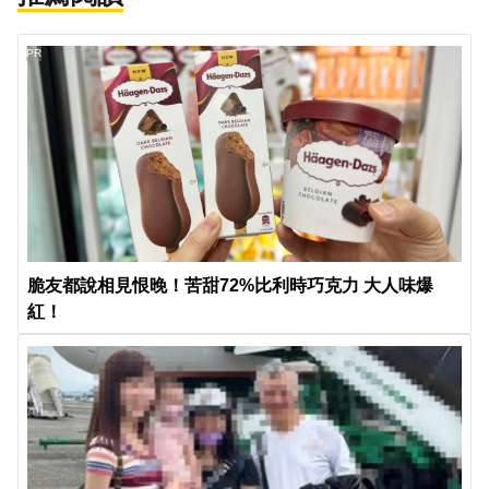
PR
脆友都說相見恨晚！苦甜72%比利時巧克力 大人味爆
紅！