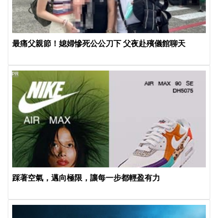
最痛父親節！媳婦慘死公公刀下 父夜赴殯儀館聊天
PR
踩著空氣，邁向極限，讓每一步都輕盈有力