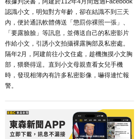
根據判決書，阿建於112年4月間透過Facebook
認識小文，明知對方年齡，卻在結識不到三天
內，便於通訊軟體傳送「懲罰你裸照一張」、
「要露臉臉」等訊息，並傳送自己的私密影片
作給小文，引誘小文拍攝裸露胸部及私密處。
隔年2月，阿建前往小文住處，趁機撫摸小文胸
部，猥褻得逞。直到小文母親查看女兒手機
時，發現
相簿
內有許多私密影像，嚇得連忙報
警。