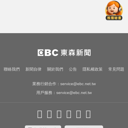
天天吃燒烤香腸 14歲女竟罹大腸癌
女藝人遭經紀人「車內侵犯」 錄音
檔成鐵證
中颱白海豚暴風圈逼近！7地區達停
班課標準
聯絡我們
新聞自律
關於我們
公告
隱私權政策
常見問題
天天吃燒烤香腸 14歲女竟罹大腸癌
業務行銷合作：
service@ebc.net.tw
用戶服務：
service@ebc.net.tw