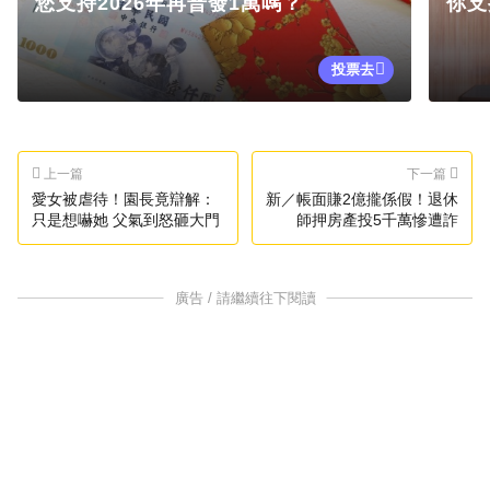
您支持2026年再普發1萬嗎？
你支
投票去
上一篇
下一篇
愛女被虐待！園長竟辯解：
新／帳面賺2億攏係假！退休
只是想嚇她 父氣到怒砸大門
師押房產投5千萬慘遭詐
廣告 / 請繼續往下閱讀