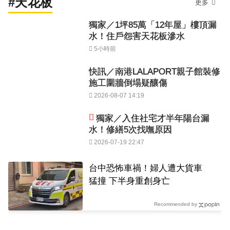
#天花板
更多
獨家／1坪85萬「12年屋」樓頂漏
水！住戶怨害天花板滲水
5小時前
快訊／南港LALAPORT親子館裝修
施工圍牆倒塌疑釀傷
2026-08-07 14:19
獨家／入住社宅才半年陽台漏
水！修繕5次找嘸原因
2026-07-19 22:47
台中恐怖車禍！婦人遭大貨車
猛撞 下半身重創身亡
Recommended by