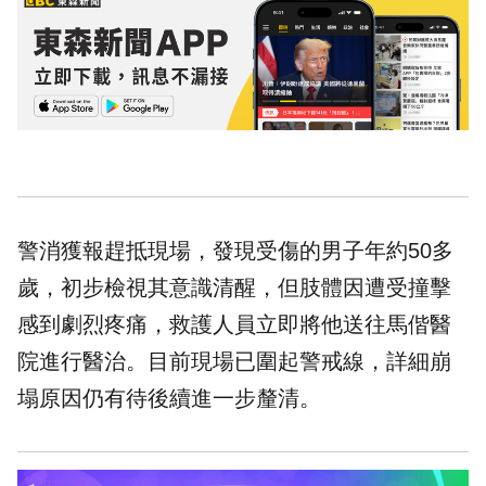
警消獲報趕抵現場，發現受傷的男子年約50多
歲，初步檢視其意識清醒，但肢體因遭受撞擊
感到劇烈疼痛，救護人員立即將他送往馬偕醫
院進行醫治。目前現場已圍起警戒線，詳細崩
塌原因仍有待後續進一步釐清。