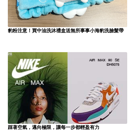
豹粉注意！買中油洗沐禮盒送無所事事小海豹洗臉髮帶
PR
踩著空氣，邁向極限，讓每一步都輕盈有力