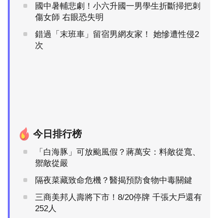
國中暑輔悲劇！小六升國一男學生折斷掃把刺
傷女師 右眼恐失明
錯過「末班車」留宿男網友家！ 她慘遭性侵2
次
今日排行榜
「白海豚」可放颱風假？蔣萬安：料敵從寬、
禦敵從嚴
隔夜菜藏致命危機？醫揭預防食物中毒關鍵
三商美邦人壽將下市！8/20停牌 千張大戶還有
252人