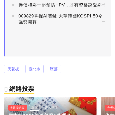
伴侶和妳一起預防HPV，才有資格說愛妳！
PR
009829掌握AI關鍵 大華韓國KOSPI 50今
強勢開募
PR
天花板
臺北市
墜落
網路投票
4.1K人已投
6天後結束
單選
今天