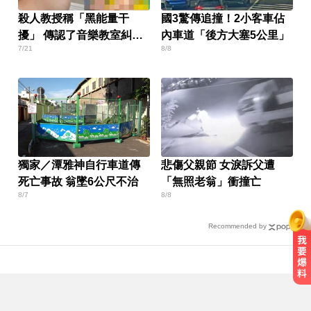
殺人教授稱「黑能量干
國3驚傳追撞！2小客車佔
擾」 傳認了音樂教室糾
內車道「後方大塞5公里」
7/21
8/8
紛：太太受委屈
獨家／潭雅神自行車道傳
悲傷父親節 女淚訴父遭
死亡事故 翁墜6公尺不治
「無照老翁」衝撞亡
8/7
8/8
Recommended by
中颱白海豚暴風圈逼近！7地區達停
班課標準