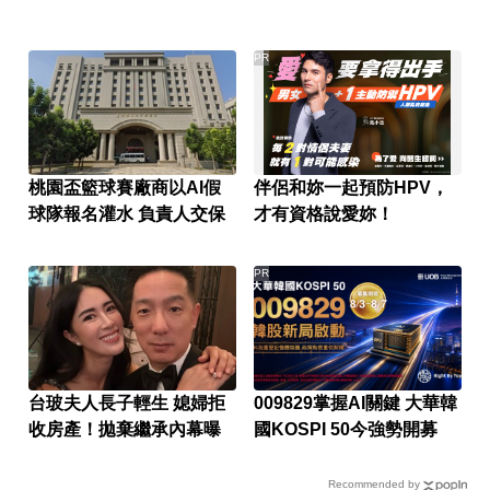
PR
桃園盃籃球賽廠商以AI假
伴侶和妳一起預防HPV，
球隊報名灌水 負責人交保
才有資格說愛妳！
PR
台玻夫人長子輕生 媳婦拒
009829掌握AI關鍵 大華韓
收房產！拋棄繼承內幕曝
國KOSPI 50今強勢開募
Recommended by