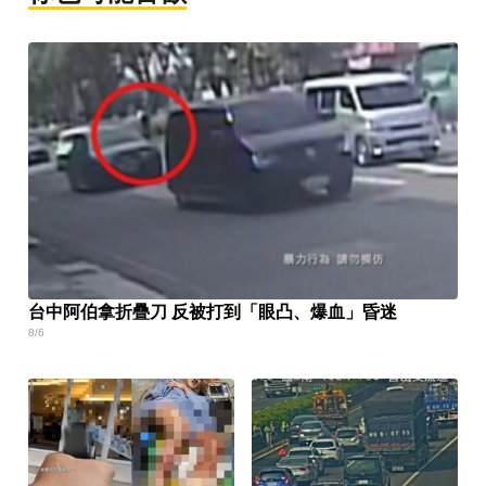
台中阿伯拿折疊刀 反被打到「眼凸、爆血」昏迷
8/6