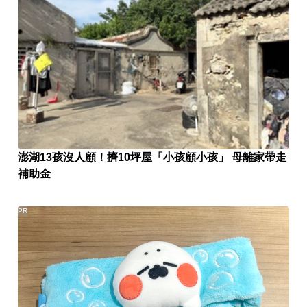
澎湖13孩沒人顧！擠10坪屋「小孩顧小孩」 母離家帶走
補助金
PR