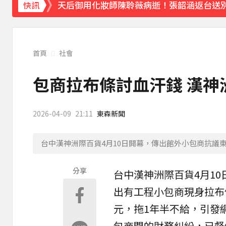
天后御用化妝師陳聆薇病逝！張韶涵返台送
快訊
下載東森App，隨時掌握天下大小事！
《理財達人秀》X 安聯投信免費講座報名中！搶
首頁
社會
包商拉布條討血汗錢 漢神
2026-04-09
21:11
東森新聞
台中漢神洲際百貨4月10日開幕，傳出館外小包商抗議東
分享
台中
漢神洲際百貨
4月1
出有工程
小包商
現身拉布
元，拖1年半不給，引發
包商間的財務糾紛，已督