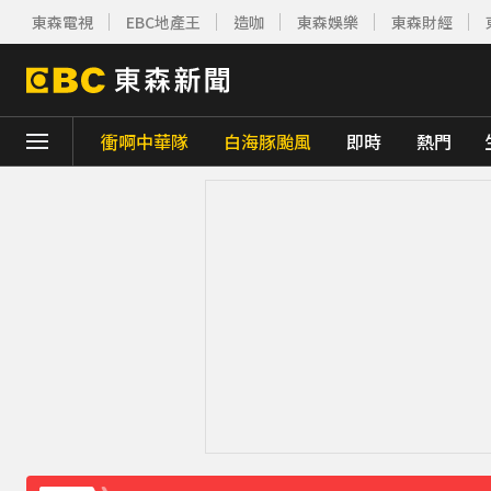
東森電視
EBC地產王
造咖
東森娛樂
東森財經
衝啊中華隊
白海豚颱風
即時
熱門
下載東森App，隨時掌握天下大小事！
《理財達人秀》X 安聯投信免費講座報名中！搶
遭前夫割頸脅迫！「兇版李毓芬」陷養套殺慘賠
停更1個月全面復工！蔡阿嘎甩抄襲爭議「開