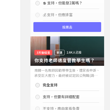
💲 支持，但能發2萬嗎？
💰 支持，但應排富
投票去
2.6K人已投
3天後結束
單選
你支持老師適度管教學生嗎？
南韓一名教師因勸導學生後，遭家長申訴、
承受巨大壓力，最終被認定因公殉職(請見
下列新聞)，引發外界關注教師教權。請問
完全支持
你支持老師適度管教學生嗎？
支持，但要有詳細配套
不支持，應由家長負責