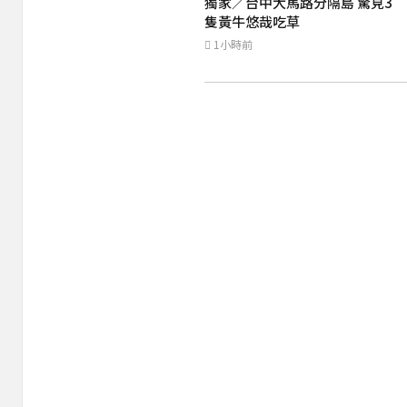
獨家／台中大馬路分隔島 驚見3
隻黃牛悠哉吃草
1小時前