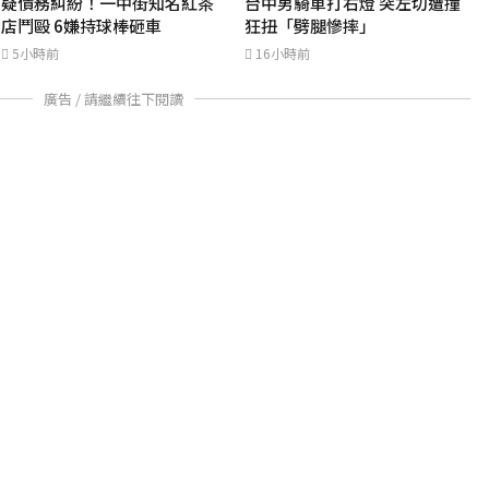
疑債務糾紛！一中街知名紅茶
台中男騎車打右燈 突左切遭撞
店鬥毆 6嫌持球棒砸車
狂扭「劈腿慘摔」
5小時前
16小時前
廣告 / 請繼續往下閱讀