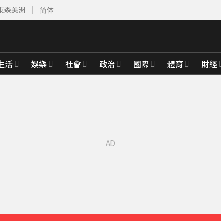
東森美洲
简体
生活
娛樂
社會
政治
國際
體育
財經
先卡位 2027
2000萬 2度遇感情詐騙
20分鐘前
拍新企劃」二伯IG也更新
43分鐘前