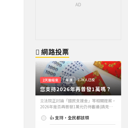
網路投票
2.7K人已投
2天後結束
單選
您支持2026年再普發1萬嗎？
立法院正討論「國民支援金」等相關提案，
2026年是否再普發1萬元仍待審議(請見下
方新聞)。如果2026年再普發1萬元，你支
👍 支持，全民都該領
持嗎？