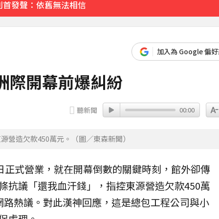
別首發聲：依舊無法相信
先卡位 2027
加入為 Google 偏
洲際開幕前爆糾紛
聽新聞
00:00
源營造欠款450萬元。（圖／東森新聞）
0日正式營業，就在
開幕
倒數的關鍵時刻，館外卻傳
條
抗議
「還我血汗錢」，指控東源營造欠款450萬
網路熱議。對此漢神回應，這是總包工程公司與小
促處理。