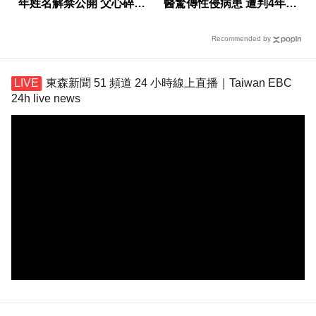
年姓名解禁公開 父心碎發
醫驚傳性侵病患 遭判4年8
聲
月
Recommended by
東森新聞 51 頻道 24 小時線上直播｜Taiwan EBC
24h live news