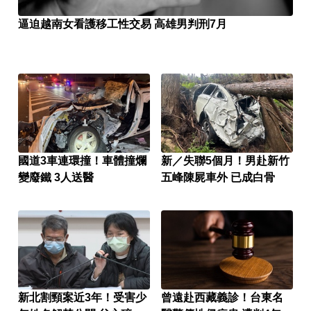
逼迫越南女看護移工性交易 高雄男判刑7月
國道3車連環撞！車體撞爛
新／失聯5個月！男赴新竹
變廢鐵 3人送醫
五峰陳屍車外 已成白骨
新北割頸案近3年！受害少
曾遠赴西藏義診！台東名