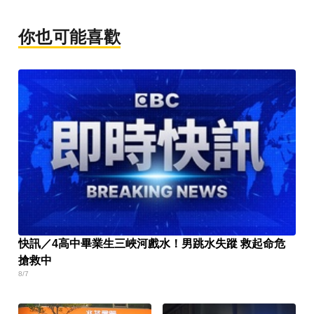
你也可能喜歡
快訊／4高中畢業生三峽河戲水！男跳水失蹤 救起命危
搶救中
8/7