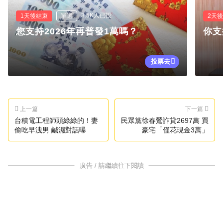
3.5K人已投
1天後結束
單選
2天
您支持2026年再普發1萬嗎？
你支
投票去
上一篇
下一篇
台積電工程師頭綠綠的！妻
民眾黨徐春鶯詐貸2697萬 買
偷吃早洩男 鹹濕對話曝
豪宅「僅花現金3萬」
廣告 / 請繼續往下閱讀