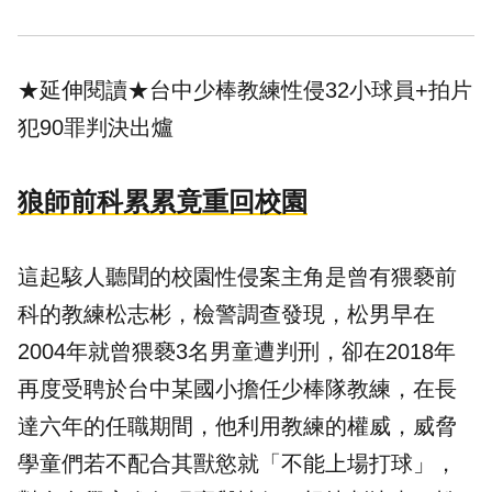
★延伸閱讀★
台中少棒教練性侵32小球員+拍片
犯90罪判決出爐
狼師前科累累竟重回校園
這起駭人聽聞的校園性侵案主角是曾有猥褻前
科的教練松志彬，檢警調查發現，松男早在
2004年就曾猥褻3名男童遭判刑，卻在2018年
再度受聘於台中某國小擔任少棒隊教練，在長
達六年的任職期間，他利用教練的權威，威脅
學童們若不配合其獸慾就「不能上場打球」，