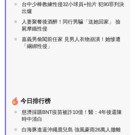
台中少棒教練性侵32小球員+拍片 犯90罪判決
出爐
人妻聚餐後酒醉！同行男騙「送她回家」 撿
屍摩鐵性侵
嘉義男偷闖前任家 見男人衣物崩潰！她慘遭
「綑綁性侵」
今日排行榜
慈濟採購BNT疫苗被詐10億！醫：4年後還陳
時中清白
白海豚進逼沖繩鹿兒島 強風豪雨26萬人撤離