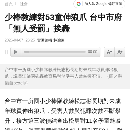
首頁
社會
加入為 Google 偏好來源
少棒教練對53童伸狼爪 台中市府
「無人受罰」挨轟
2026-04-07
23:25
實習編輯 林瑜䇹
00:00
台中市一所國小少棒隊教練松志彬長期對未成年球員伸出狼
爪，議員江肇國砲轟教育局對於受害人數掌握不清。（圖／翻
攝自pexels）
台中
市一所國小
少棒
隊
教練
松志彬長期對未成
年球員伸出狼爪，受害人數與犯罪次數不斷攀
升，檢方第三波偵結查出松男對11名學童施暴