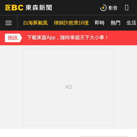
父親節注意！台中清水明晚「送肉粽」 漁火節遊客恐迎煞
白海豚颱風
律師詐慈濟10億
即時
熱門
《理財達人秀》X 安聯投信免費講座報名中！搶先卡位 2027
生活
下載東森App，隨時掌握天下大小事！
快訊
白海豚最新暴風侵襲率出爐 2地飆破5成