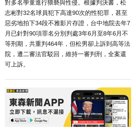
對多名學童進行猥褻與性侵。根據判決書，松
志彬對32名球員犯下高達90次的性犯罪，甚至
惡劣地拍下34段不雅影片存證，台中地院去年7
月已針對90項罪名分別判處3年6月至8年6月不
等刑期，共重判464年，但松男卻上訴到高等法
院，遭二審法官駁回，維持一審判刑，全案還
可上訴。