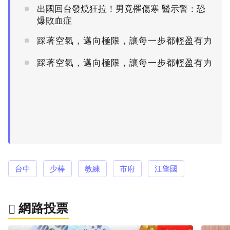
出國回台發燒狂拉！男竟罹傷寒 醫示警：恐
爆敗血症
踩著空氣，邁向極限，讓每一步都輕盈有力
PR
踩著空氣，邁向極限，讓每一步都輕盈有力
PR
台中
少棒
教練
市府
江肇國
網路投票