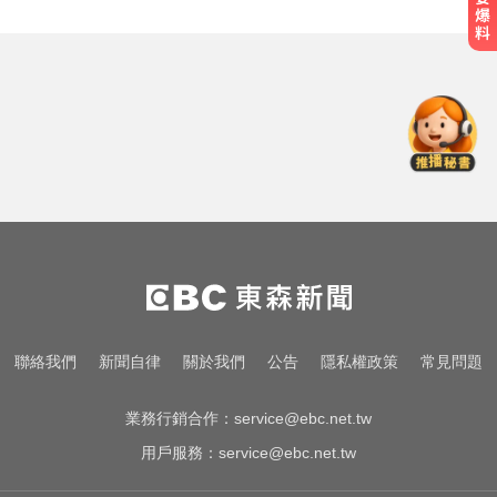
緯創股利2度延發史上首例 金管會
說重話：考慮收回股務自辦
10共機、6共艦擾台！6架次越中線
侵中部西南空域
明年起0~18歲「每月領5千」 賴清
德喊：此時不生待何時
緯創股利2度延發史上首例 金管會
說重話：考慮收回股務自辦
10共機、6共艦擾台！6架次越中線
聯絡我們
新聞自律
關於我們
公告
隱私權政策
常見問題
侵中部西南空域
業務行銷合作：
service@ebc.net.tw
用戶服務：
service@ebc.net.tw