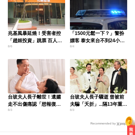
兆基風暴延燒！受害者控
「1500元鬆一下？」警扮
「趙姬投資」跳票 百人怒
嫖客 泰女來台不到24小時
8/6
8/4
組自救會
就被逮
台玻夫人長子離世！遺孀
台玻夫人長子驟逝 曾被前
走不出傷痛認「想報復」
夫騙「夭折」...隔13年重逢
8/3
8/3
心聲曝
相認
Recommended by