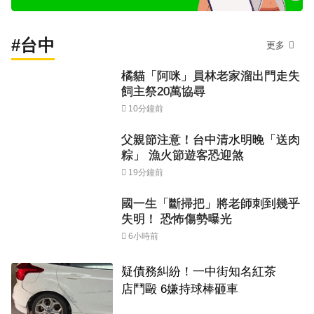
#台中
更多
橘貓「阿咪」員林老家溜出門走失
飼主祭20萬協尋
10分鐘前
父親節注意！台中清水明晚「送肉
粽」 漁火節遊客恐迎煞
19分鐘前
國一生「斷掃把」將老師刺到幾乎
失明！ 恐怖傷勢曝光
6小時前
疑債務糾紛！一中街知名紅茶
店鬥毆 6嫌持球棒砸車