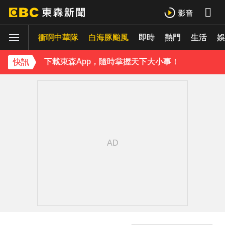
《理財達人秀》X 安聯投信免費講座報名中！搶先卡位 2027
衝啊中華隊
下載東森App，隨時掌握天下大小事！
白海豚颱風
即時
熱門
生活
娛
《理財達人秀》X 安聯投信免費講座報名中！搶先卡位 2027
快訊