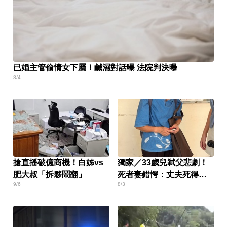
已婚主管偷情女下屬！鹹濕對話曝 法院判決曝
8/4
搶直播破億商機！白姊vs
獨家／33歲兒弒父悲劇！
肥大叔「拆夥鬧翻」
死者妻錯愕：丈夫死得太
9/6
8/3
冤枉