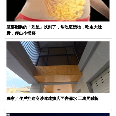
腹部脂肪的「剋星」找到了，常吃這幾物，吃走大肚
囊，瘦出小蠻腰
獨家／住戶控建商涉違建擴店面害漏水 工務局喊拆
PR