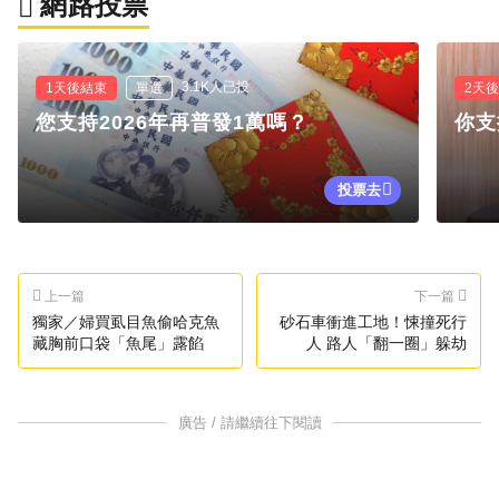
網路投票
3.1K人已投
1天後結束
單選
2天
您支持2026年再普發1萬嗎？
你支
投票去
上一篇
下一篇
獨家／婦買虱目魚偷哈克魚
砂石車衝進工地！悚撞死行
藏胸前口袋「魚尾」露餡
人 路人「翻一圈」躲劫
廣告 / 請繼續往下閱讀