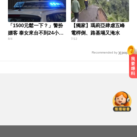
「1500元鬆一下？」警扮
【獨家】瑪莉亞肆虐五峰
嫖客 泰女來台不到24小時
電桿倒、路基塌又淹水
8/4
7/12
就被逮
Recommended by
淑麗氣象／白海豚路徑變了！最快
明海警 未來一週降雨熱區曝
Google人工智慧部門高層人事大地
震 股價重挫4%
愛玩車／凱旋雙車登場 660新動力
更順暢