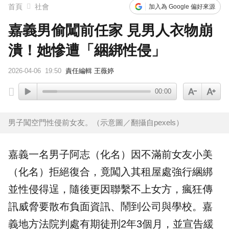
首頁
社會
加入為 Google 偏好來源
嘉義男偷闖前任家 見男人衣物崩
潰！她慘遭「綑綁性侵」
2026-04-06
19:50
責任編輯 王薇婷
00:00
男子闖空門性侵前女友。（示意圖／翻攝自pexels）
嘉義一名男子阿志（化名）因不滿前女友小美
（化名）拒絕復合，竟闖入其租屋處強行綑綁
並
性侵
得逞，隨後更因聯繫不上女方，瘋狂傳
訊威脅要散布負面資訊、鬧到公司與學校。嘉
義地方法院判處有期徒刑2年3個月，並宣告緩