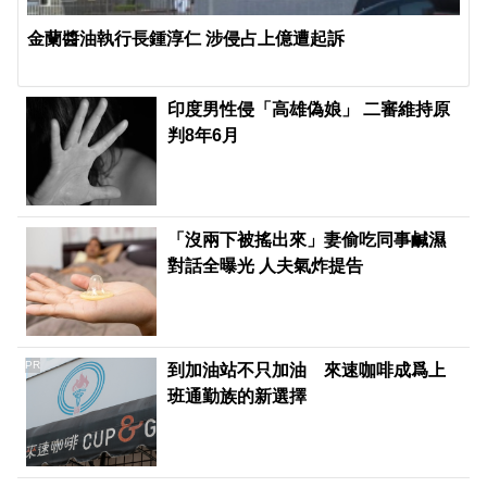
​金蘭醬油執行長鍾淳仁 涉侵占上億遭起訴
印度男性侵「高雄偽娘」 二審維持原
判8年6月
「沒兩下被搖出來」妻偷吃同事鹹濕
對話全曝光 人夫氣炸提告
PR
到加油站不只加油 來速咖啡成爲上
班通勤族的新選擇