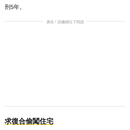
刑5年。
廣告 / 請繼續往下閱讀
求復合偷闖住宅