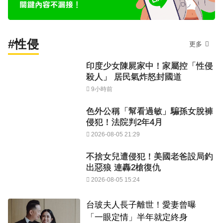
#性侵
更多
印度少女陳屍家中！家屬控「性侵
殺人」 居民氣炸怒封國道
9小時前
色外公稱「幫看過敏」騙孫女脫褲
侵犯！法院判2年4月
2026-08-05 21:29
不捨女兒遭侵犯！美國老爸設局釣
出惡狼 連轟2槍復仇
2026-08-05 15:24
台玻夫人長子離世！愛妻曾曝
「一眼定情」半年就定終身