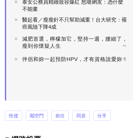
泰女公務員精緻妝容爆紅 怒嗆網友：憑什麼
不能畫
醫起看／瘦瘦針不只幫助減重！台大研究：罹
癌風險下降4成
減肥首選，檸檬加它，堅持一週，腰細了，
瘦到你懷疑人生
PR
伴侶和妳一起預防HPV，才有資格說愛妳！
PR
性侵
闖空門
前任
同居
分手