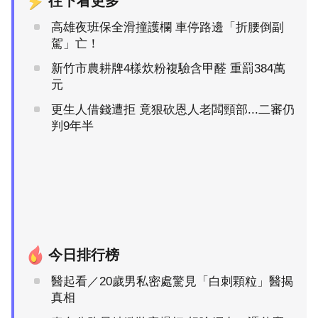
往下看更多
高雄夜班保全滑撞護欄 車停路邊「折腰倒副
駕」亡！
新竹市農耕牌4樣炊粉複驗含甲醛 重罰384萬
元
更生人借錢遭拒 竟狠砍恩人老闆頸部...二審仍
判9年半
今日排行榜
醫起看／20歲男私密處驚見「白刺顆粒」醫揭
真相