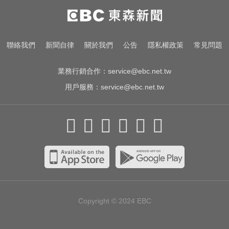
淑麗氣象／白海豚路徑變了！最快
明海警 未來一週降雨熱區曝
Google人工智慧部門高層人事大地
聯絡我們
新聞自律
關於我們
公告
隱私權政策
常見問題
震 股價重挫4%
業務行銷合作：
service@ebc.net.tw
用戶服務：
service@ebc.net.tw
Copyright © 2024
EBC