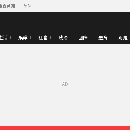
東森美洲
简体
生活
娛樂
社會
政治
國際
體育
財經
先卡位 2027
整」哽咽憶亡母吐心聲
43分鐘前