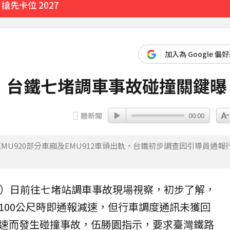
先卡位 2027
加入為 Google 偏
 台鐵七堵調車事故碰撞關鍵曝
聽新聞
00:00
U920部分車廂及EMU912車頭出軌，台鐵初步調查因引導員通報
1）日前往七堵站調車事故現場視察，初步了解，
100公尺時即通報減速，但行車調度通訊未獲回
速而發生碰撞事故，伍勝園指示，要求臺灣鐵路