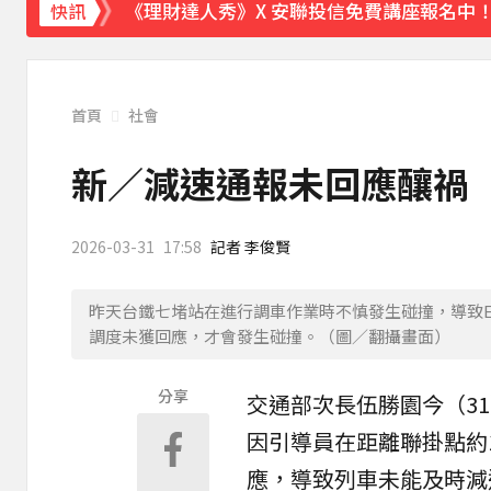
《理財達人秀》X 安聯投信免費講座報名中！搶
快訊
首頁
社會
新／減速通報未回應釀禍
2026-03-31
17:58
記者 李俊賢
昨天台鐵七堵站在進行調車作業時不慎發生碰撞，導致EM
調度未獲回應，才會發生碰撞。（圖／翻攝畫面）
分享
交通部次長伍勝園今（3
因引導員在距離聯掛點約
應，導致列車未能及時減