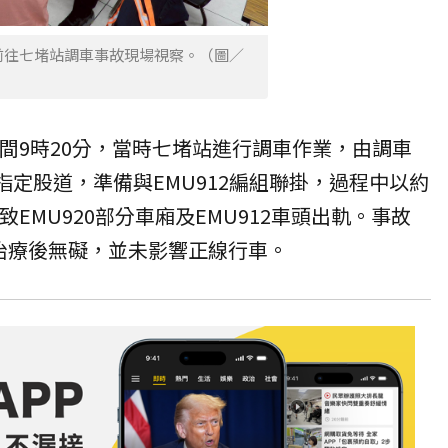
前往七堵站調車事故現場視察。（圖／
晚間9時20分，當時七堵站進行調車作業，由調車
至指定股道，準備與EMU912編組聯掛，過程中以約
EMU920部分車廂及EMU912車頭
出軌
。事故
治療後無礙，並未影響正線行車。