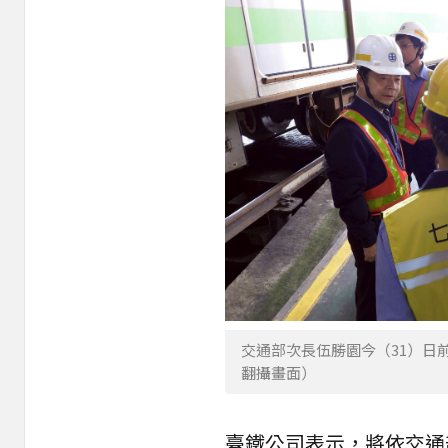
交通部次長伍勝園今（31）日
翻攝畫面）
臺鐵公司表示，將依交通