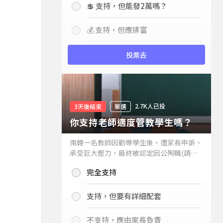
💲 支持，但能發2萬嗎？
💰 支持，但應排富
投票去
2.7K人已投
3天後結束
單選
你支持老師適度管教學生嗎？
南韓一名教師因勸導學生後，遭家長申訴、
承受巨大壓力，最終被認定因公殉職(請見
下列新聞)，引發外界關注教師教權。請問
完全支持
你支持老師適度管教學生嗎？
支持，但要有詳細配套
不支持，應由家長負責