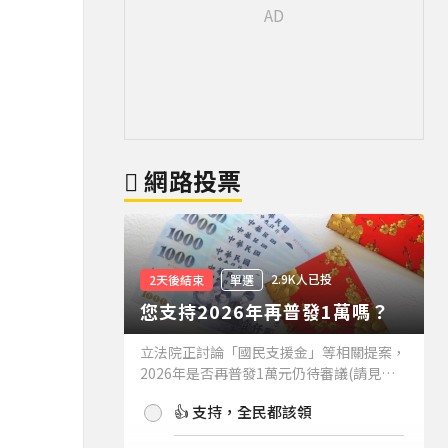
網路投票
2.9K人已投
2天後結束
單選
您支持2026年再普發1萬嗎？
立法院正討論「國民支援金」等相關提案，
2026年是否再普發1萬元仍待審議(請見下
方新聞)。如果2026年再普發1萬元，你支
👍 支持，全民都該領
持嗎？