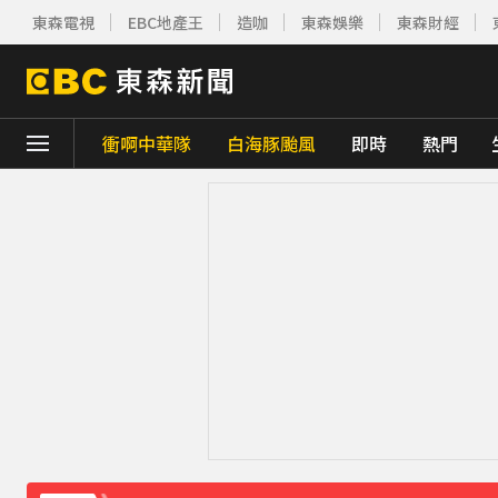
東森電視
EBC地產王
造咖
東森娛樂
東森財經
衝啊中華隊
白海豚颱風
即時
熱門
下載東森App，隨時掌握天下大小事！
《理財達人秀》X 安聯投信免費講座報名中！搶
王彩樺現身味全龍開球！鬆口「最後一次調
下載東森App，隨時掌握天下大小事！