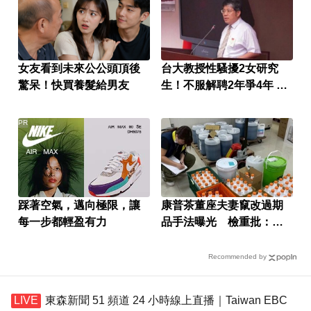
女友看到未來公公頭頂後
台大教授性騷擾2女研究
驚呆！快買養髮給男友
生！不服解聘2年爭4年 結
局出爐
PR
踩著空氣，邁向極限，讓
康普茶董座夫妻竄改過期
每一步都輕盈有力
品手法曝光 檢重批：食
裡的良沒了
Recommended by
東森新聞 51 頻道 24 小時線上直播｜Taiwan EBC