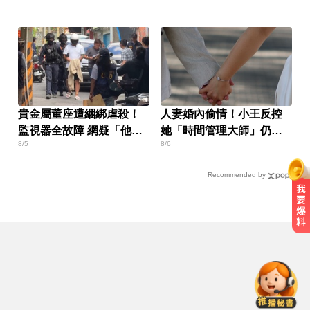
求重刑
貴金屬董座遭綑綁虐殺！
人妻婚內偷情！小王反控
監視器全故障 網疑「他是
她「時間管理大師」仍賠
8/5
8/6
抽籤辦事」
30萬
Recommended by
今立秋拚轉運！命理師點名「6生
肖」：把握黃金7天
尼斯湖水怪又現身！遊湖拍到「神
秘生物頭部」官方證實了