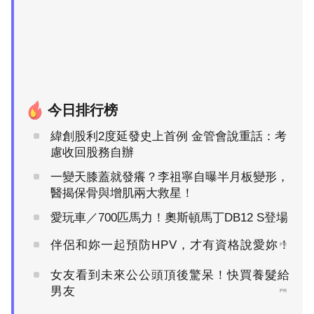
今日排行榜
緯創股利2度延發史上首例 金管會說重話：考
慮收回股務自辦
一變天膝蓋就發癢？李祖寧自曝半月板變形，
醫揭保骨與增肌兩大救星！
愛玩車／700匹馬力！奧斯頓馬丁DB12 S登場
伴侶和妳一起預防HPV，才有資格說愛妳！
PR
女友看到未來公公頭頂後驚呆！快買養髮給
男友
PR