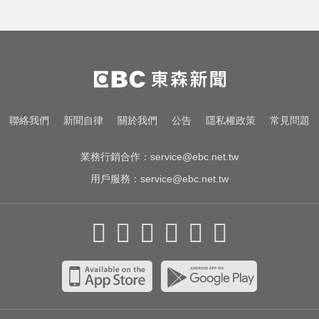
啦啦隊員遭輪流性侵！丟包公路秒
被撞死 3男扯：她自願的
今立秋拚轉運！命理師點名「6生
肖」：把握黃金7天
尼斯湖水怪又現身！遊湖拍到「神
聯絡我們
新聞自律
關於我們
公告
隱私權政策
常見問題
秘生物頭部」官方證實了
業務行銷合作：
service@ebc.net.tw
用戶服務：
service@ebc.net.tw