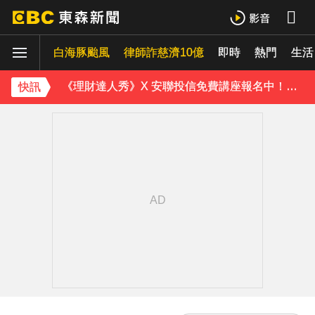
內政部向憲法法庭遞狀 聲請解散統促黨
白海豚颱風
律師詐慈濟10億
即時
熱門
生活
《理財達人秀》X 安聯投信免費講座報名中！搶先卡位 2027
下載東森App，隨時掌握天下大小事！
快訊
「白海豚」逼近！最新暴風圈侵襲率曝 一縣市達59％