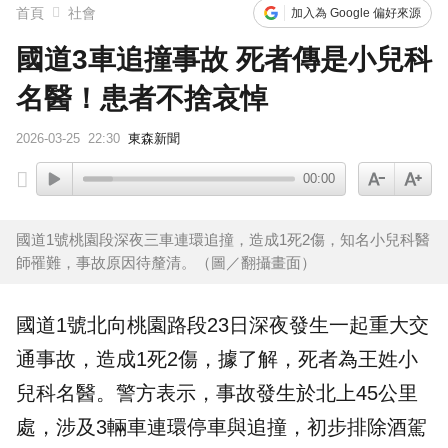
首頁
社會
加入為 Google 偏好來源
國道3車追撞事故 死者傳是小兒科
名醫！患者不捨哀悼
2026-03-25
22:30
東森新聞
00:00
國道1號桃園段深夜三車連環追撞，造成1死2傷，知名小兒科醫
師罹難，事故原因待釐清。（圖／翻攝畫面）
國道1號北向桃園路段23日深夜發生一起重大交
通事故，造成1死2傷，據了解，死者為王姓小
兒科
名醫
。警方表示，事故發生於北上45公里
處，涉及3輛車連環停車與追撞，初步排除酒駕