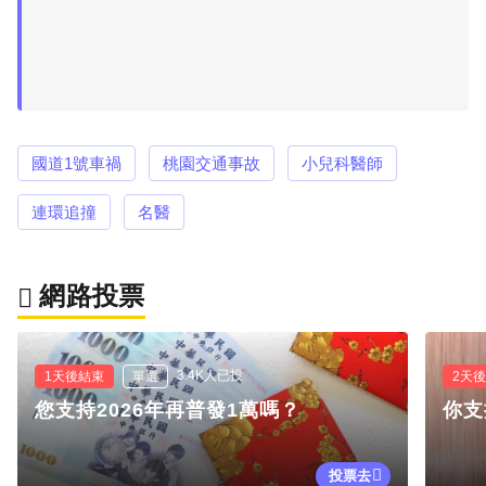
國道1號車禍
桃園交通事故
小兒科醫師
連環追撞
名醫
網路投票
3.4K人已投
1天後結束
單選
2天
您支持2026年再普發1萬嗎？
你支
投票去