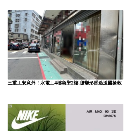
三重工安意外！水電工4樓急墜2樓 腿變形昏迷送醫搶救
PR