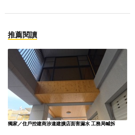
推薦閱讀
獨家／住戶控建商涉違建擴店面害漏水 工務局喊拆