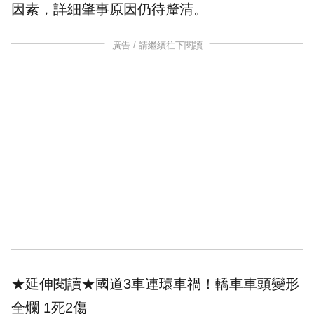
因素，詳細肇事原因仍待釐清。
廣告 / 請繼續往下閱讀
★延伸閱讀★
國道3車連環車禍！轎車車頭變形
全爛 1死2傷