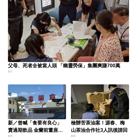
父母、死者全被當人頭 「幽靈勞保」集團爽賺700萬
8/7
新／曾喊「食要有良心」
檢辦苦茶油案！源春、梅
賣過期飲品 金蘭前董座遭
山茶油合作社3人訊後請回
8/5
8/6