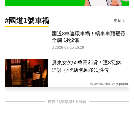
#國道1號車禍
更多
國道3車連環車禍！轎車車頭變形
全爛 1死2傷
2026-03-25 16:29
屏東女欠50萬高利貸！遭3惡煞
追討 小吃店包廂多次性侵
Recommended by
廣告 / 請繼續往下閱讀