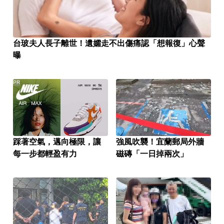
台玻夫人長子離世！遺孀走不出傷痛認「想報復」心聲
曝
PR
踩著空氣，邁向極限，讓
強風吹襲！宜蘭郵局外牆
每一步都輕盈有力
磁磚「一日掉兩次」