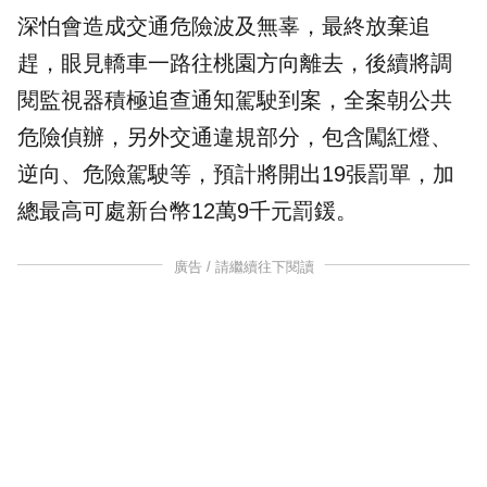
深怕會造成交通危險波及無辜，最終放棄追
趕，眼見轎車一路往桃園方向離去，後續將調
閱監視器積極追查通知駕駛到案，全案朝公共
危險偵辦，另外交通違規部分，包含闖紅燈、
逆向、危險駕駛等，預計將開出19張罰單，加
總最高可處新台幣12萬9千元罰鍰。
廣告 / 請繼續往下閱讀