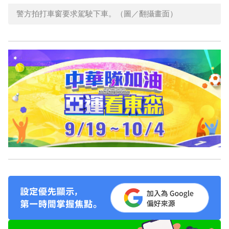
警方拍打車窗要求駕駛下車。（圖／翻攝畫面）