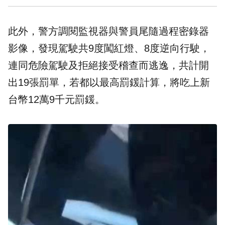
此外，警方調閱監視器與警員尾隨過程密錄器
影像，發現駕駛共9度闖紅燈、8度逆向行駛，
連同危險駕駛及拒絕接受稽查而逃逸，共計開
出19張罰單，若都以最高罰鍰計算，將吃上新
台幣12萬9千元罰鍰。