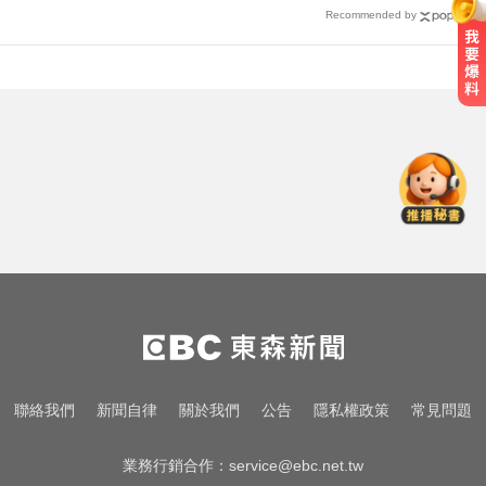
Recommended by
熊本強震！台灣送帳篷成搶手物資
日網讚：比政府還快
「白海豚」逼近！最新暴風圈侵襲
率曝 一縣市達59％
破解無數養生迷思！林慶順教授「4
月意外離世」女兒悲痛證實
熊本強震！台灣送帳篷成搶手物資
日網讚：比政府還快
「白海豚」逼近！最新暴風圈侵襲
聯絡我們
新聞自律
關於我們
公告
隱私權政策
常見問題
率曝 一縣市達59％
業務行銷合作：
service@ebc.net.tw