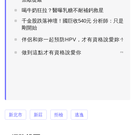
喝牛奶狂拉？醫曝乳糖不耐補鈣救星
千金股跌落神壇！國巨收540元 分析師：只是
剛開始
伴侶和妳一起預防HPV，才有資格說愛妳！
PR
做到這點才有資格說愛你
PR
新北市
新莊
拒檢
逃逸