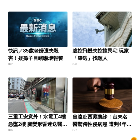
快訊／85歲老婦遭夫殺
遙控飛機失控撞民宅 玩家
害！疑孫子目睹嚇壞報警
「肇逃」找嘸人
8/7
8/8
三重工安意外！水電工4樓
曾遠赴西藏義診！台東名
急墜2樓 腿變形昏迷送醫搶
醫驚傳性侵病患 遭判4年8
8/6
8/7
救
月