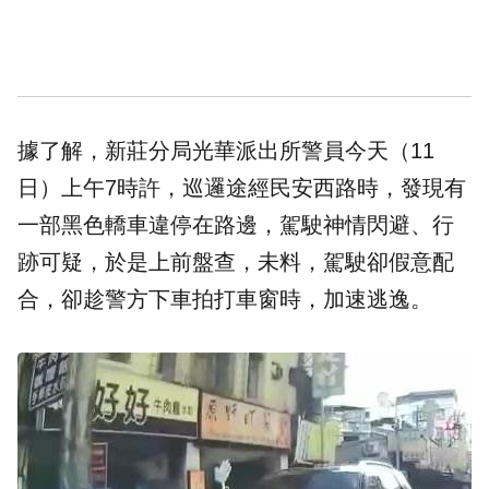
據了解，新莊分局光華派出所警員今天（11
日）上午7時許，巡邏途經民安西路時，發現有
一部黑色轎車違停在路邊，駕駛神情閃避、行
跡可疑，於是上前盤查，未料，駕駛卻假意配
合，卻趁警方下車拍打車窗時，加速逃逸。