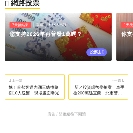
網路投票
3.7K人已投
7天後結束
單選
1天
您支持2026年再普發1萬嗎？
你支
投票去
上一篇
下一篇
悚！首都客運內湖三總撞路
新／投資虛幣變搶案！車手
樹10人送醫 現場畫面曝光
搶200萬逃宜蘭 北市警逮3
嫌追共犯
廣告 / 請繼續往下閱讀