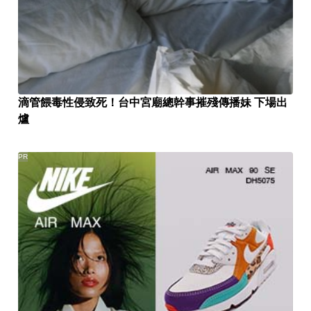
滴管餵毒性侵致死！台中宮廟總幹事摧殘傳播妹 下場出
爐
PR