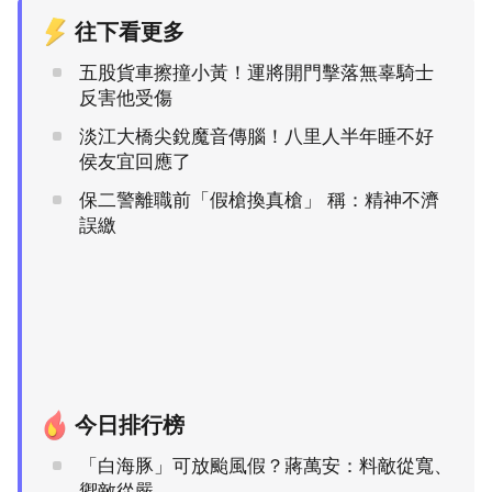
往下看更多
五股貨車擦撞小黃！運將開門擊落無辜騎士
反害他受傷
淡江大橋尖銳魔音傳腦！八里人半年睡不好
侯友宜回應了
保二警離職前「假槍換真槍」 稱：精神不濟
誤繳
今日排行榜
「白海豚」可放颱風假？蔣萬安：料敵從寬、
禦敵從嚴