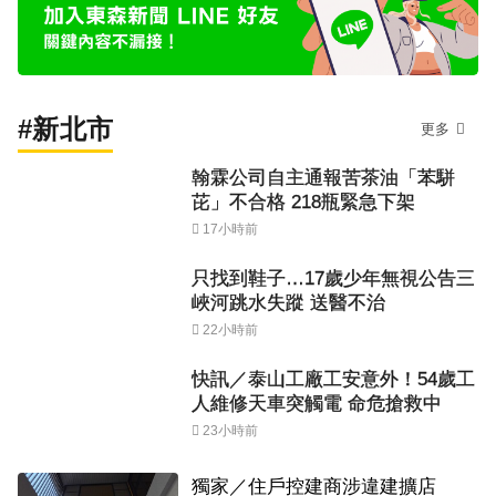
#新北市
更多
翰霖公司自主通報苦茶油「苯駢
芘」不合格 218瓶緊急下架
17小時前
只找到鞋子…17歲少年無視公告三
峽河跳水失蹤 送醫不治
22小時前
快訊／泰山工廠工安意外！54歲工
人維修天車突觸電 命危搶救中
23小時前
獨家／住戶控建商涉違建擴店