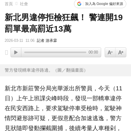
首頁
社會
加入為 Google 偏好來源
新北男違停拒檢狂飆！ 警連開19
罰單最高罰近13萬
2026-03-11
11:06
記者 游承霖
00:00
警方發現轎車違停路邊。（圖／翻攝畫面）
新北市
新莊
警分局光華派出所警員，今天（11
日）上午上班課尖峰時段，發現一部轎車違停
在民安西路上，要求駕駛停車受檢時，駕駛神
情閃避形跡可疑，更假意配合加速
逃逸
，警方
見狀隨即發動攔截圍捕，後續考量人車種剁，