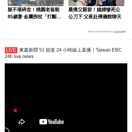
疑不堪碎念！桃園老翁殺
最痛父親節！媳婦慘死公
85歲妻 金屬拐杖「打斷成
公刀下 父夜赴殯儀館聊天
兩截」
Recommended by
東森新聞 51 頻道 24 小時線上直播｜Taiwan EBC
24h live news