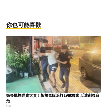
你也可能喜歡
嫌喪屍煙彈賣太貴！板橋毒販追打19歲買家 反遭刺腹命
危
6/23