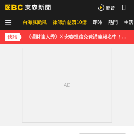
石崇良「負政治決定」傳請辭！蔣：總統國安開了沒？
白海豚颱風
律師詐慈濟10億
即時
熱門
《理財達人秀》X 安聯投信免費講座報名中！搶先卡位 2027
生活
寬魚營收衰退 「點名王心凌、楊丞琳」網笑翻：太誠實
快訊
家長曝「小S私下為人」徹底改觀 網友洗版認證
下載東森App，隨時掌握天下大小事！
快訊／台北喜來登飯店旁 施工圍籬倒塌壓傷路人