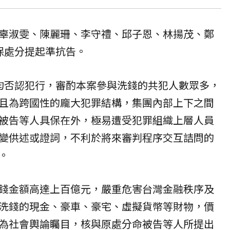
辜淑雯、陳麗珊、李守禮、邱子恩、林揚茂、鄭
保處分提起準抗告。
均否認犯行，審酌本案參與洗錢的共犯人數眾多，
且為跨國性的龐大犯罪結構，集團內部上下之間
被告等人具保在外，極易遭受犯罪組織上層人員
變供述或證詞，不利於將來審判程序交互詰問的
。
錢金額高達上百億元，嚴重危害台灣金融秩序及
洗錢的現金、豪車、豪宅、虛擬貨幣等財物，價
為社會輿論矚目，核與原處分命被告等人所提出