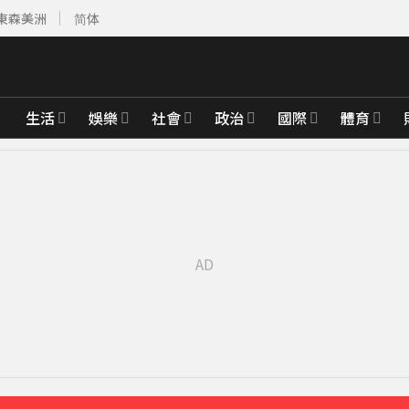
東森美洲
简体
生活
娛樂
社會
政治
國際
體育
除民事求償
21分鐘前
報警
36分鐘前
北台恐迎狂風暴雨
39分鐘前