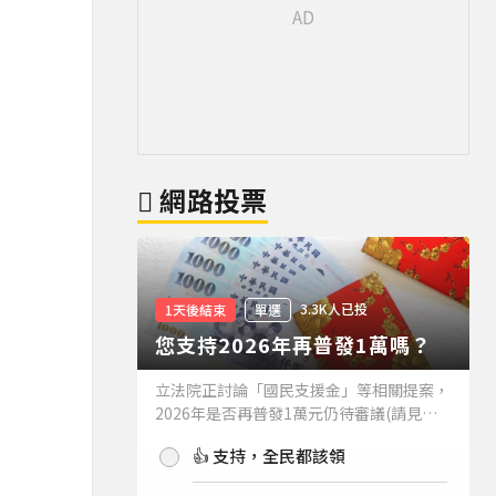
網路投票
3.3K人已投
1天後結束
單選
您支持2026年再普發1萬嗎？
立法院正討論「國民支援金」等相關提案，
2026年是否再普發1萬元仍待審議(請見下
方新聞)。如果2026年再普發1萬元，你支
👍 支持，全民都該領
持嗎？