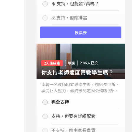
💲 支持，但能發2萬嗎？
💰 支持，但應排富
投票去
2.8K人已投
2天後結束
單選
你支持老師適度管教學生嗎？
南韓一名教師因勸導學生後，遭家長申訴、
承受巨大壓力，最終被認定因公殉職(請見
下列新聞)，引發外界關注教師教權。請問
完全支持
你支持老師適度管教學生嗎？
支持，但要有詳細配套
不支持，應由家長負責