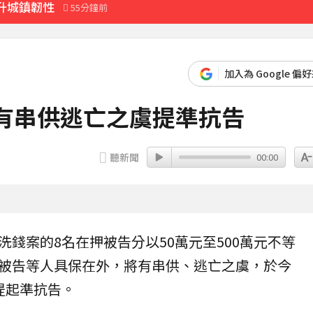
升城鎮韌性
55分鐘前
先卡位 2027
加入為 Google 偏
除民事求償
有串供逃亡之虞提準抗告
21分鐘前
聽新聞
00:00
洗錢案的8名在押被告分以50萬元至500萬元不等
被告等人具保在外，將有串供、逃亡之虞，於今
提起準
抗告
。