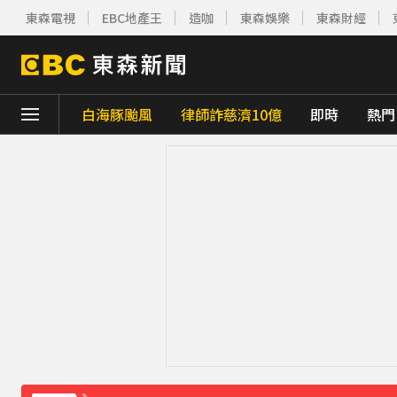
東森電視
EBC地產王
造咖
東森娛樂
東森財經
白海豚颱風
律師詐慈濟10億
即時
熱門
下載東森App，隨時掌握天下大小事！
採購疫苗遭詐騙 慈濟委任律師發聲明：不排
快訊／85歲老婦遭夫殺害！疑孫子目睹嚇壞
白海豚颱風移動變慢！專家：影響時間拉長 