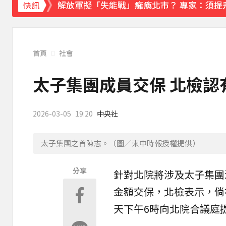
解放軍擬「失能戰」癱瘓北市？ 專家：須提
快訊
《理財達人秀》X 安聯投信免費講座報名中！搶
下載東森App，隨時掌握天下大小事！
首頁
社會
採購疫苗遭詐騙 慈濟委任律師發聲明：不排
太子集團成員交保 北檢認
2026-03-05
19:20
中央社
太子集團之首陳志。（圖／柬中時報授權提供）
分享
針對北院將涉及
太子
集團
金額交保，
北檢
表示，倘
天下午6時向北院合議庭