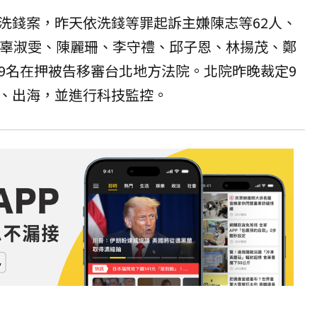
洗錢案，昨天依洗錢等罪起訴主嫌陳志等62人、
、辜淑雯、陳麗珊、李守禮、邱子恩、林揚茂、鄭
9名在押被告移審台北地方法院。北院昨晚裁定9
、出海，並進行科技監控。