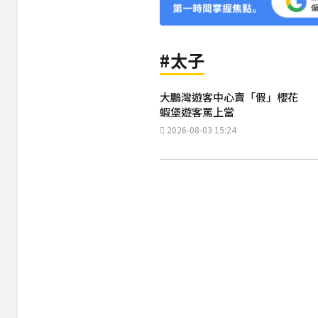
#太子
大鵬灣遊客中心賣「假」櫻花
蝦堡遊客罵上當
2026-08-03 15:24