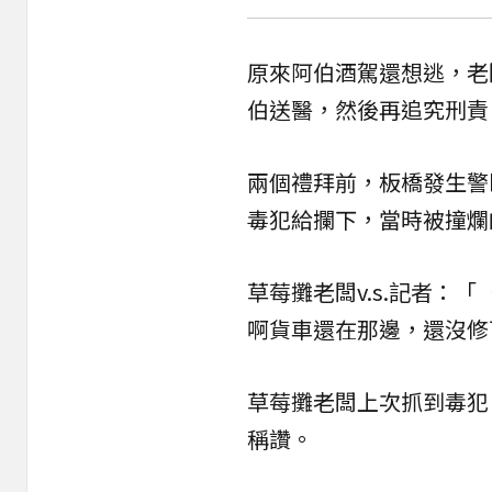
原來阿伯酒駕還想逃，老
伯送醫，然後再追究
刑責
兩個禮拜前，板橋發生警
毒犯給攔下，當時被撞爛
草莓攤老闆v.s.記者：
啊貨車還在那邊，還沒修
草莓攤老闆上次抓到毒犯
稱讚。