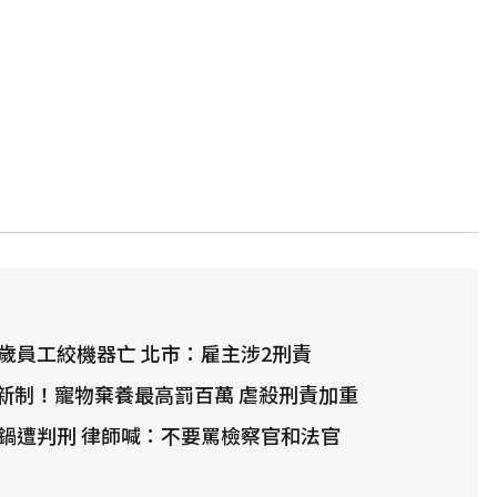
7歲員工絞機器亡 北市：雇主涉2刑責
新制！寵物棄養最高罰百萬 虐殺刑責加重
電鍋遭判刑 律師喊：不要罵檢察官和法官