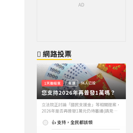
網路投票
3K人已投
1天後結束
單選
您支持2026年再普發1萬嗎？
立法院正討論「國民支援金」等相關提案，
2026年是否再普發1萬元仍待審議(請見下
方新聞)。如果2026年再普發1萬元，你支
👍 支持，全民都該領
持嗎？