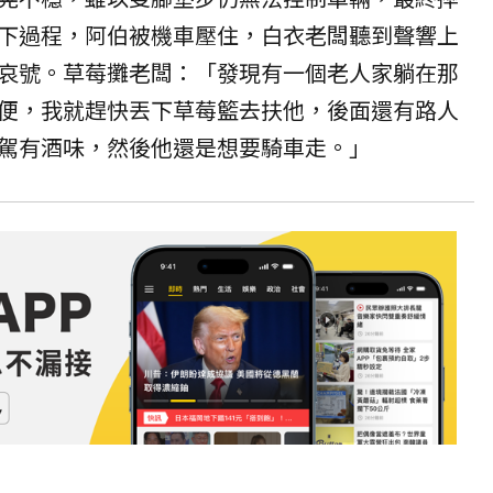
下過程，阿伯被機車壓住，白衣老闆聽到聲響上
哀號。草莓攤老闆：「發現有一個老人家躺在那
便，我就趕快丟下草莓籃去扶他，後面還有路人
駕有酒味，然後他還是想要騎車走。」