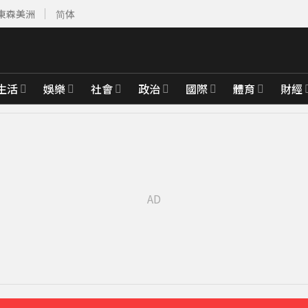
東森美洲
简体
生活
娛樂
社會
政治
國際
體育
財經
先卡位 2027