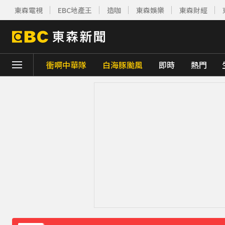
東森電視
EBC地產王
造咖
東森娛樂
東森財經
衝啊中華隊
白海豚颱風
即時
熱門
下載東森App，隨時掌握天下大小事！
《理財達人秀》X 安聯投信免費講座報名中！搶
下載東森App，隨時掌握天下大小事！