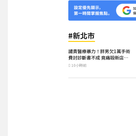
#新北市
譴責醫療暴力！胖男欠1萬手術
費討診斷書不成 竟痛毆新店耕
莘行政人員
10小時前