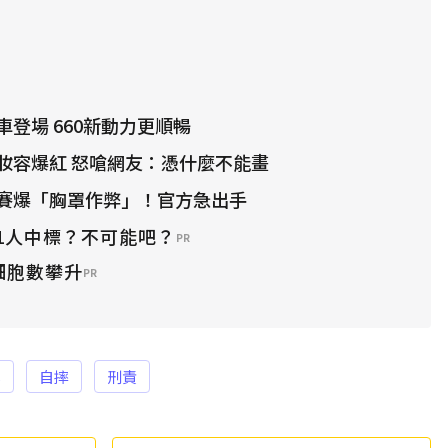
登場 660新動力更順暢
妝容爆紅 怒嗆網友：憑什麼不能畫
賽爆「胸罩作弊」！官方急出手
1人中標？不可能吧？
PR
細胞數攀升
PR
駕
自摔
刑責