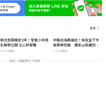
更多
新北割頸案近3年！受害少年姓
中颱白海豚逼近！侯友宜下令
名解禁公開 父心碎發聲
高標準防颱 週末山區嚴防豪
大雨
10小時前
11小時前
廣告 / 請繼續往下閱讀