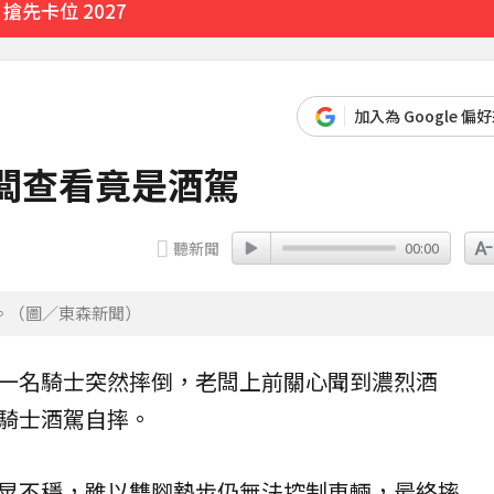
先卡位 2027
加入為 Google 偏
闆查看竟是酒駕
聽新聞
00:00
。（圖／東森新聞）
一名騎士突然摔倒，老闆上前關心聞到濃烈酒
騎士
酒駕
自摔
。
晃不穩，雖以雙腳墊步仍無法控制車輛，最終摔