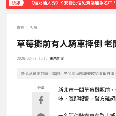
《理財達人秀》X 安聯投信免費講座報名中！搶
快訊
首頁
社會
草莓攤前有人騎車摔倒 老
2026-02-28
15:12
東森新聞
新北草莓攤前騎士摔倒，老闆聞酒味報警確認酒駕自摔
分享
新北市
一間
草莓攤販
前，
味，隨即報警，警方確認
一名阿伯騎機車在路上搖