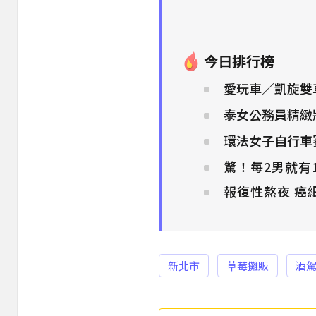
今日排行榜
愛玩車／凱旋雙車
泰女公務員精緻
環法女子自行車
驚！每2男就有
報復性熬夜 癌
新北市
草莓攤販
酒