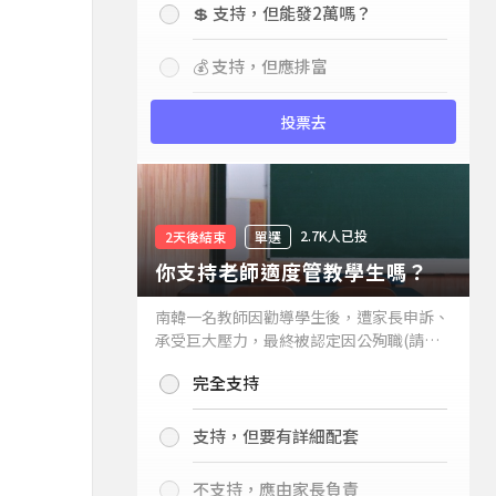
💲 支持，但能發2萬嗎？
💰 支持，但應排富
投票去
2.7K人已投
2天後結束
單選
你支持老師適度管教學生嗎？
南韓一名教師因勸導學生後，遭家長申訴、
承受巨大壓力，最終被認定因公殉職(請見
下列新聞)，引發外界關注教師教權。請問
完全支持
你支持老師適度管教學生嗎？
支持，但要有詳細配套
不支持，應由家長負責