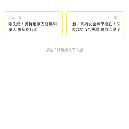
上一篇
下一篇
剛失戀！男持足療刀隨機刺
新／高雄女全裸墜樓亡！同
路人 警所前行凶
居男友巧合失聯 警方回應了
廣告 / 請繼續往下閱讀