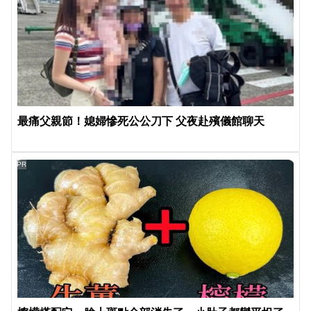
最痛父親節！媳婦慘死公公刀下 父夜赴殯儀館聊天
PR