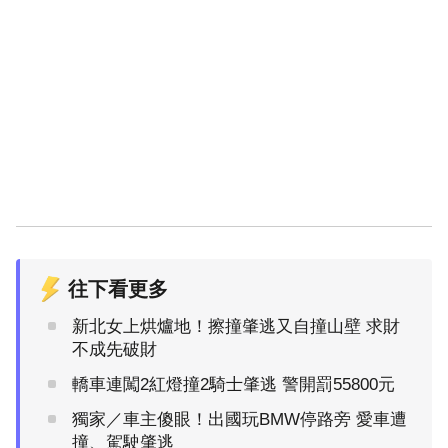
往下看更多
新北女上烘爐地！擦撞肇逃又自撞山壁 求財
不成先破財
轎車連闖2紅燈撞2騎士肇逃 警開罰55800元
獨家／車主傻眼！出國玩BMW停路旁 愛車遭
撞、駕駛肇逃