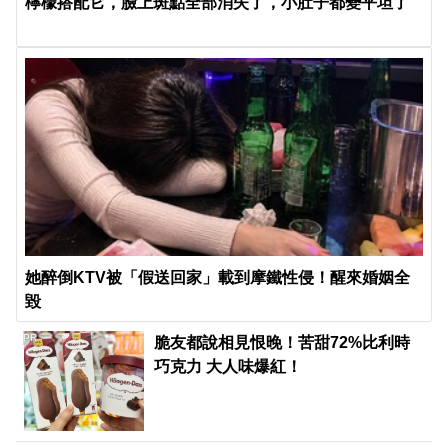
檸檬搭配它，臉上斑點全部消失了，小肚子都變平坦了
她醉倒KTV被「假送回家」載到摩鐵性侵！醒來婚姻全
毀
PR
脆友都說相見恨晚！苦甜72%比利時
巧克力 大人味爆紅！