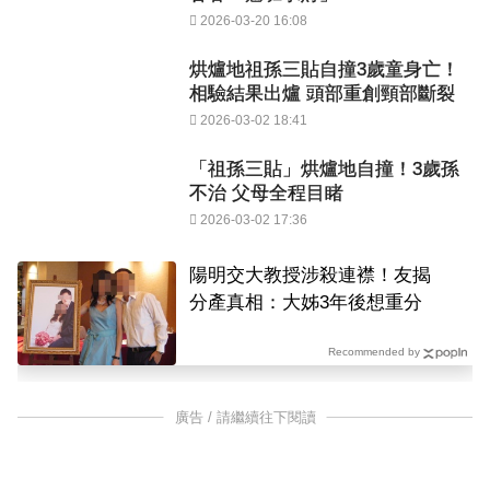
2026-03-20 16:08
烘爐地祖孫三貼自撞3歲童身亡！
相驗結果出爐 頭部重創頸部斷裂
2026-03-02 18:41
「祖孫三貼」烘爐地自撞！3歲孫
不治 父母全程目睹
2026-03-02 17:36
陽明交大教授涉殺連襟！友揭
分產真相：大姊3年後想重分
Recommended by
廣告 / 請繼續往下閱讀