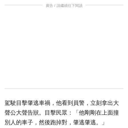
廣告 / 請繼續往下閱讀
駕駛目擊肇逃車禍，他看到員警，立刻拿出大
聲公大聲告狀。目擊民眾：「他剛剛在上面撞
別人的車子，然後跑掉對，肇逃肇逃。」