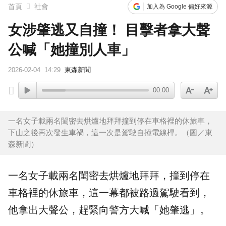
首頁
社會
加入為 Google 偏好來源
女涉肇逃又自撞！ 目擊者拿大聲
公喊「她撞別人車」
2026-02-04
14:29
東森新聞
00:00
一名女子載兩名閨密去烘爐地拜拜撞到停在車格裡的休旅車，
下山之後再次發生車禍，這一次是駕駛自撞電線桿。（圖／東
森新聞）
一名女子載兩名閨密去
烘爐地
拜拜，撞到停在
車格裡的
休旅車
，這一幕都被路過駕駛看到，
他拿出
大聲公
，趕緊向警方大喊「她
肇逃
」。