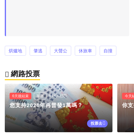
烘爐地
肇逃
大聲公
休旅車
自撞
網路投票
4.1K人已投
6天後結束
單選
今天
您支持2026年再普發1萬嗎？
你支
投票去