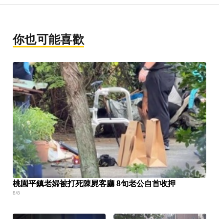
你也可能喜歡
桃園平鎮老婦被打死陳屍客廳 8旬老公自首收押
8/8