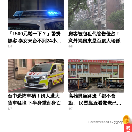
「1500元鬆一下？」警扮
房客被包租代管告侵占！
嫖客 泰女來台不到24小時
意外揭房東是百歲人瑞孫
8/4
8/8
就被逮
台中恐怖車禍！婦人遭大
高雄男坐路邊「都不會
貨車猛撞 下半身重創身亡
動」 民眾靠近看驚覺已死
8/7
8/7
亡！
Recommended by