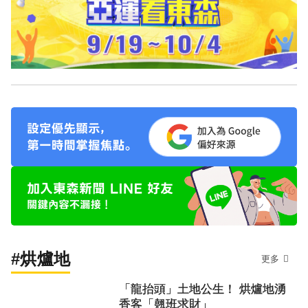
#烘爐地
更多
「龍抬頭」土地公生！ 烘爐地湧
香客「翹班求財」