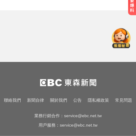
隔夜菜藏致命危機？醫揭預防食物
中毒關鍵
涉製毒、跨國販毒！埃及女星被判
死刑
姜厚任小24歲女友「3碩1博」造
假？ 台大回應了
隔夜菜藏致命危機？醫揭預防食物
中毒關鍵
涉製毒、跨國販毒！埃及女星被判
聯絡我們
新聞自律
關於我們
公告
隱私權政策
常見問題
死刑
業務行銷合作：
service@ebc.net.tw
用戶服務：
service@ebc.net.tw