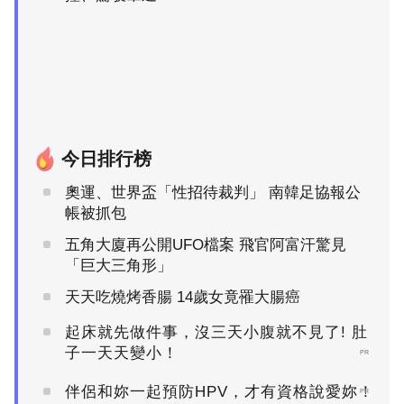
今日排行榜
奧運、世界盃「性招待裁判」 南韓足協報公
帳被抓包
五角大廈再公開UFO檔案 飛官阿富汗驚見
「巨大三角形」
天天吃燒烤香腸 14歲女竟罹大腸癌
起床就先做件事，沒三天小腹就不見了! 肚
子一天天變小！
PR
伴侶和妳一起預防HPV，才有資格說愛妳！
PR