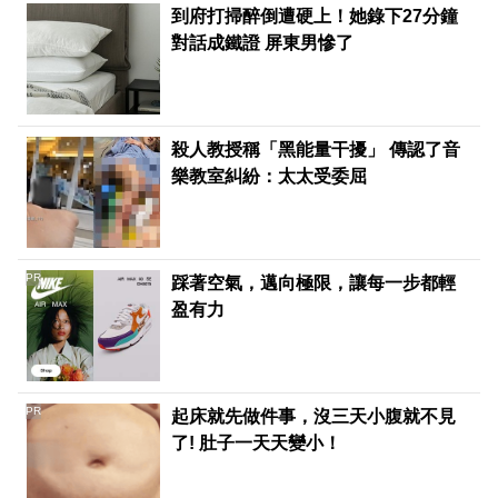
到府打掃醉倒遭硬上！她錄下27分鐘
對話成鐵證 屏東男慘了
殺人教授稱「黑能量干擾」 傳認了音
樂教室糾紛：太太受委屈
PR
踩著空氣，邁向極限，讓每一步都輕
盈有力
PR
起床就先做件事，沒三天小腹就不見
了! 肚子一天天變小！