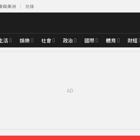
東森美洲
简体
生活
娛樂
社會
政治
國際
體育
財經
先卡位 2027
整」哽咽憶亡母吐心聲