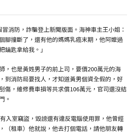
假冒消防，詐騙登上新聞版面。海神車主王小姐：
個腳撞斷了，還有他的媽媽乳癌末期，他阿嬤過
把鑰匙拿給我。」
師，也是黃姓男子的前上司，要價200萬元的海
，到消防局要找人，才知道黃男個資全假的，好
刮傷，維修費車損等共求償106萬元，官司還沒結
門。
告）有入室竊盜，毀謗還有違反電腦使用罪，他曾經
，（租車）他就說，他去打個電話，請他朋友轉