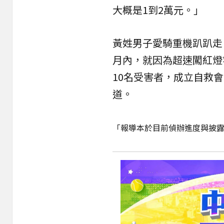
大概是1到2萬元。」
黃姓男子愛騎重機趴趴走
月內，就因為超速闖紅燈
10名受害者，成立自救
道。
「報導本於目前偵辦進度與披