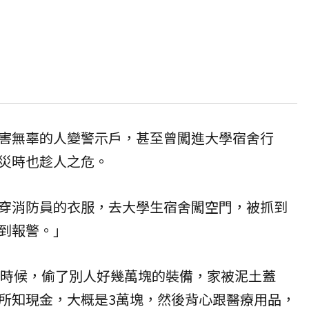
害無辜的人變警示戶，甚至曾闖進大學宿舍行
災時也趁人之危。
穿消防員的衣服，去大學生宿舍闖空門，被抓到
到報警。」
災的時候，偷了別人好幾萬塊的裝備，家被泥土蓋
所知現金，大概是3萬塊，然後背心跟醫療用品，