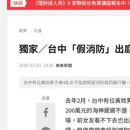
《理財達人秀》X 安聯投信免費講座報名中！搶
快訊
首頁
社會
獨家／台中「假消防」出
2026-02-03
19:25
東森新聞
台中有位黃姓男子被4名女子指控假冒消防員四處行騙
分享
去年2月，
台中
有位黃姓
200萬元的
海神
遲遲不還
嗆，
前女友
看不下去也出
師，租借露營車搞到被狗