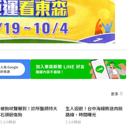
更多
被狗吠聲嚇到！診所醫師持大
生人迴避！台中海線將送肉粽
石頭砸傷狗
路線、時間曝光
2小時前
2小時前