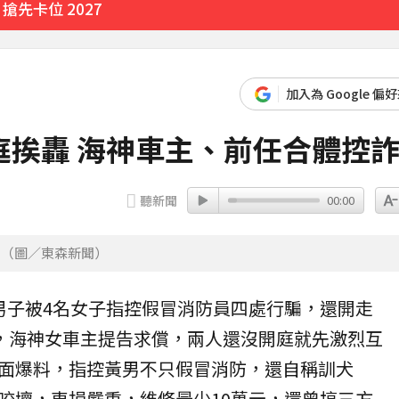
先卡位 2027
加入為 Google 偏
庭挨轟 海神車主、前任合體控
聽新聞
00:00
。（圖／東森新聞）
男子被4名女子指控假冒
消防員
四處
行騙
，還開走
，海神女車主提告求償，兩人還沒開庭就先激烈互
面爆料，指控黃男不只假冒消防，還自稱訓犬
咬壞，車損嚴重，維修最少10萬元，還曾搞三方