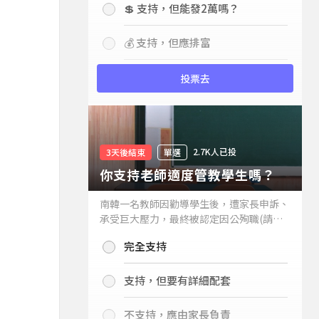
💲 支持，但能發2萬嗎？
💰 支持，但應排富
投票去
2.7K人已投
3天後結束
單選
你支持老師適度管教學生嗎？
南韓一名教師因勸導學生後，遭家長申訴、
承受巨大壓力，最終被認定因公殉職(請見
下列新聞)，引發外界關注教師教權。請問
完全支持
你支持老師適度管教學生嗎？
支持，但要有詳細配套
不支持，應由家長負責