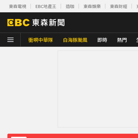
東森電視
EBC地產王
造咖
東森娛樂
東森財經
衝啊中華隊
白海豚颱風
即時
熱門
下載東森App，隨時掌握天下大小事！
《理財達人秀》X 安聯投信免費講座報名中！搶
王彩樺現身味全龍開球！鬆口「最後一次調
下載東森App，隨時掌握天下大小事！