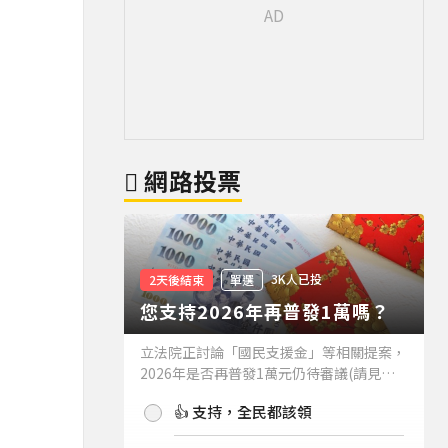
網路投票
3K人已投
2天後結束
單選
您支持2026年再普發1萬嗎？
立法院正討論「國民支援金」等相關提案，
2026年是否再普發1萬元仍待審議(請見下
方新聞)。如果2026年再普發1萬元，你支
👍 支持，全民都該領
持嗎？