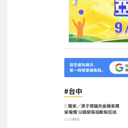
#台中
獨家／潭子慣竊先偷機車再
偷電纜 沿路變裝設斷點狂逃
1小時前