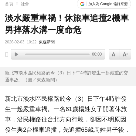
首頁
社會
加入為 Google 偏好來源
淡水嚴重車禍！休旅車追撞2機車
男摔落水溝一度命危
2026-02-03
19:22
東森新聞
00:00
新北市淡水區民權路於今（3）日下午4時許發生一起嚴重的交
通事故。（圖／東森新聞）
新北
市
淡水
區民權路於今（3）日下午4時許發
生一起嚴重
車禍
。一名61歲楊姓女子開著
休旅
車
，沿民權路往台北方向
行駛
，卻因不明原因
發生與2台機車追撞，先追撞65歲周姓男子後，