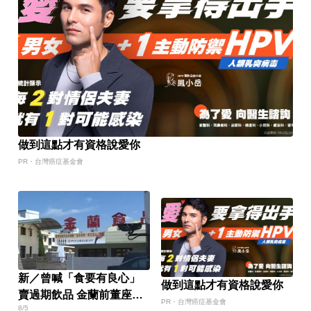
做到這點才有資格說愛你
PR・台灣癌症基金會
新／曾喊「食要有良心」
做到這點才有資格說愛你
賣過期飲品 金蘭前董座遭
PR・台灣癌症基金會
8/5