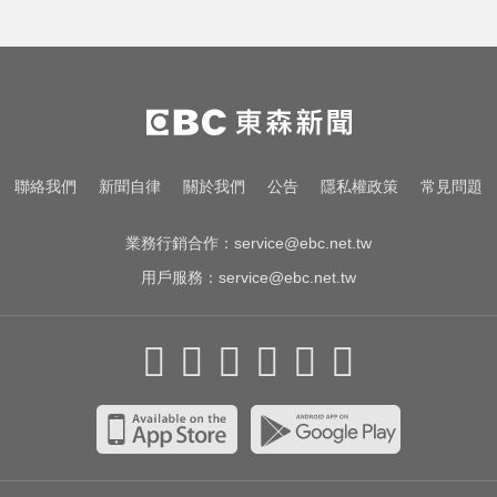
漢光首日共機大舉逼近！偵獲14架
共機、9艘共艦
《唐伯虎》資深綠葉演員 黎彼得病
逝...好友悲痛證實
環法女子自行車賽爆「胸罩作
聯絡我們
新聞自律
關於我們
公告
隱私權政策
常見問題
弊」！官方急出手
業務行銷合作：
service@ebc.net.tw
用戶服務：
service@ebc.net.tw