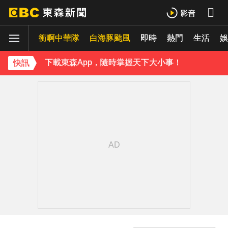
《理財達人秀》X 安聯投信免費講座報名中！搶先卡位 2027
衝啊中華隊
白海豚颱風
即時
熱門
生活
王彩樺現身味全龍開球！鬆口「最後一次調整」哽咽憶亡母吐心聲
娛
下載東森App，隨時掌握天下大小事！
快訊
今彩539開出3注800萬！威力彩頭獎、貳獎雙雙槓龜