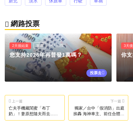
新北
淡水
休旅車
行駛
車禍
網路投票
3K人已投
2天後結束
單選
3天
您支持2026年再普發1萬嗎？
你支
投票去
上一篇
下一篇
亡夫手機藏閨蜜「布丁
獨家／台中「假消防」出庭
奶」！妻原想隨夫而去...氣
挨轟 海神車主、前任合體控
炸提告
詐騙