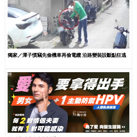
獨家／潭子慣竊先偷機車再偷電纜 沿路變裝設斷點狂逃
PR