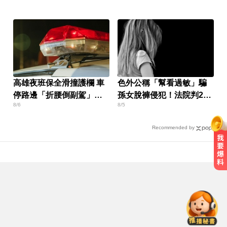
求重刑
高雄夜班保全滑撞護欄 車
色外公稱「幫看過敏」騙
停路邊「折腰倒副駕」
孫女脫褲侵犯！法院判2年
8/6
8/5
亡！
4月
Recommended by
《唐伯虎》資深綠葉演員 黎彼得病
逝...好友悲痛證實
環法女子自行車賽爆「胸罩作
弊」！官方急出手