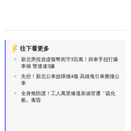
往下看更多
新北男投資虛擬幣死守3百萬！與車手扭打爆
車禍 警連逮3嫌
失控！新北公車故障撞4傷 高雄曳引車擦撞公
車
全身無防護！工人萬里修溫泉涵管遭「硫化
氫」毒昏