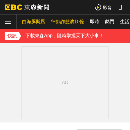
《理財達人秀》X 安聯投信免費講座報名中！搶先卡位 2027
白海豚颱風
律師詐慈濟10億
即時
熱門
生活
下載東森App，隨時掌握天下大小事！
快訊
《理財達人秀》X 安聯投信免費講座報名中！搶先卡位 2027