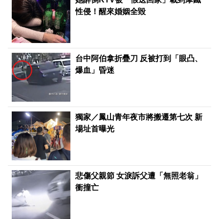
性侵！醒來婚姻全毀
台中阿伯拿折疊刀 反被打到「眼凸、
爆血」昏迷
獨家／鳳山青年夜市將搬遷第七次 新
場址首曝光
悲傷父親節 女淚訴父遭「無照老翁」
衝撞亡