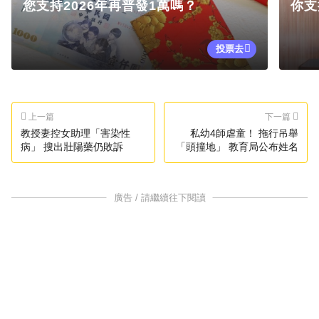
您支持2026年再普發1萬嗎？
你支
投票去
上一篇
下一篇
教授妻控女助理「害染性
私幼4師虐童！ 拖行吊舉
病」 搜出壯陽藥仍敗訴
「頭撞地」 教育局公布姓名
廣告 / 請繼續往下閱讀