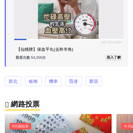
ads by popIn
【仙桃牌】保血平丸(去羚羊角)
深入了解
觀看次數 54,356次
新北
板橋
機車
昏迷
鄰居
網路投票
4.1K人已投
6天後結束
單選
今天