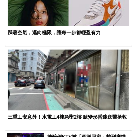
踩著空氣，邁向極限，讓每一步都輕盈有力
三重工安意外！水電工4樓急墜2樓 腿變形昏迷送醫搶救
她醉倒KTV被「假送回家」載到摩鐵