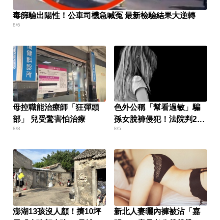
毒篩驗出陽性！公車司機急喊冤 最新檢驗結果大逆轉
8/6
母控職能治療師「狂彈頭
色外公稱「幫看過敏」騙
部」 兒受驚害怕治療
孫女脫褲侵犯！法院判2年
8/8
8/5
4月
澎湖13孩沒人顧！擠10坪
新北人妻曬內褲被沾「嘉