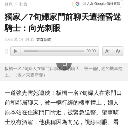
首頁
社會
加入為 Google 偏好來源
獨家／7旬婦家門前聊天遭撞昏迷
騎士：向光刺眼
2026-01-14
14:11
東森新聞
00:00
板橋一名7旬婦人在家門口前和鄰居聊天，被一輛行經的機車撞
上。（圖／東森新聞）
一道強光害她遭殃！
板橋
一名7旬婦人在家門口
前和
鄰居
聊天，被一輛行經的
機車
撞上，婦人
原本站在住家門口附近，被緊急送醫。肇事騎
士沒有酒駕，他供稱因為向光，視線刺眼、看