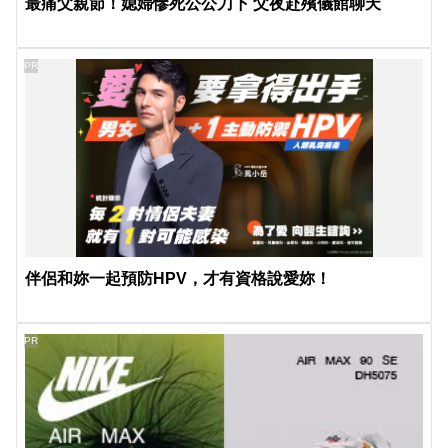
最痛父親節！媳婦慘死公公刀下 父夜赴殯儀館聊天
PR
伴侶和妳一起預防HPV，才有資格說愛妳！
PR