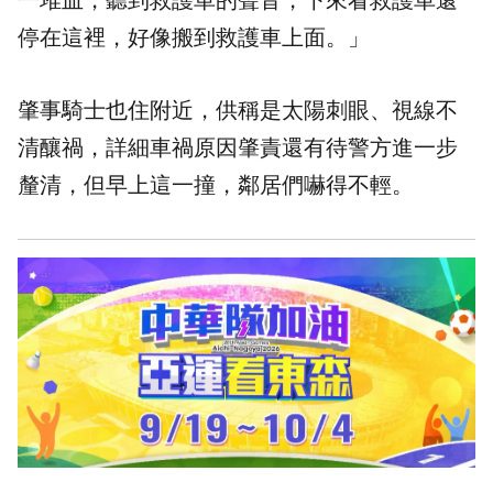
一堆血，聽到救護車的聲音，下來看救護車還
停在這裡，好像搬到救護車上面。」
肇事騎士也住附近，供稱是太陽刺眼、視線不
清釀禍，詳細車禍原因肇責還有待警方進一步
釐清，但早上這一撞，鄰居們嚇得不輕。