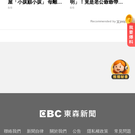
屋「小孩顧小孩」 母離家
明」！竟是老公爺爺帶回
8/8
8/6
帶走補助金
房磨蹭 氣炸提告
Recommended by
攏係為了晶片！「斷交19年」 哥斯
大黎加連2年來台
NBA／灰熊前鋒克拉克死因出爐 法
醫認定毒品意外
五角大廈再公開UFO檔案 飛官阿富
汗驚見「巨大三角形」
攏係為了晶片！「斷交19年」 哥斯
大黎加連2年來台
NBA／灰熊前鋒克拉克死因出爐 法
聯絡我們
新聞自律
關於我們
公告
隱私權政策
常見問題