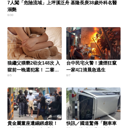
7人闖「危險流域」上坪溪泛舟 基隆長庚38歲外科名醫
溺斃
6/30
狼繼父猥褻2幼女148次 入
台中民宅火警！濃煙狂竄
獄前一晚還犯案！ 二審判
一家4口清晨急逃生
8/5
8/7
更輕原因曝
貴金屬董座遭綑綁虐殺！
快訊／國道驚傳「翻車車