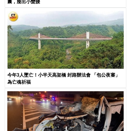
囊，瘦出小蠻腰
今年3人墜亡！小半天高架橋 封路辦法會 「包公夜審」
為亡魂祈福