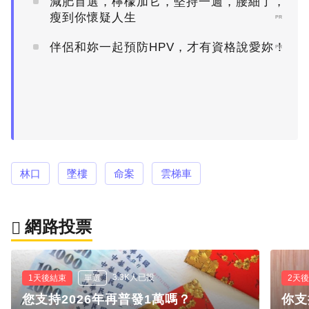
減肥首選，檸檬加它，堅持一週，腰細了，
瘦到你懷疑人生
PR
伴侶和妳一起預防HPV，才有資格說愛妳！
PR
林口
墜樓
命案
雲梯車
網路投票
3.3K人已投
1天後結束
單選
2天
您支持2026年再普發1萬嗎？
你支