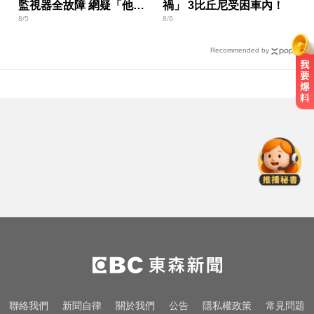
監視器全故障 網疑「他是
禍」 3比丘尼受困車內！
8/5
8/6
抽籤辦事」
Recommended by
尼斯湖水怪又現身！遊湖拍到「神
秘生物頭部」官方證實了
喉嚨痛別輕忽！醫揭口咽癌4警訊
不菸不酒也可能中招
亞運／鐵人好手江典祐期待亞運 用
動漫名言激勵自己
尼斯湖水怪又現身！遊湖拍到「神
秘生物頭部」官方證實了
喉嚨痛別輕忽！醫揭口咽癌4警訊
聯絡我們
新聞自律
關於我們
公告
隱私權政策
常見問題