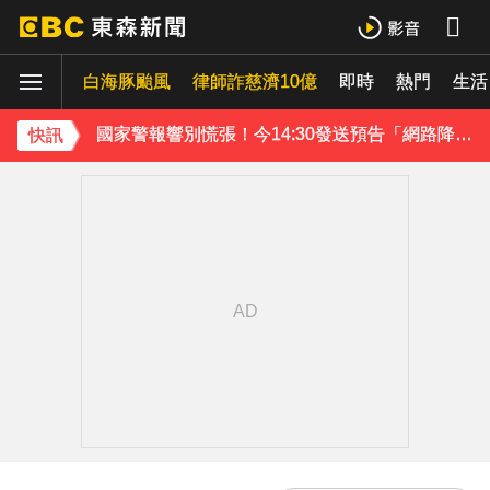
《理財達人秀》X 安聯投信免費講座報名中！搶先卡位 2027
白海豚颱風
下載東森App，隨時掌握天下大小事！
律師詐慈濟10億
即時
熱門
生活
國家警報響別慌張！今14:30發送預告「網路降速」演習
快訊