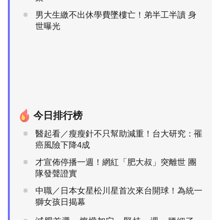
男大生繳不出休學費墜樓亡！弟半工半讀 身
世曝光
今日排行榜
醫起看／瘦瘦針不只幫助減重！台大研究：罹
癌風險下降4成
才宣佈停播一週！網紅「肥大叔」突離世 團
隊發聲證實
中職／日本女星松川星首次來台開球！為統一
獅女孩日揭幕