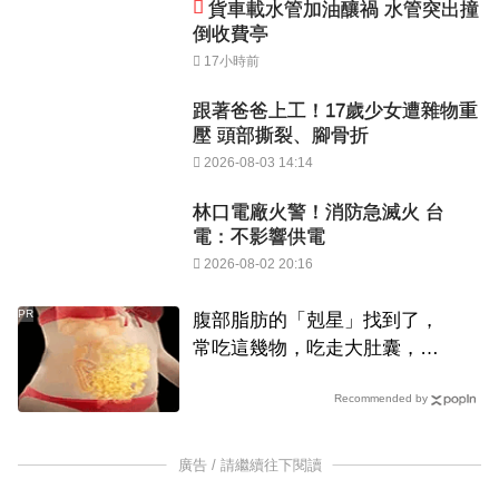
貨車載水管加油釀禍 水管突出撞
倒收費亭
17小時前
跟著爸爸上工！17歲少女遭雜物重
壓 頭部撕裂、腳骨折
2026-08-03 14:14
林口電廠火警！消防急滅火 台
電：不影響供電
2026-08-02 20:16
PR
腹部脂肪的「剋星」找到了，
常吃這幾物，吃走大肚囊，瘦
出小蠻腰
Recommended by
廣告 / 請繼續往下閱讀