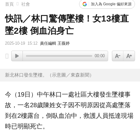
首頁
社會
加入為 Google 偏好來源
快訊／林口驚傳墜樓！女13樓直
墜2樓 倒血泊身亡
2025-10-19
15:12
責任編輯 王薇婷
00:00
新北林口發生墜樓。（示意圖／東森新聞）
今（19日）中午
林口
一處社區大樓發生
墜樓
事
故，一名28歲陳姓女子因不明原因從高處墜落
到在2樓露台，倒臥血泊中，救護人員抵達現場
時已明顯死亡。