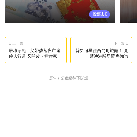
投票去
上一篇
下一篇
最壞示範！父帶孩逛夜市違
韓男追星住西門町旅館！ 竟
停人行道 又開皮卡擋住家
遭澳洲醉男闖房強吻
廣告 / 請繼續往下閱讀