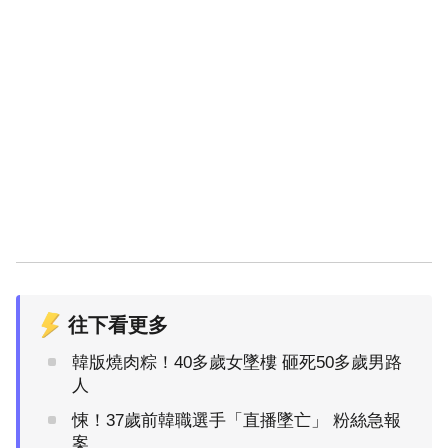
往下看更多
韓版燒肉粽！40多歲女墜樓 砸死50多歲男路
人
悚！37歲前韓職選手「直播墜亡」 粉絲急報
案