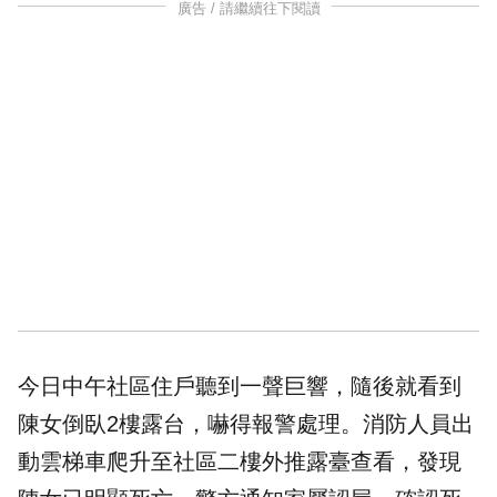
廣告 / 請繼續往下閱讀
今日中午社區住戶聽到一聲巨響，隨後就看到
陳女倒臥2樓露台，嚇得報警處理。消防人員出
動
雲梯車
爬升至社區二樓外推露臺查看，發現