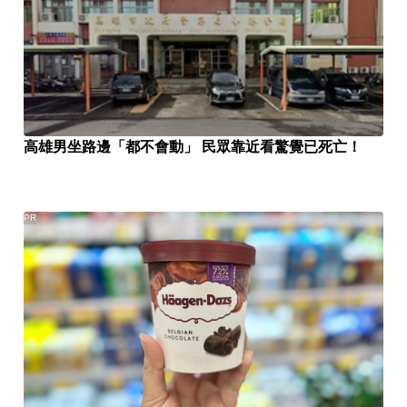
高雄男坐路邊「都不會動」 民眾靠近看驚覺已死亡！
PR