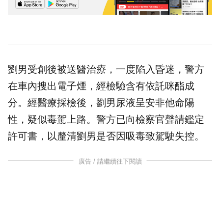
劉男受創後被送醫治療，一度陷入昏迷，警方
在車內搜出電子煙，經檢驗含有依託咪酯成
分。經醫療採檢後，劉男尿液呈安非他命陽
性，疑似毒駕上路。警方已向檢察官聲請鑑定
許可書，以釐清劉男是否因吸毒致駕駛失控。
廣告 / 請繼續往下閱讀