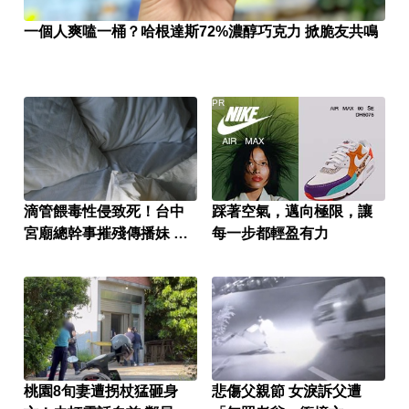
一個人爽嗑一桶？哈根達斯72%濃醇巧克力 掀脆友共鳴
PR
滴管餵毒性侵致死！台中
踩著空氣，邁向極限，讓
宮廟總幹事摧殘傳播妹 下
每一步都輕盈有力
場出爐
桃園8旬妻遭拐杖猛砸身
悲傷父親節 女淚訴父遭