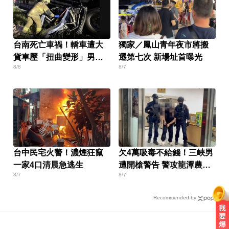
台南死亡車禍！轎車遭大
獨家／鳳山青年夜市將搬
貨車壓「扭曲變形」男駕
遷第七次 新場址首曝光
8/8
8/7
駛受困亡
台中民宅火警！濃煙狂竄
欠4萬吸毒不給錢！三峽男
一家4口清晨急逃生
遭開槍警告 警攻龍潭農舍
8/7
8/7
逮人
Recommended by