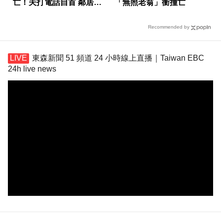
亡！夫打電話自首 鄰居曝
「無照老翁」衝撞亡
私下近況
Recommended by
東森新聞 51 頻道 24 小時線上直播｜Taiwan EBC
24h live news