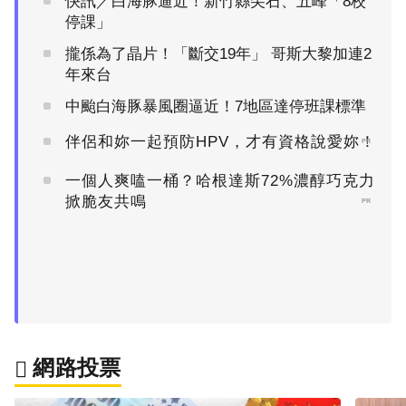
快訊／白海豚逼近！新竹縣尖石、五峰「8校
停課」
攏係為了晶片！「斷交19年」 哥斯大黎加連2
年來台
中颱白海豚暴風圈逼近！7地區達停班課標準
伴侶和妳一起預防HPV，才有資格說愛妳！
PR
一個人爽嗑一桶？哈根達斯72%濃醇巧克力
掀脆友共鳴
PR
網路投票