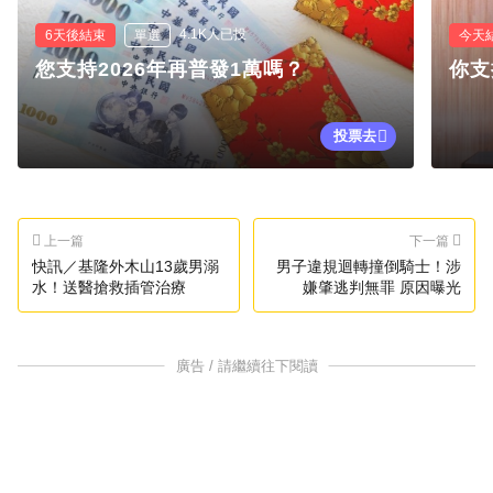
4.1K人已投
6天後結束
單選
今天
您支持2026年再普發1萬嗎？
你支
投票去
上一篇
下一篇
快訊／基隆外木山13歲男溺
男子違規迴轉撞倒騎士！涉
水！送醫搶救插管治療
嫌肇逃判無罪 原因曝光
廣告 / 請繼續往下閱讀