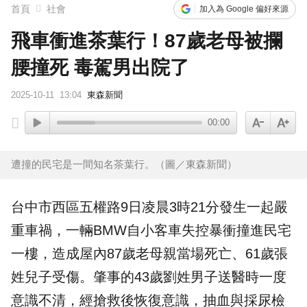
首頁
社會
加入為 Google 偏好來源
飛車衝進茶葉行！87歲老母被攔
腰撞死 毒駕男出院了
2025-10-11
13:04
東森新聞
00:00
遭撞的民宅是一間知名茶葉行。（圖／東森新聞）
台中市西區五權路9日凌晨3時21分發生一起嚴
重車禍，一輛BMW自小客車失控暴衝撞進民宅
一樓，造成屋內87歲老母親當場死亡、61歲張
姓兒子受傷。肇事的43歲劉姓男子送醫時一度
意識不清，經搶救後恢復意識，抽血與採尿檢