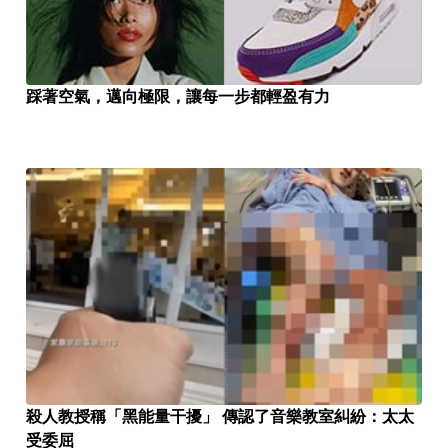
踩著空氣，邁向極限，讓每一步都輕盈有力
殺人教授稱「黑能量干擾」 傳認了音樂教室糾紛：太太
受委屈