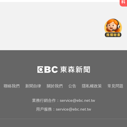
三商美邦人壽將下市！8/20停牌 千
張大戶還有252人
奧運、世界盃「性招待裁判」 南韓
足協報公帳被抓包
白海豚撲日災情不斷！4.5萬民眾避
難、2萬戶停電
三商美邦人壽將下市！8/20停牌 千
張大戶還有252人
奧運、世界盃「性招待裁判」 南韓
聯絡我們
新聞自律
關於我們
公告
隱私權政策
常見問題
足協報公帳被抓包
業務行銷合作：
service@ebc.net.tw
用戶服務：
service@ebc.net.tw