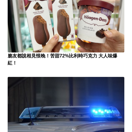
脆友都說相見恨晚！苦甜72%比利時巧克力 大人味爆
紅！