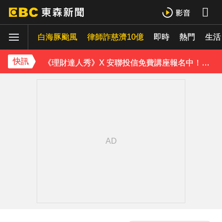
《理財達人秀》X 安聯投信免費講座報名中！搶先卡位 2027
白海豚颱風
下載東森App，隨時掌握天下大小事！
律師詐慈濟10億
即時
熱門
生活
《理財達人秀》X 安聯投信免費講座報名中！搶先卡位 2027
快訊