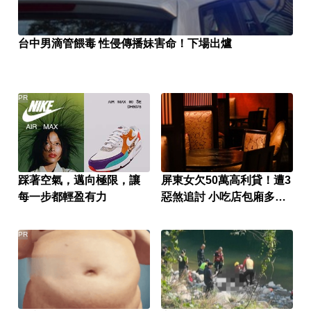
台中男滴管餵毒 性侵傳播妹害命！下場出爐
PR
踩著空氣，邁向極限，讓
屏東女欠50萬高利貸！遭3
每一步都輕盈有力
惡煞追討 小吃店包廂多次
性侵
PR