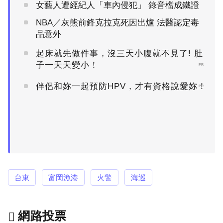
女藝人遭經紀人「車內侵犯」 錄音檔成鐵證
NBA／灰熊前鋒克拉克死因出爐 法醫認定毒
品意外
起床就先做件事，沒三天小腹就不見了! 肚
子一天天變小！
PR
伴侶和妳一起預防HPV，才有資格說愛妳！
PR
台東
富岡漁港
火警
海巡
網路投票