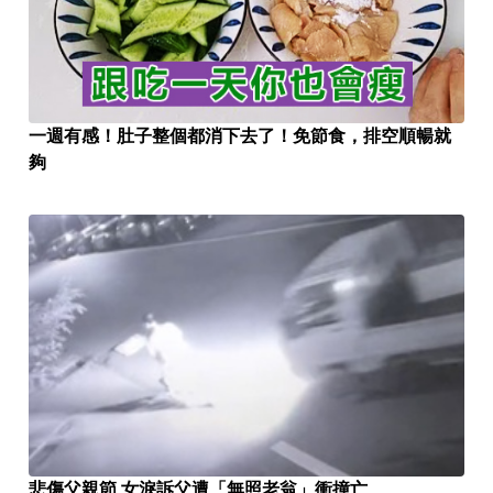
一週有感！肚子整個都消下去了！免節食，排空順暢就
夠
悲傷父親節 女淚訴父遭「無照老翁」衝撞亡