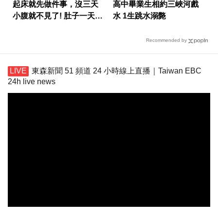
起床就先做件事，沒三天
高中畢業生相約三峽河戲
小腹就不見了! 肚子一天天
水 1生跳水溺斃
變小！
Recommended by
東森新聞 51 頻道 24 小時線上直播｜Taiwan EBC
24h live news