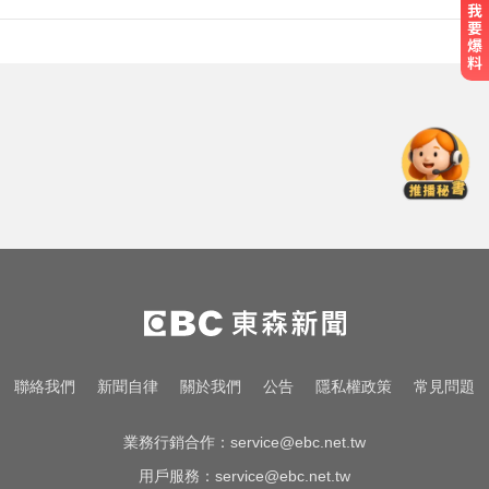
攏係為了晶片！「斷交19年」 哥斯
大黎加連2年來台
你也有膝蓋喀喀響？醫揭1習慣 恐
害越走越沒力
總統：勞工是經濟進步幕後英雄 盼
支持政府政策
攏係為了晶片！「斷交19年」 哥斯
大黎加連2年來台
你也有膝蓋喀喀響？醫揭1習慣 恐
聯絡我們
新聞自律
關於我們
公告
隱私權政策
常見問題
害越走越沒力
業務行銷合作：
service@ebc.net.tw
用戶服務：
service@ebc.net.tw