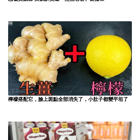
PR
檸檬搭配它，臉上斑點全部消失了，小肚子都變平坦了
PR