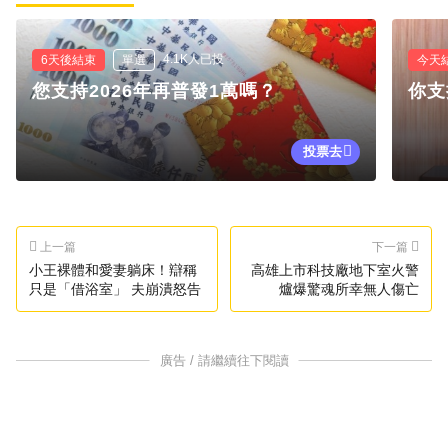
4.1K人已投
6天後結束
單選
今天
您支持2026年再普發1萬嗎？
你支
投票去
上一篇
下一篇
小王裸體和愛妻躺床！辯稱
高雄上市科技廠地下室火警
只是「借浴室」 夫崩潰怒告
爐爆驚魂所幸無人傷亡
廣告 / 請繼續往下閱讀