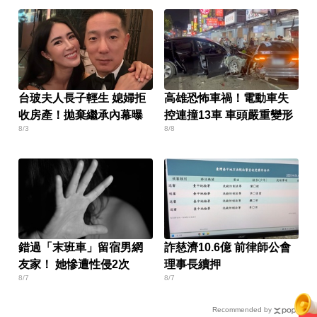
台玻夫人長子輕生 媳婦拒
高雄恐怖車禍！電動車失
收房產！拋棄繼承內幕曝
控連撞13車 車頭嚴重變形
8/3
8/8
錯過「末班車」留宿男網
詐慈濟10.6億 前律師公會
友家！ 她慘遭性侵2次
理事長續押
8/7
8/7
Recommended by