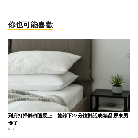
你也可能喜歡
到府打掃醉倒遭硬上！她錄下27分鐘對話成鐵證 屏東男
慘了
6/24