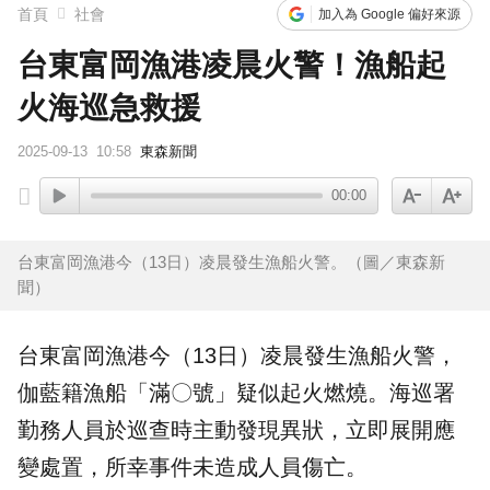
首頁
社會
加入為 Google 偏好來源
台東富岡漁港凌晨火警！漁船起
火海巡急救援
2025-09-13
10:58
東森新聞
00:00
台東富岡漁港今（13日）凌晨發生漁船火警。（圖／東森新
聞）
台東
富岡漁港
今（13日）凌晨發生漁船
火警
，
伽藍籍漁船「滿〇號」疑似起火燃燒。
海巡
署
勤務人員於巡查時主動發現異狀，立即展開應
變處置，所幸事件未造成人員傷亡。