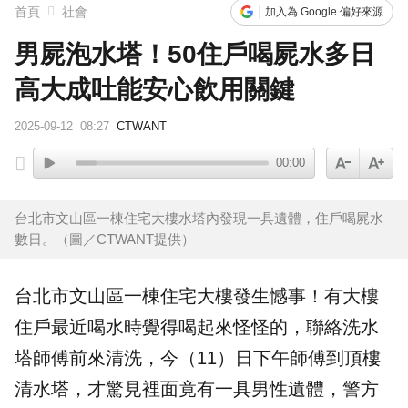
首頁
社會
加入為 Google 偏好來源
男屍泡水塔！50住戶喝屍水多日
高大成吐能安心飲用關鍵
2025-09-12
08:27
CTWANT
00:00
台北市文山區一棟住宅大樓水塔內發現一具遺體，住戶喝屍水
數日。（圖／CTWANT提供）
台北
市文山區一棟住宅
大樓
發生憾事！有大樓
住戶最近喝水時覺得喝起來怪怪的，聯絡洗
水
塔
師傅前來清洗，今（11）日下午師傅到頂樓
清水塔，才驚見裡面竟有一具男性遺體，警方