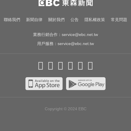
續交涉聯繫
MLB／大谷10局致勝安當救世主！
聯絡我們
新聞自律
關於我們
公告
隱私權政策
常見問題
道奇險勝響尾蛇終止7連敗
業務行銷合作：
service@ebc.net.tw
用戶服務：
service@ebc.net.tw
Copyright © 2024
EBC