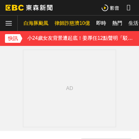
王子不倫粿粿判賠百萬！神隱9月「二度發聲」：行過死陰的幽谷
白海豚颱風
下載東森App，隨時掌握天下大小事！
律師詐慈濟10億
即時
熱門
生活
小24歲女友背景遭起底！姜厚任12點聲明「駁小三傳聞」：你在講三小？
快訊