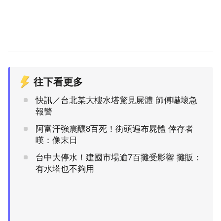
往下看更多
快訊／台北某大樓水塔驚見屍體 師傅嚇壞急
報警
阿富汗強震釀8百死！街頭遍布屍體 倖存者
嘆：像末日
台中大停水！建國市場逾7百攤受影響 攤販：
有水塔也不夠用