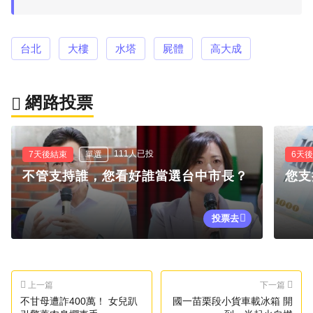
台北
大樓
水塔
屍體
高大成
網路投票
111人已投
7天後結束
單選
6天
不管支持誰，您看好誰當選台中市長？
您支
投票去
上一篇
下一篇
不甘母遭詐400萬！ 女兒趴
國一苗栗段小貨車載冰箱 開