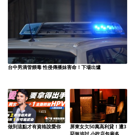
台中男滴管餵毒 性侵傳播妹害命！下場出爐
PR
做到這點才有資格說愛你
屏東女欠50萬高利貸！遭3
惡煞追討 小吃店包廂多次