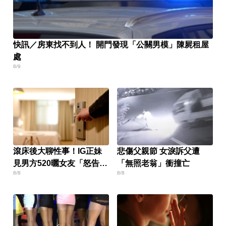
快訊／房東找不到人！ 開門發現「公關男模」陳屍租屋
處
8/9
滾床後大聊性事！IG正妹
悲傷父親節 女淚訴父遭
見男方520曬女友「怒告性
「無照老翁」衝撞亡
8/8
8/8
侵」