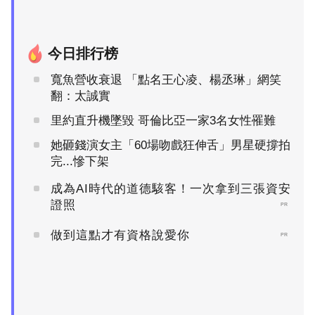
今日排行榜
寬魚營收衰退 「點名王心凌、楊丞琳」網笑
翻：太誠實
里約直升機墜毀 哥倫比亞一家3名女性罹難
她砸錢演女主「60場吻戲狂伸舌」男星硬撐拍
完...慘下架
成為AI時代的道德駭客！一次拿到三張資安
證照
PR
做到這點才有資格說愛你
PR