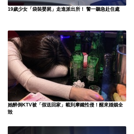
19歲少女「袋裝嬰屍」走進派出所！ 警一聽急赴住處
她醉倒KTV被「假送回家」載到摩鐵性侵！醒來婚姻全
毀