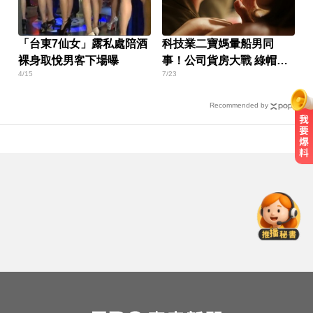
「台東7仙女」露私處陪酒
科技業二寶媽暈船男同
裸身取悅男客下場曝
事！公司貨房大戰 綠帽夫
4/15
7/23
崩潰
Recommended by
烏干達拒絕台灣護照入境 外交部持
續交涉聯繫
MLB／大谷10局致勝安當救世主！
道奇險勝響尾蛇終止7連敗
俄軍空襲烏克蘭首都基輔及周邊區
域 造成4人喪命
烏干達拒絕台灣護照入境 外交部持