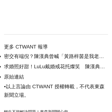
更多 CTWANT 報導
密交有端倪？陳漢典曾喊「黃路梓茵是我老
婆！」 昔日CP成真《大熱門》獻上祝福
求婚照好甜！LuLu戴婚戒花托燦笑 陳漢典
「眼神超寵溺」
原始連結
•以上言論由 CTWANT 授權轉載，不代表東森
新聞立場。
輕生不能解決問題！東森新聞關心您