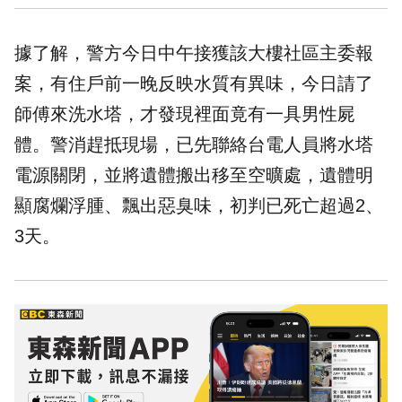
據了解，警方今日中午接獲該大樓社區主委報
案，有住戶前一晚反映水質有異味，今日請了
師傅來洗水塔，才發現裡面竟有一具男性
屍
體
。警消趕抵現場，已先聯絡台電人員將水塔
電源關閉，並將遺體搬出移至空曠處，遺體明
顯腐爛浮腫、飄出惡臭味，初判已死亡超過2、
3天。