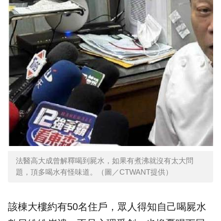
法醫高大成曾解釋喝到屍水，如果有煮沸就沒有太大問
題，頂多喝水有怪味道。（圖／CTWANT提供）
該棟大樓約有50名住戶，眾人得知自己喝屍水