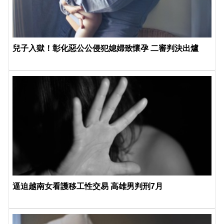
兒子入獄！彰化惡公公侵犯媳婦致懷孕 二審判決出爐
逼迫越南女看護移工性交易 高雄男判刑7月