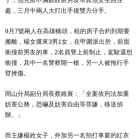
子，他先前不滿顏姓前男友帶其他女生回住
處，三月中兩人大打出手後雙方分手。
9月7號兩人在高雄橋頭，租的房子合約到期要
搬離，楊女撂來3男1女，在甲圍派出所，前面
衝撞前男友的車，2名員警上前制止，駕駛還想
衝撞，其中一名警察開一槍，另一人被拖行手
臂挫傷。
岡山分局副分局長蔡維展：「全案依刑法加重
妨害公務，恐嚇及妨害自由等罪嫌，移送偵
辦。」
而主嫌楊姓女子，外加另一名拍打車窗的紅衣