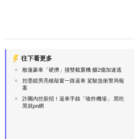
往下看更多
敞篷豪車「硬擠」撞雙載重機 釀2傷加速逃
控墨鏡男亮槍敲窗一路逼車 駕駛急衝警局報
案
詐團內控新招！逼車手錄「嗆炸機場」 黑吃
黑就po網