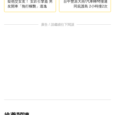
疑他交女友！ 女趴引擎蓋 男
台中豐原大雨!汽車轉彎撞連
友開車「拖行輾斃」逃逸
同庇護島 2小時撞2次
廣告 / 請繼續往下閱讀