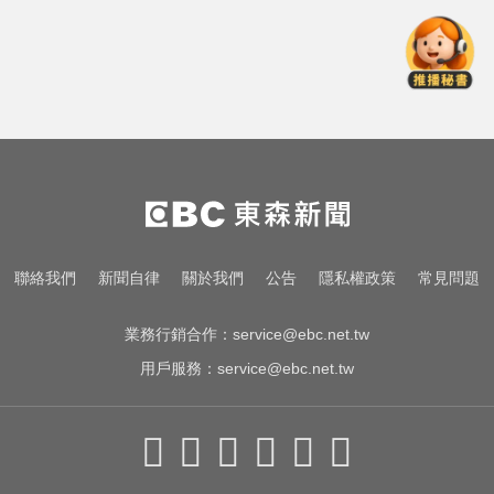
Google人工智慧部門高層人事大地
震 股價重挫4%
後悔讓Lulu嫁給陳漢典！Lu爸落淚
吐「真實原因」陳漢典壓力爆棚
越動越年輕！銀髮族必學防跌運動
Google人工智慧部門高層人事大地
聯絡我們
新聞自律
關於我們
公告
隱私權政策
常見問題
震 股價重挫4%
業務行銷合作：
service@ebc.net.tw
用戶服務：
service@ebc.net.tw