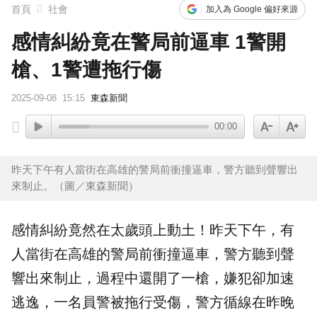
首頁
社會
加入為 Google 偏好來源
感情糾紛竟在警局前逼車 1警開
槍、1警遭拖行傷
2025-09-08
15:15
東森新聞
00:00
昨天下午有人當街在高雄的警局前衝撞逼車，警方聽到聲響出
來制止。（圖／東森新聞）
感情
糾紛竟然在太歲頭上動土！昨天下午，有
人當街在
高雄
的
警局
前衝撞
逼車
，警方聽到聲
響出來制止，過程中還開了一槍，嫌犯卻加速
逃逸
，一名員警被拖行受傷，警方循線在昨晚