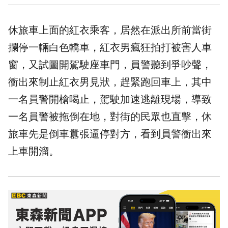
休旅車上面的紅衣乘客，居然在派出所前當街
攔停一輛白色轎車，紅衣男瘋狂拍打被害人車
窗，又試圖開駕駛座車門，員警聽到爭吵聲，
衝出來制止紅衣男見狀，趕緊跑回車上，其中
一名員警開槍喝止，駕駛加速逃離現場，導致
一名員警被拖倒在地，對街的民眾也直擊，休
旅車先是倒車囂張逼停對方，看到員警衝出來
上車開溜。