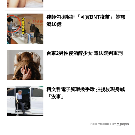
律師勾掮客誆「可買BNT疫苗」 詐慈
濟10億
台東2男性侵酒醉少女 遭法院判重刑
柯文哲電子腳環換手環 拄拐杖現身喊
「沒事」
Recommended by