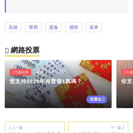
高雄
警局
逃逸
感情
逼車
網路投票
2.8K人已投
2天後結束
單選
3天
您支持2026年再普發1萬嗎？
你支
投票去
上一篇
下一篇