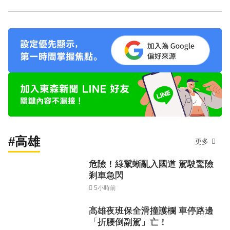
#高雄
更多
危險！綠鬣蜥亂入國道 駕駛驚險
剎車急閃
5小時前
高雄夜班保全滑撞護欄 車停路邊
「折腰倒副駕」亡！