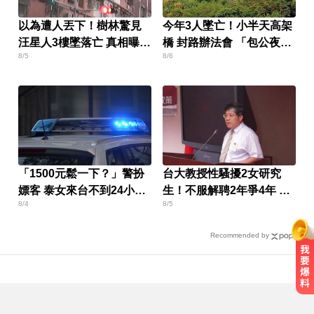
以為遭人丟下！樹林驚見
今年3人墜亡！小半天高架
汪星人3樓墜落亡 真相曝光
橋 封路辦法會 「包公夜
8/5
8/6
飼主挨罰1.5萬
審」為亡魂祈福
「1500元鬆一下？」警扮
台大教授性騷擾2女研究
嫖客 泰女來台不到24小時
生！不服解聘2年爭4年 結
8/4
8/5
就被逮
局出爐
Recommended by
越動越年輕！銀髮族必學防跌運動