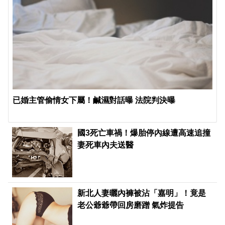
已婚主管偷情女下屬！鹹濕對話曝 法院判決曝
國3死亡車禍！爆胎停內線遭高速追撞
妻死車內夫送醫
新北人妻曬內褲被沾「嘉明」！竟是
老公爺爺帶回房磨蹭 氣炸提告