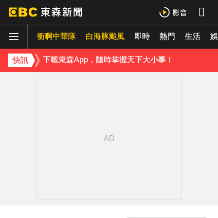
羅美玲連生三胎！自爆與尪「2年沒接吻」白家綺急拱放閃
衝啊中華隊
白海豚颱風
即時
熱門
生活
ENHYPEN西村力站姐輕生亡！生前淚喊「本想再活久點」粉絲怒轟：別再差別對待
娛
下載東森App，隨時掌握天下大小事！
快訊
《理財達人秀》X 安聯投信免費講座報名中！搶先卡位 2027