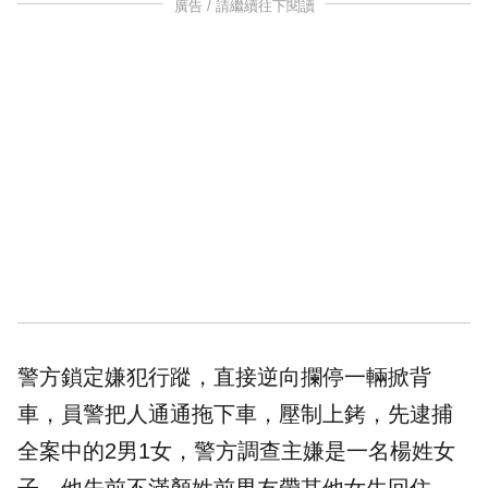
廣告 / 請繼續往下閱讀
警方鎖定嫌犯行蹤，直接逆向攔停一輛掀背
車，員警把人通通拖下車，壓制上銬，先逮捕
全案中的2男1女，警方調查主嫌是一名楊姓女