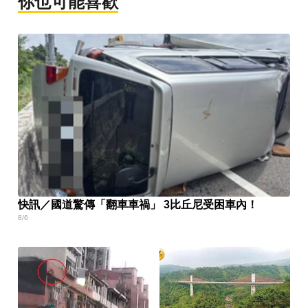
你也可能喜歡
快訊／國道驚傳「翻車車禍」 3比丘尼受困車內！
8/6