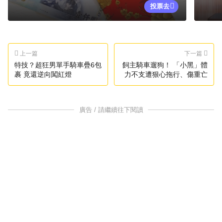
投票去
上一篇
下一篇
特技？超狂男單手騎車疊6包
飼主騎車遛狗！ 「小黑」體
裹 竟還逆向闖紅燈
力不支遭狠心拖行、傷重亡
廣告 / 請繼續往下閱讀