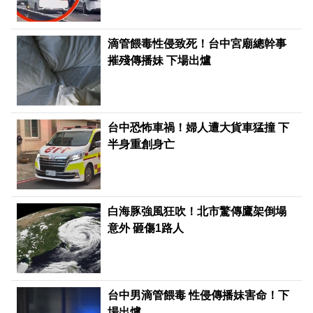
滴管餵毒性侵致死！台中宮廟總幹事
摧殘傳播妹 下場出爐
台中恐怖車禍！婦人遭大貨車猛撞 下
半身重創身亡
白海豚強風狂吹！北市驚傳鷹架倒塌
意外 砸傷1路人
台中男滴管餵毒 性侵傳播妹害命！下
場出爐