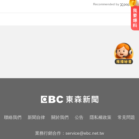
Recommended by
民進黨資深前輩辭世！前彰化市代
蔡裕昌罹癌 享壽71歲
五角大廈再公開UFO檔案 飛官阿富
汗驚見「巨大三角形」
比竹科還大！馬斯克喊打造「地球
最大建築」 亮點一次看
民進黨資深前輩辭世！前彰化市代
蔡裕昌罹癌 享壽71歲
五角大廈再公開UFO檔案 飛官阿富
聯絡我們
新聞自律
關於我們
公告
隱私權政策
常見問題
汗驚見「巨大三角形」
業務行銷合作：
service@ebc.net.tw