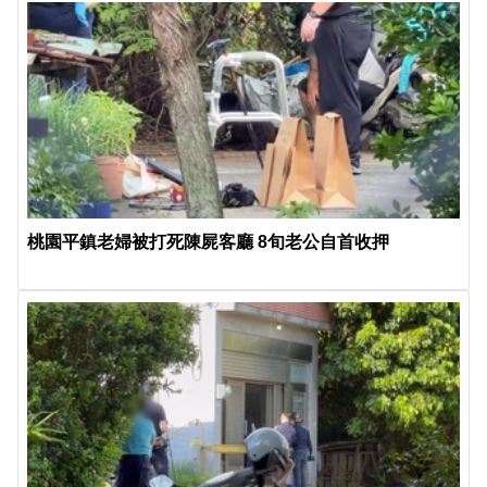
桃園平鎮老婦被打死陳屍客廳 8旬老公自首收押