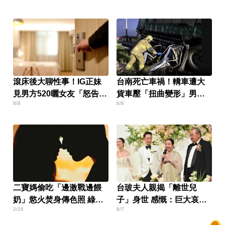
滾床後大聊性事！IG正妹
台南死亡車禍！轎車遭大
見男方520曬女友「怒告性
貨車壓「扭曲變形」男駕
8/8
8/8
侵」
駛受困亡
二寶媽偷吃「邊激戰邊餵
台玻夫人親揭「離世兒
奶」慾火焚身傳色照 綠帽
子」身世 感慨：巨大哀傷
2/26
8/7
尪崩潰
足不出戶