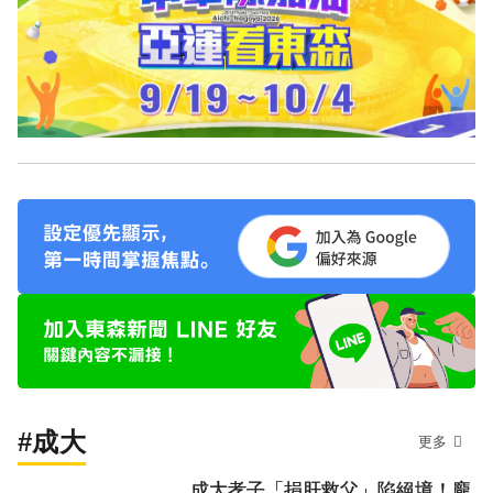
#成大
更多
成大孝子「捐肝救父」陷絕境！龐