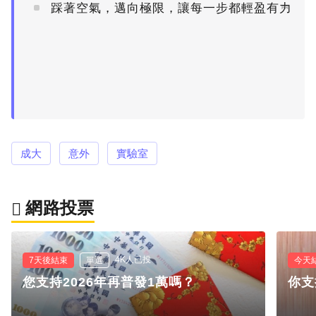
踩著空氣，邁向極限，讓每一步都輕盈有力
PR
成大
意外
實驗室
網路投票
4K人已投
7天後結束
單選
今天
您支持2026年再普發1萬嗎？
你支