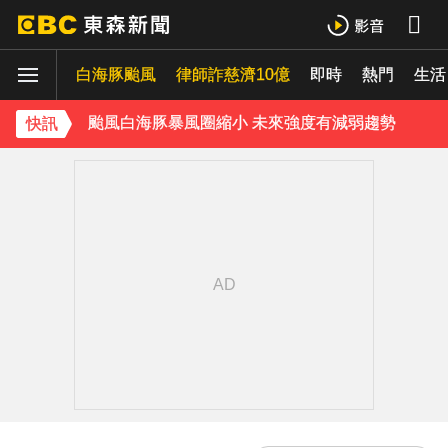
獨家／1坪85萬「12年屋」樓頂漏水！住戶怨害天花板滲水
白海豚颱風
律師詐慈濟10億
即時
熱門
生活
獨家／又有名店遭冒用詐騙！卡通園怒：投訴Meta也無效
颱風白海豚暴風圈縮小 未來強度有減弱趨勢
快訊
《理財達人秀》X 安聯投信免費講座報名中！搶先卡位 2027
下載東森App，隨時掌握天下大小事！
白海豚估「明通過台灣北方」北部慎防豪雨 深夜撲中國