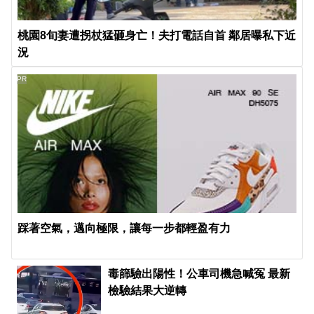
桃園8旬妻遭拐杖猛砸身亡！夫打電話自首 鄰居曝私下近
況
PR
踩著空氣，邁向極限，讓每一步都輕盈有力
毒篩驗出陽性！公車司機急喊冤 最新
檢驗結果大逆轉