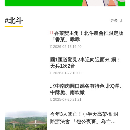
#北斗
更多
香菜變主角！北斗農會推限定版
「香菜」乖乖
2026-02-13 16:40
國1匝道驚見2車逆向迎面來 網：
天兵1次2台
2026-01-22 10:00
北中南肉圓口感各有特色 北Q彈、
中酥脆、南軟嫩
2025-07-20 21:21
今年3人墜亡！小半天高架橋 封
路辦法會 「包公夜審」為亡魂
祈福