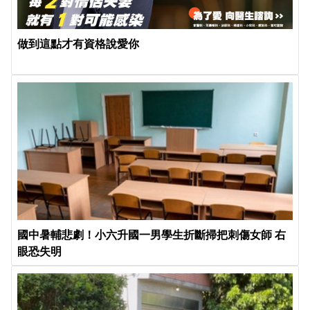
做到這點才有資格說愛你
國中暑輔悲劇！小六升國一男學生折斷掃把刺傷女師 右
眼恐失明