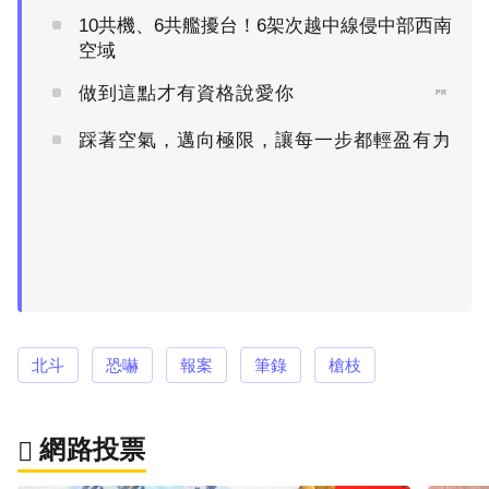
10共機、6共艦擾台！6架次越中線侵中部西南
空域
做到這點才有資格說愛你
PR
踩著空氣，邁向極限，讓每一步都輕盈有力
PR
北斗
恐嚇
報案
筆錄
槍枝
網路投票