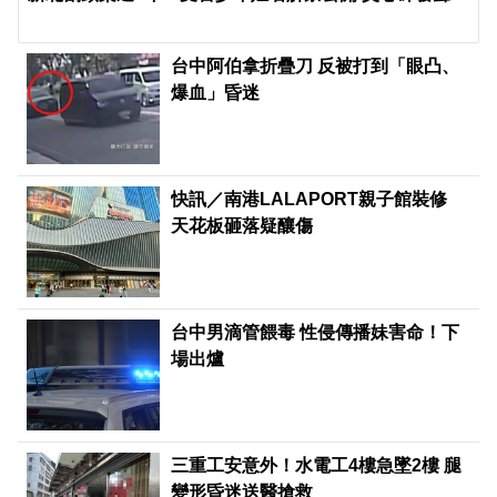
台中阿伯拿折疊刀 反被打到「眼凸、
爆血」昏迷
快訊／南港LALAPORT親子館裝修
天花板砸落疑釀傷
台中男滴管餵毒 性侵傳播妹害命！下
場出爐
三重工安意外！水電工4樓急墜2樓 腿
變形昏迷送醫搶救