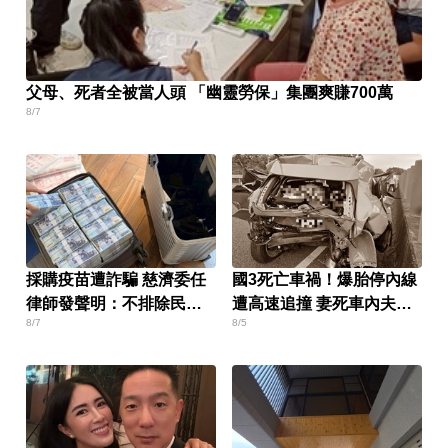
父母、死者全被當人頭 「幽靈勞保」集團爽賺700萬
8/7
採購疫苗遭詐騙 慈濟委任
國3死亡車禍！爆胎停內線
律師發聲明：不排除民事
遭高速追撞 妻死車內夫送
8/7
8/5
求償
醫