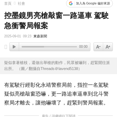
首頁
社會
加入為 Google 偏好來源
控墨鏡男亮槍敲窗一路逼車 駕駛
急衝警局報案
2025-09-01
09:23
東森新聞
00:00
疑似拿著槍枝，還做出舉槍的動作，民眾被嚇到，趕緊開往派
出所。 （圖／翻攝自Threads＠lavend5138）
有駕駛行經彰化永靖警察局前，指控一名駕駛
疑似亮槍敲窗
恐嚇
，更一路追車逼車到
北斗
警
察局才離去，讓他嚇壞了，趕緊到警局
報案
。
廣告 / 請繼續往下閱讀