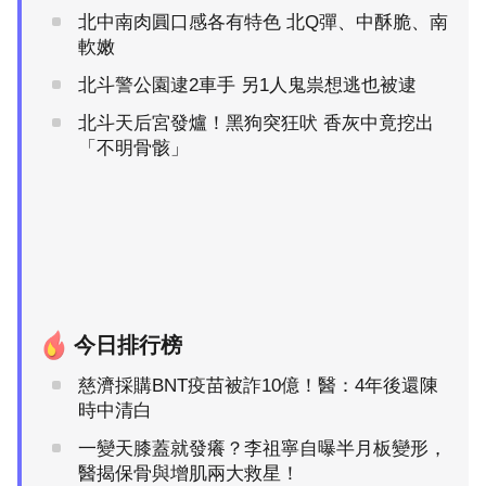
北中南肉圓口感各有特色 北Q彈、中酥脆、南
軟嫩
北斗警公園逮2車手 另1人鬼祟想逃也被逮
北斗天后宮發爐！黑狗突狂吠 香灰中竟挖出
「不明骨骸」
今日排行榜
慈濟採購BNT疫苗被詐10億！醫：4年後還陳
時中清白
一變天膝蓋就發癢？李祖寧自曝半月板變形，
醫揭保骨與增肌兩大救星！