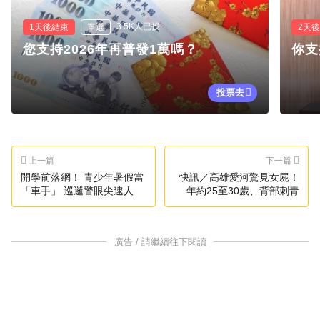
3.5K人已投
1天後結束
單選
2天
您支持2026年再普發1萬嗎？
你支
投票去
上一篇
下一篇
開學前落網！ 青少年暑假當
快訊／高雄愛河驚見女屍！
「車手」 巡邏警眼尖逮人
年約25至30歲、背部刺青
廣告 / 請繼續往下閱讀