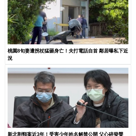
桃園8旬妻遭拐杖猛砸身亡！夫打電話自首 鄰居曝私下近
況
新北割頸案近3年！受害少年姓名解禁公開 父心碎發聲