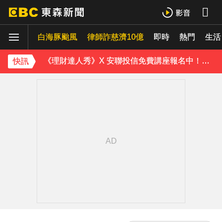
雲林羊肉查出汙染源！ 草料驗出戴奧辛超標
白海豚颱風
律師詐慈濟10億
即時
熱門
白海豚轉彎逼近中國！陸專家：恐破山竹75年紀錄
生活
《理財達人秀》X 安聯投信免費講座報名中！搶先卡位 2027
快訊
下載東森App，隨時掌握天下大小事！
宏碁發現兆基內部管理缺失 辭任董事長撤出經營層