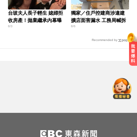
台玻夫人長子輕生 媳婦拒
獨家／住戶控建商涉違建
收房產！拋棄繼承內幕曝
擴店面害漏水 工務局喊拆
8/3
8/6
Recommended by
緯創股利2度延發史上首例 金管會
說重話：考慮收回股務自辦
MLB／李灝宇替補2打數未敲安！拚
台將單季最多安卡關
中職／陳傑憲轟2分砲貢獻3打點！
統一獅8:2味全龍
緯創股利2度延發史上首例 金管會
說重話：考慮收回股務自辦