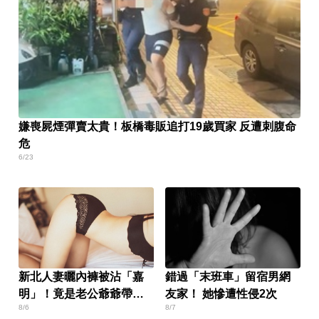
嫌喪屍煙彈賣太貴！板橋毒販追打19歲買家 反遭刺腹命
危
6/23
新北人妻曬內褲被沾「嘉
錯過「末班車」留宿男網
明」！竟是老公爺爺帶回
友家！ 她慘遭性侵2次
8/6
8/7
房磨蹭 氣炸提告