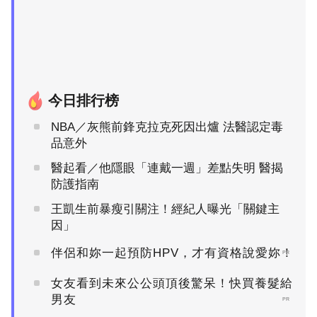
今日排行榜
NBA／灰熊前鋒克拉克死因出爐 法醫認定毒
品意外
醫起看／他隱眼「連戴一週」差點失明 醫揭
防護指南
王凱生前暴瘦引關注！經紀人曝光「關鍵主
因」
伴侶和妳一起預防HPV，才有資格說愛妳！
PR
女友看到未來公公頭頂後驚呆！快買養髮給
男友
PR