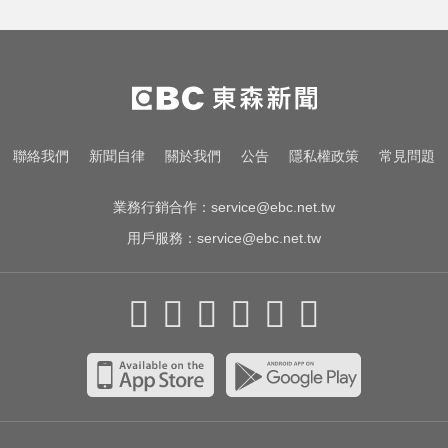
很多人每天都在做！3錯誤習慣 恐
把細菌吃下肚
總統：勞工是經濟進步幕後英雄 盼
支持政府政策
熊本強震！台灣送帳篷成搶手物資
聯絡我們
新聞自律
關於我們
公告
隱私權政策
常見問題
日網讚：比政府還快
業務行銷合作：
service@ebc.net.tw
用戶服務：
service@ebc.net.tw