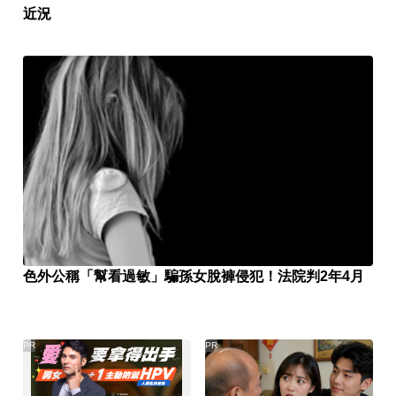
近況
色外公稱「幫看過敏」騙孫女脫褲侵犯！法院判2年4月
PR
PR