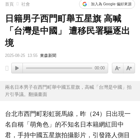
首頁
社會
加入為 Google 偏好來源
日籍男子西門町舉五星旗 高喊
「台灣是中國」 遭移民署驅逐出
境
2025-08-25
13:55
東森新聞
00:00
兩名日本男子在西門町舉中國五星旗，高喊「台灣是中國」拍
片引爭議。翻攝畫面
台北市
西門町
彩虹斑馬線，昨（24）日出現一
名自稱「萌角色」的不知名
日本
籍網紅
田中
君
，手持中國
五星旗
拍攝影片，引發路人側目