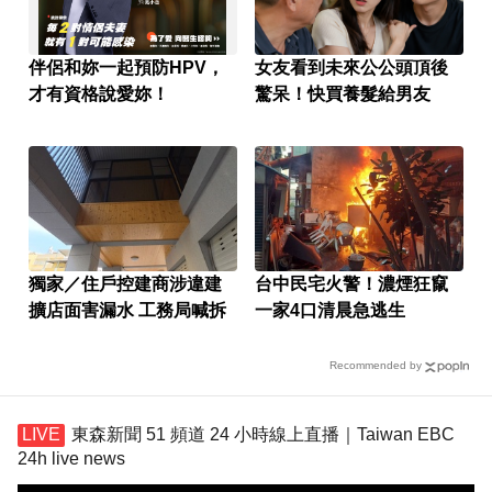
伴侶和妳一起預防HPV，
女友看到未來公公頭頂後
才有資格說愛妳！
驚呆！快買養髮給男友
獨家／住戶控建商涉違建
台中民宅火警！濃煙狂竄
擴店面害漏水 工務局喊拆
一家4口清晨急逃生
Recommended by
東森新聞 51 頻道 24 小時線上直播｜Taiwan EBC
24h live news