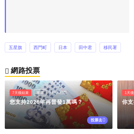
五星旗
西門町
日本
田中君
移民署
網路投票
3.8K人已投
7天後結束
單選
1天
您支持2026年再普發1萬嗎？
你支
投票去