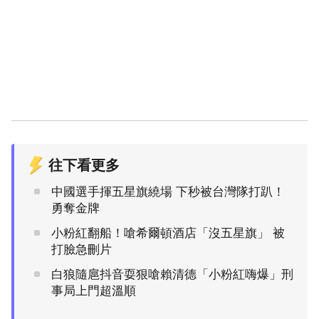
往下看更多
中國選手揮五星旗繞場 下秒被台灣隊打趴！
勇奪金牌
小粉紅翻船！嗆希爾頓酒店「沒五星旗」 被
打臉急刪片
白狼隨扈抖音耍狠嗆賴清德「小粉紅嗨爆」刑
事局上門超溫順