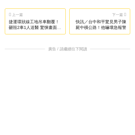
上一篇
下一篇
捷運環狀線工地吊車翻覆！
快訊／台中和平驚見男子陳
砸毀2車1人送醫 驚悚畫面曝
屍中橫公路！他嚇壞急報警
光
廣告 / 請繼續往下閱讀