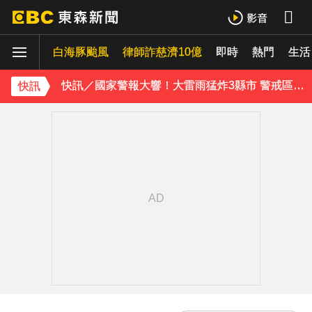
快訊／台北喜來登飯店旁 施工圍籬倒塌壓傷路人
白海豚颱風
律師詐慈濟10億
即時
熱門
生活
快訊／國家警報大響！大雷雨猛炸3縣市 警戒區域曝
《理財達人秀》X 安聯投信免費講座報名中！搶先卡位 2027
快訊
涉製毒、跨國販毒！埃及女星被判死刑
美國抗癌網紅拒安寧！家屬證實死訊 得年26歲
寬魚營收衰退 「點名王心凌、楊丞琳」網笑翻：太誠實
家長曝「小S私下為人」徹底改觀 網友洗版認證
下載東森App，隨時掌握天下大小事！
傳石崇良請辭 行政院：無相關討論