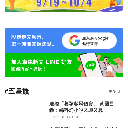
#五星旗
更多
遭控「養駭客竊個資」 黃國昌
轟：編科幻小說又壞又蠢
2025-10-14 12:43