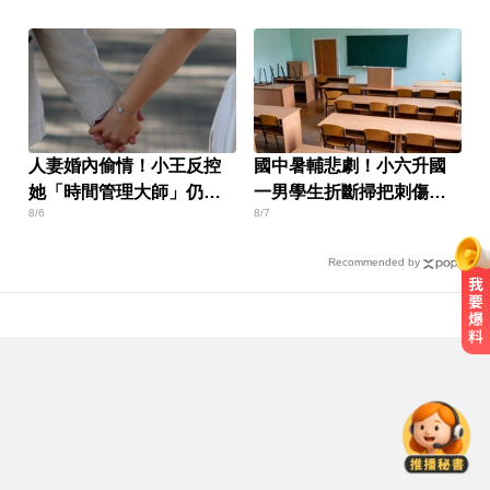
人妻婚內偷情！小王反控
國中暑輔悲劇！小六升國
她「時間管理大師」仍賠
一男學生折斷掃把刺傷女
8/6
8/7
30萬
師 右眼恐失明
Recommended by
總統：勞工是經濟進步幕後英雄 盼
支持政府政策
熊本強震！台灣送帳篷成搶手物資
日網讚：比政府還快