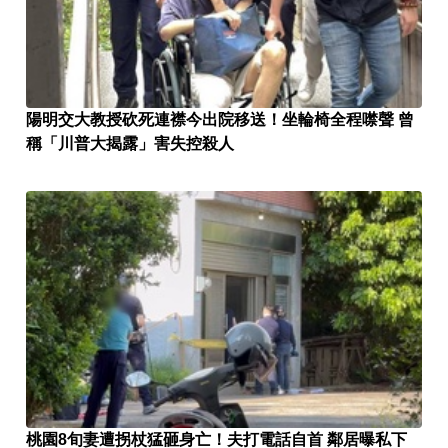
陽明交大教授砍死連襟今出院移送！坐輪椅全程噤聲 曾
稱「川普大揭露」害失控殺人
桃園8旬妻遭拐杖猛砸身亡！夫打電話自首 鄰居曝私下