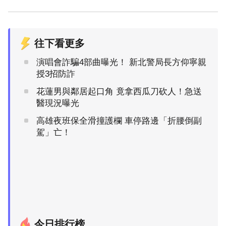
往下看更多
演唱會詐騙4部曲曝光！ 新北警局長方仰寧親
授3招防詐
花蓮男與鄰居起口角 竟拿西瓜刀砍人！急送
醫現況曝光
高雄夜班保全滑撞護欄 車停路邊「折腰倒副
駕」亡！
今日排行榜