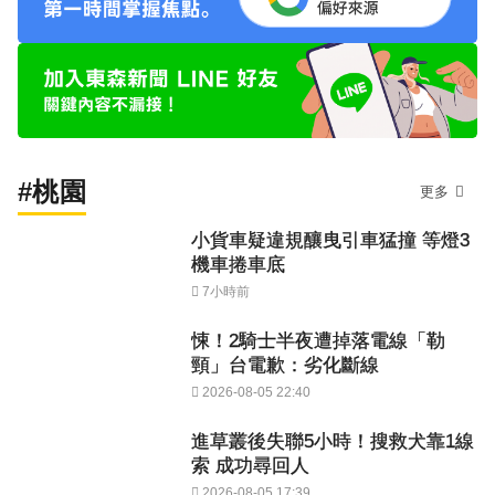
#桃園
更多
小貨車疑違規釀曳引車猛撞 等燈3
機車捲車底
7小時前
悚！2騎士半夜遭掉落電線「勒
頸」台電歉：劣化斷線
2026-08-05 22:40
進草叢後失聯5小時！搜救犬靠1線
索 成功尋回人
2026-08-05 17:39