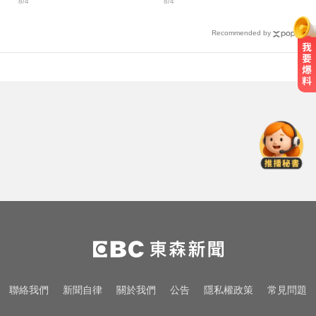
8/4
8/4
就被逮
場身亡
Recommended by
漢光首日共機大舉逼近！偵獲14架
共機、9艘共艦
《唐伯虎》資深綠葉演員 黎彼得病
逝...好友悲痛證實
白海豚來襲又有「颱風整備假」？
蔣：六日恐有豪雨
漢光首日共機大舉逼近！偵獲14架
共機、9艘共艦
《唐伯虎》資深綠葉演員 黎彼得病
聯絡我們
新聞自律
關於我們
公告
隱私權政策
常見問題
逝...好友悲痛證實