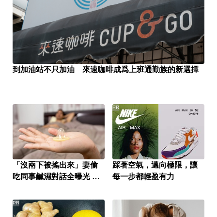
到加油站不只加油 來速咖啡成爲上班通勤族的新選擇
PR
「沒兩下被搖出來」妻偷
踩著空氣，邁向極限，讓
吃同事鹹濕對話全曝光 人
每一步都輕盈有力
夫氣炸提告
PR