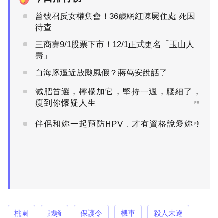
曾號召反女權集會！36歲網紅陳屍住處 死因
待查
三商壽9/1股票下市！12/1正式更名「玉山人
壽」
白海豚逼近放颱風假？蔣萬安說話了
減肥首選，檸檬加它，堅持一週，腰細了，
瘦到你懷疑人生
PR
伴侶和妳一起預防HPV，才有資格說愛妳！
PR
桃園
跟騷
保護令
機車
殺人未遂