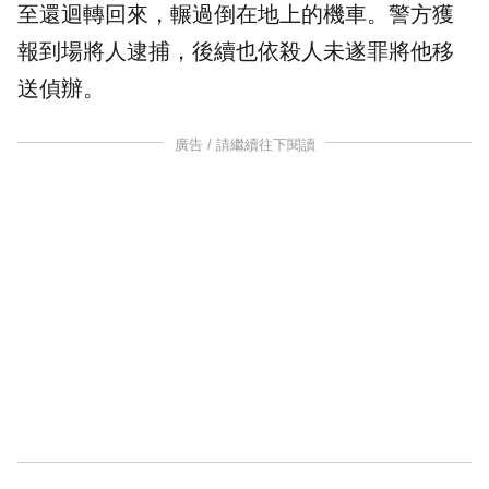
至還迴轉回來，輾過倒在地上的機車。警方獲
報到場將人逮捕，後續也依
殺人未遂
罪將他移
送偵辦。
廣告 / 請繼續往下閱讀