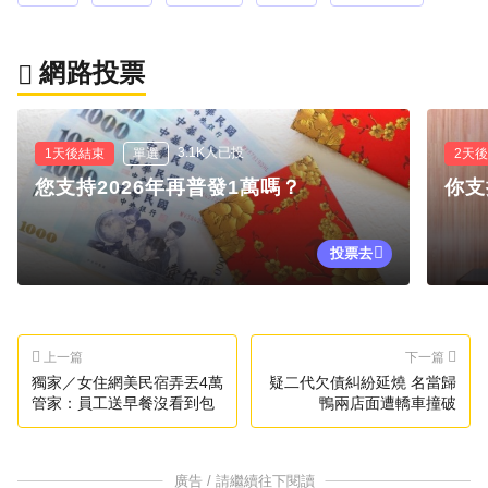
網路投票
3.1K人已投
1天後結束
單選
2天
您支持2026年再普發1萬嗎？
你支
投票去
上一篇
下一篇
獨家／女住網美民宿弄丟4萬
疑二代欠債糾紛延燒 名當歸
管家：員工送早餐沒看到包
鴨兩店面遭轎車撞破
廣告 / 請繼續往下閱讀