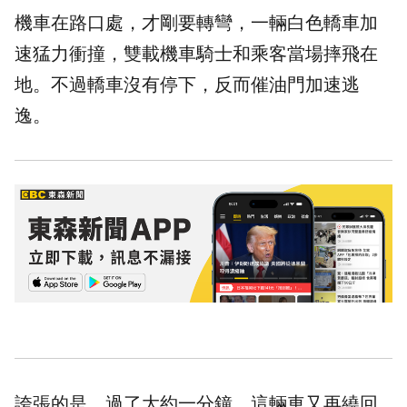
機車在路口處，才剛要轉彎，一輛白色轎車加
速猛力衝撞，雙載機車騎士和乘客當場摔飛在
地。不過轎車沒有停下，反而催油門加速逃
逸。
誇張的是，過了大約一分鐘，這輛車又再繞回