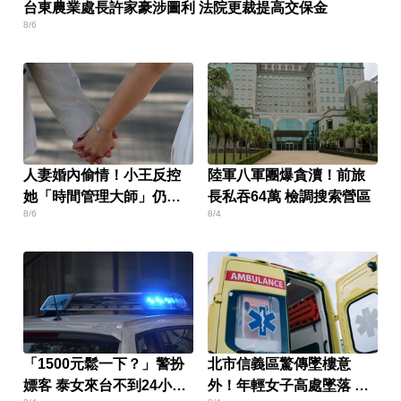
台東農業處長許家豪涉圖利 法院更裁提高交保金
8/6
人妻婚內偷情！小王反控
陸軍八軍團爆貪瀆！前旅
她「時間管理大師」仍賠
長私吞64萬 檢調搜索營區
8/6
8/4
30萬
「1500元鬆一下？」警扮
北市信義區驚傳墜樓意
嫖客 泰女來台不到24小時
外！年輕女子高處墜落 當