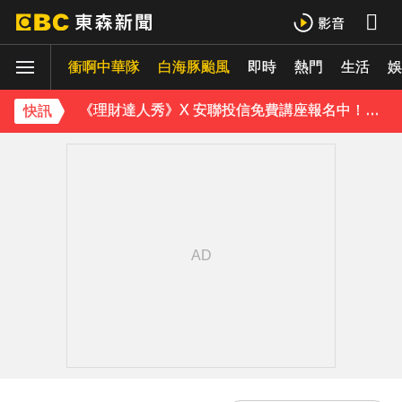
《理財達人秀》X 安聯投信免費講座報名中！搶先卡位 2027
衝啊中華隊
下載東森App，隨時掌握天下大小事！
白海豚颱風
即時
熱門
生活
娛
《理財達人秀》X 安聯投信免費講座報名中！搶先卡位 2027
快訊