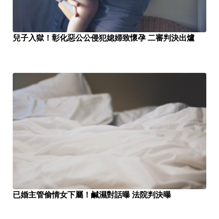
兒子入獄！彰化惡公公侵犯媳婦致懷孕 二審判決出爐
已婚主管偷情女下屬！鹹濕對話曝 法院判決曝