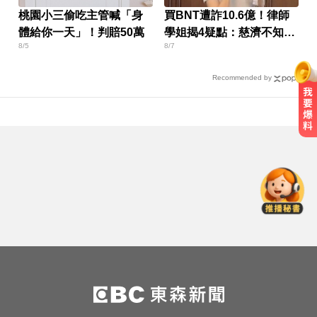
桃園小三偷吃主管喊「身
買BNT遭詐10.6億！律師
體給你一天」！判賠50萬
學姐揭4疑點：慈濟不知
8/5
8/7
情？
Recommended by
慈濟採購BNT疫苗被詐10億！醫：4
年後還陳時中清白
喉嚨痛別輕忽！醫揭口咽癌4警訊
不菸不酒也可能中招
南部今演習不降速！今早10點手機
狂響 違者最高罰15萬
慈濟採購BNT疫苗被詐10億！醫：4
年後還陳時中清白