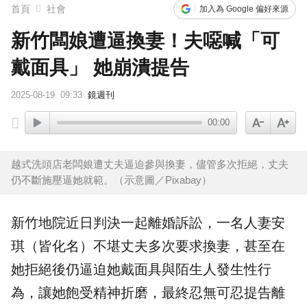
首頁
社會
加入為 Google 偏好來源
新竹闆娘遭逼換妻！夫噁喊「可
戴面具」 她崩潰提告
2025-08-19
09:33
鏡週刊
00:00
越式洗頭店老闆娘遭丈夫逼迫參與換妻，儘管多次拒絕，丈夫
仍不斷施壓逼她就範。（示意圖／Pixabay）
新竹
地院近日判決一起離婚訴訟，一名
人妻
安
琪（皆化名）不堪丈夫多次要求
換妻
，甚至在
她拒絕後仍逼迫她戴面具與陌生人發生
性行
為
，讓她飽受精神折磨，最終忍無可忍提告離