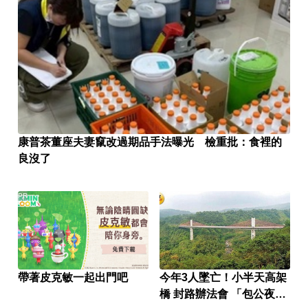
康普茶董座夫妻竄改過期品手法曝光 檢重批：食裡的
良沒了
PR
帶著皮克敏一起出門吧
今年3人墜亡！小半天高架
橋 封路辦法會 「包公夜