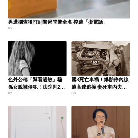
男遭攔查後打到警局問警全名 控遭「掛電話」
8/7
色外公稱「幫看過敏」騙
國3死亡車禍！爆胎停內線
孫女脫褲侵犯！法院判2年
遭高速追撞 妻死車內夫送
8/5
8/5
4月
醫