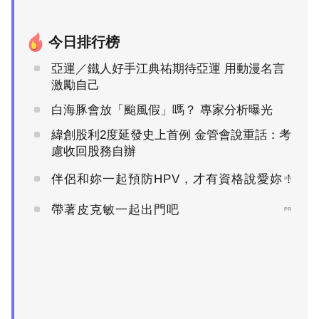
今日排行榜
亞運／鐵人好手江典祐期待亞運 用動漫名言
激勵自己
白海豚會放「颱風假」嗎？ 專家分析曝光
緯創股利2度延發史上首例 金管會說重話：考
慮收回股務自辦
伴侶和妳一起預防HPV，才有資格說愛妳！
PR
帶著皮克敏一起出門吧
PR