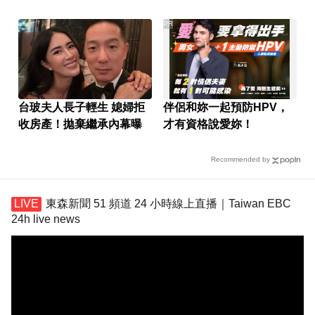
審」為亡魂祈福
PR
台玻夫人長子輕生 媳婦拒
伴侶和妳一起預防HPV，
收房產！拋棄繼承內幕曝
才有資格說愛妳！
Recommended by
東森新聞 51 頻道 24 小時線上直播｜Taiwan EBC
24h live news