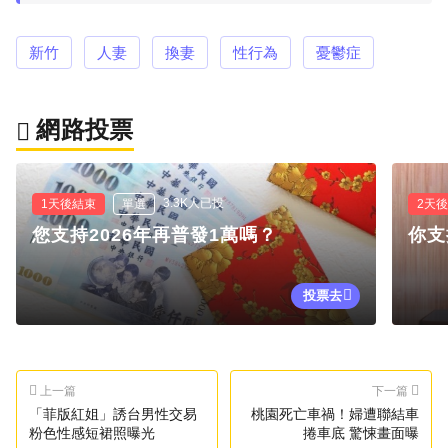
新竹
人妻
換妻
性行為
憂鬱症
網路投票
3.3K人已投
1天後結束
單選
2天
您支持2026年再普發1萬嗎？
你支
投票去
上一篇
下一篇
「菲版紅姐」誘台男性交易
桃園死亡車禍！婦遭聯結車
粉色性感短裙照曝光
捲車底 驚悚畫面曝