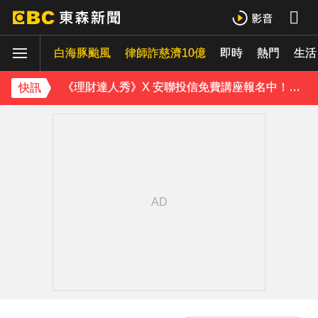
解放軍擬「失能戰」癱瘓北市？ 專家：須提升城鎮韌性
白海豚颱風
律師詐慈濟10億
即時
熱門
《理財達人秀》X 安聯投信免費講座報名中！搶先卡位 2027
生活
下載東森App，隨時掌握天下大小事！
快訊
快訊／85歲老婦遭夫殺害！疑孫子目睹嚇壞報警