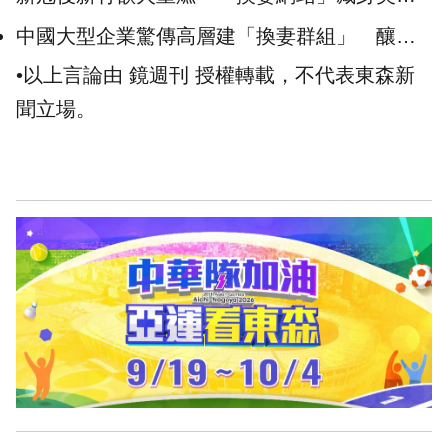
國！積分制曝淫亂內幕
中國大型企業驚傳高層建「換妻群組」 釀全
公司200人染愛滋
•以上言論由 鏡週刊 授權轉載，不代表東森新
聞立場。