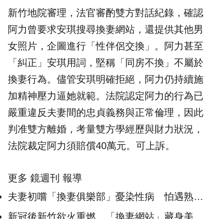
新竹地院審理，法官審酌雙方對話紀錄，確認
阿力曾要求安琪搜尋換妻網站，還提供其他男
女照片，企圖進行「性伴侶交換」。阿力甚至
「糾正」安琪用詞，堅稱「同房不換」不屬於
換妻行為。儘管安琪明確拒絕，阿力仍持續施
加精神壓力逼她就範。法院認定阿力的行為已
嚴重違反夫妻間的忠貞義務與正常倫理，因此
判准雙方離婚，考量雙方學經歷與財力狀況，
法院裁定阿力須賠償40萬元。可上訴。
更多 鏡週刊 報導
夫妻初嚐「換妻俱樂部」憂染性病 怕遇熟人
急奔外縣市就醫
新冠後新竹欲火重燃 「換妻網站」藏身美