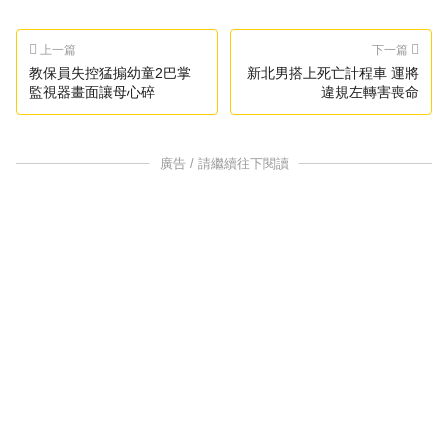
上一篇
下一篇
教保員失控猛搧幼童2巴掌
新北男搭上死亡計程車 運將
監視器畫面讓母心碎
違規左轉害喪命
廣告 / 請繼續往下閱讀