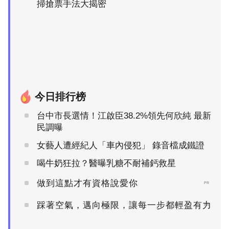
掃搶票手法大揭密
今日排行榜
台中市長選情！江啟臣38.2%領先何欣純 最新
民調曝
女藝人遭經紀人「車內侵犯」 錄音檔成鐵證
喝牛奶狂拉？醫曝乳糖不耐補鈣救星
做到這點才有資格說愛你
PR
踩著空氣，邁向極限，讓每一步都輕盈有力
PR