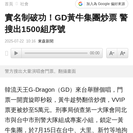
首頁
社會
加入為 Google 偏好來源
實名制破功！GD黃牛集團炒票 警
搜出1500組序號
2025-07-22
10:16
東森新聞
00:00
警方搜出大量演唱會門票。翻攝畫面
韓流天王
G-Dragon
（GD）來台舉辦個唱，門
票一開賣旋即秒殺，
黃牛
趁勢翻倍炒價，VVIP
票更被炒至5萬元。
刑事局
偵查第一大隊會同北
市與台中市刑警大隊組成專案小組，鎖定一黃
牛集團，於7月15日在台中、大里、新竹等地拘