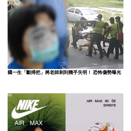
國一生「斷掃把」將老師刺到幾乎失明！ 恐怖傷勢曝光
PR