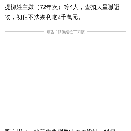
提柳姓主嫌（72年次）等4人，查扣大量贓證
物，初估不法獲利逾2千萬元。
廣告 / 請繼續往下閱讀