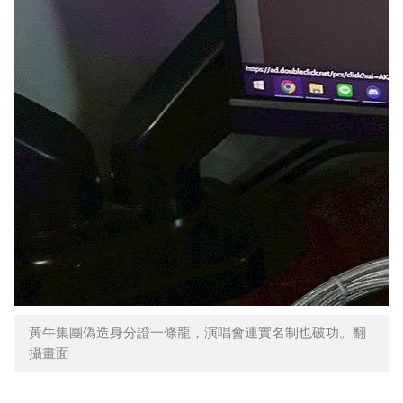
黃牛集團偽造身分證一條龍，演唱會連實名制也破功。翻
攝畫面