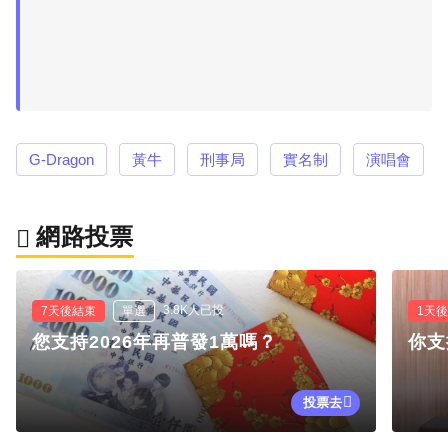
G-Dragon
黃牛
刑事局
實名制
演唱會
網路投票
3.8K人已投
7天後結束
單選
1天
您支持2026年再普發1萬嗎？
你支
投票去