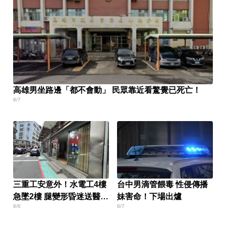
高雄男坐路邊「都不會動」 民眾靠近看驚覺已死亡！
8/7
三重工安意外！水電工4樓
台中男滴管餵毒 性侵傳播
急墜2樓 腿變形昏迷送醫搶
妹害命！下場出爐
8/6
8/7
救