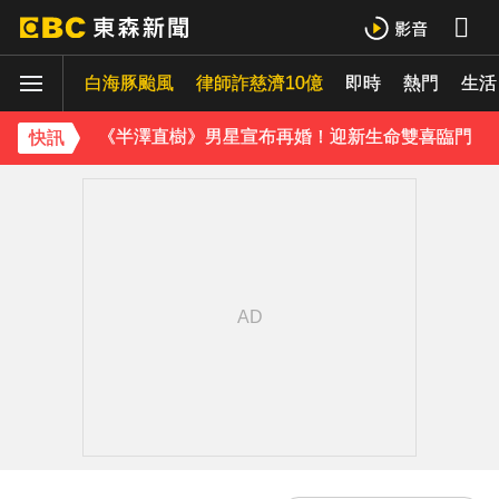
白海豚颱風逼近 氣象署：本島發陸警機率低
白海豚颱風
律師詐慈濟10億
即時
熱門
《理財達人秀》X 安聯投信免費講座報名中！搶先卡位 2027
生活
《半澤直樹》男星宣布再婚！迎新生命雙喜臨門
快訊
下載東森App，隨時掌握天下大小事！
油價繼續凍漲！下週汽油、柴油維持不調整