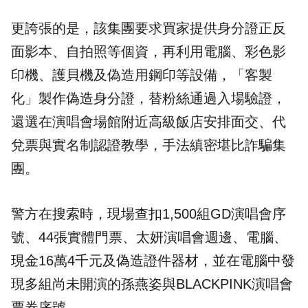
更誇張的是，該集團要求買家提供身分證正反
面影本、自拍照等個資，再利用電腦、彩色影
印機、護貝機及偽造用鋼印等設備，「客製
化」製作偽造身分證，替粉絲通過入場驗證，
還選在演唱會場館附近高級飯店安排面交、代
兌票與
實名制
認證教學，手法縝密堪比詐騙集
團。
警方在搜索時，現場查扣1,500組GD演唱會序
號、44張實體門票、太妍演唱會週邊、電腦、
現金16萬4千元及偽造證件器材，並在電腦中發
現多組尚未開演的孫燕姿與BLACKPINK演唱會
票券序號。