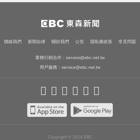
事長撤出經營層
中職／中信兄弟折損2重砲！張志
豪、許基宏動刀本季報銷
「白海豚」可放颱風假？蔣萬安：
聯絡我們
新聞自律
關於我們
公告
隱私權政策
常見問題
料敵從寬、禦敵從嚴
業務行銷合作：
service@ebc.net.tw
用戶服務：
service@ebc.net.tw
Copyright © 2024
EBC