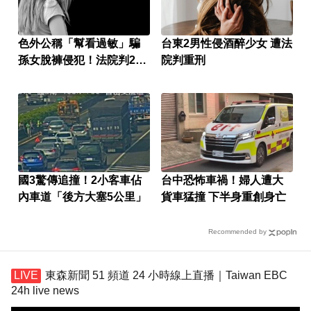
色外公稱「幫看過敏」騙
台東2男性侵酒醉少女 遭法
孫女脫褲侵犯！法院判2年
院判重刑
4月
國3驚傳追撞！2小客車佔
台中恐怖車禍！婦人遭大
內車道「後方大塞5公里」
貨車猛撞 下半身重創身亡
Recommended by
東森新聞 51 頻道 24 小時線上直播｜Taiwan EBC
24h live news