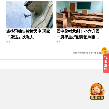
遙控飛機失控撞民宅 玩家
國中暑輔悲劇！小六升國
「肇逃」找嘸人
一男學生折斷掃把刺傷女
8/8
8/7
師 右眼恐失明
Recommended by
中職／中信兄弟折損2重砲！張志
豪、許基宏動刀本季報銷
「白海豚」可放颱風假？蔣萬安：
料敵從寬、禦敵從嚴
宏碁發現兆基內部管理缺失 辭任董