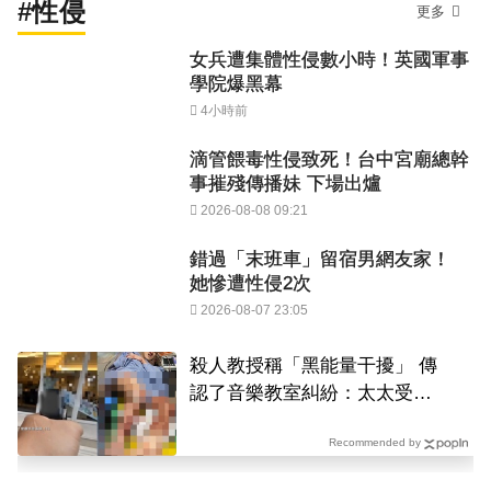
#性侵
更多
女兵遭集體性侵數小時！英國軍事
學院爆黑幕
4小時前
滴管餵毒性侵致死！台中宮廟總幹
事摧殘傳播妹 下場出爐
2026-08-08 09:21
錯過「末班車」留宿男網友家！
她慘遭性侵2次
2026-08-07 23:05
殺人教授稱「黑能量干擾」 傳
認了音樂教室糾紛：太太受委
屈
Recommended by