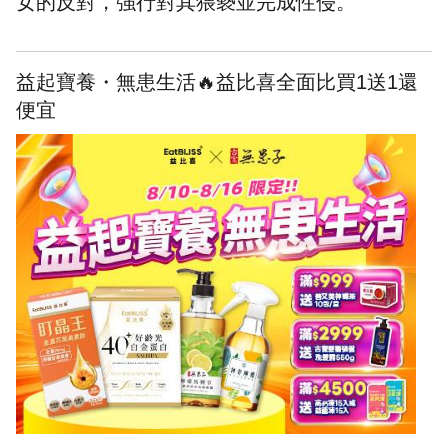
女的反對，強行對其猥褻並完成性侵。
益起寶養・無患生活🔥益比喜全面比買1送1還
便宜