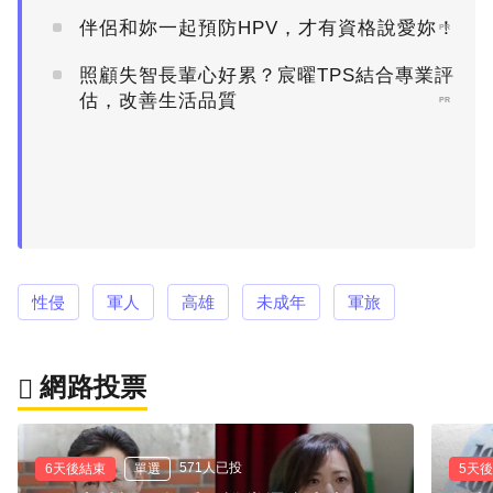
伴侶和妳一起預防HPV，才有資格說愛妳！
PR
照顧失智長輩心好累？宸曜TPS結合專業評
估，改善生活品質
PR
性侵
軍人
高雄
未成年
軍旅
網路投票
571人已投
6天後結束
單選
5天