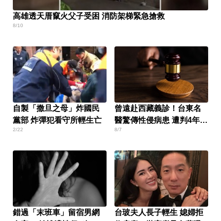
高雄透天厝竄火父子受困 消防架梯緊急搶救
8/10
自製「撒旦之母」炸國民
曾遠赴西藏義診！台東名
黨部 炸彈犯看守所輕生亡
醫驚傳性侵病患 遭判4年8
2/22
8/7
月
錯過「末班車」留宿男網
台玻夫人長子輕生 媳婦拒