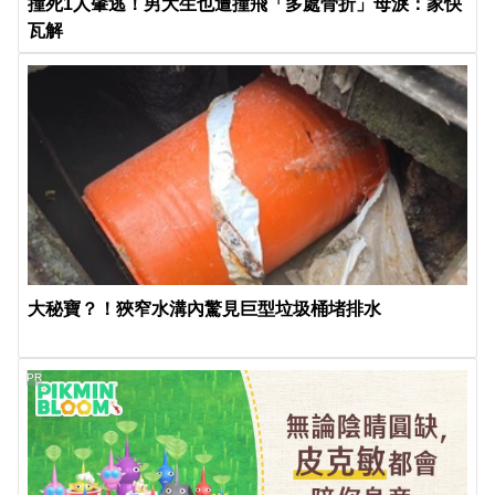
撞死1人肇逃！男大生也遭撞飛「多處骨折」母淚：家快
瓦解
大秘寶？！狹窄水溝內驚見巨型垃圾桶堵排水
PR