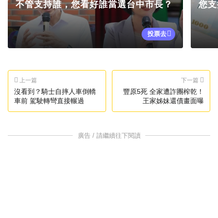
不管支持誰，您看好誰當選台中市長？
您支
投票去
上一篇
下一篇
沒看到？騎士自摔人車倒轎
豐原5死 全家遭詐團榨乾！
車前 駕駛轉彎直接輾過
王家姊妹還債畫面曝
廣告 / 請繼續往下閱讀