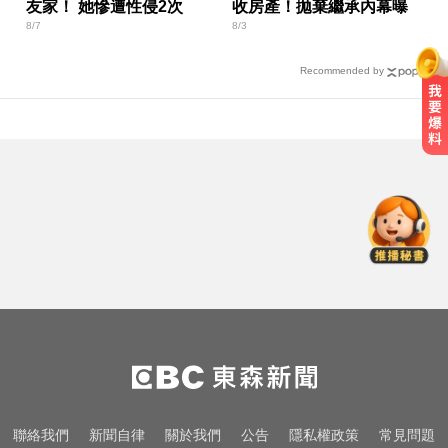
友家！ 她慘遭性侵2次
收房產！拋棄繼承內幕曝
8/7
8/3
Recommended by
還有新颱風？罕見「3颱風+1熱帶低
壓」 降雨時程出爐
睡前3個壞習慣最傷腎！醫警告：嚴
重恐洗腎
6.4萬名股東注意！三商壽下市倒數
「千張大戶」還有245人
還有新颱風？罕見「3颱風+1熱帶低
壓」 降雨時程出爐
睡前3個壞習慣最傷腎！醫警告：嚴
聯絡我們
新聞自律
關於我們
公告
隱私權政策
常見問題