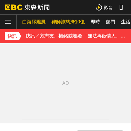
玉澤演巡演首站獻給台北！加碼「自拍+簽名會」 寵粉無極限
白海豚颱風
律師詐慈濟10億
即時
熱門
快訊／方志友、楊銘威離婚 「無法再做情人、永遠是家人」
生活
富婆砸錢拍短劇塞60場吻戲！男星爆「開房被包養」 親上火線揭真相
快訊
SEVENTEEN勝寬、Dino同天入伍！玟奎9月服替代役
泰男團Dragon 5男星爆死訊！騎單車離家失聯 陳屍河中驚見「20公斤重物」
女星告別9年演藝圈！轉行當計程車司機 曝收入：比演員賺更多
蔡阿嘎陷爭議！蘿拉神隱19個月首發文 遭酸「詐騙集團回歸」回應了
下載東森App，隨時掌握天下大小事！
橋上懸掛5屍體！墨西哥小鎮爆慘案 居民嘆：晚上如鬼城