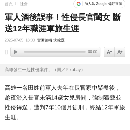
首頁
社會
加入為 Google 偏好來源
軍人酒後誤事！性侵長官閨女 斷
送12年職涯軍旅生涯
2025-07-05
18:03
實習編輯 沈峻磊
00:00
高雄發生一起性侵案件。（圖／Pixabay）
高雄
一名田姓前
軍人
去年在長官家中聚餐後，
趁夜潛入長官未滿14歲女兒房間，強制猥褻並
性侵
得逞，遭判7年10個月徒刑，終結12年
軍旅
生涯。