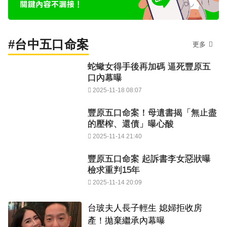
#台中五口命案
更多
蛇蠍女得手後再加碼 逼死豐原五
口內幕曝
2025-11-18 08:07
豐原五口命案！母遺書揭「無止盡
的壓榨、還債」曝心酸
2025-11-14 21:40
豐原五口命案 起訴書李女惡狀曝
檢求重判15年
2025-11-14 20:09
台玻夫人長子輕生 媳婦拒收房
產！拋棄繼承內幕曝