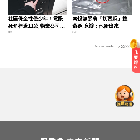
社區保全性侵少年！電眼
南投無照翁「切西瓜」撞
死角得逞11次 物業公司也
爺孫 竟辯：他衝出來
8/9
8/8
要賠
Recommended by
里約直升機墜毀 哥倫比亞一家3名
女性罹難
快訊／白海豚逼近！新竹縣尖石、
五峰「8校停課」
民進黨資深前輩辭世！前彰化市代
蔡裕昌罹癌 享壽71歲
里約直升機墜毀 哥倫比亞一家3名