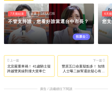
183人已投
7天後結束
單選
6天
不管支持誰，您看好誰當選台中市長？
您支
投票去
上一篇
下一篇
北宜嚴重車禍！ 41歲騎士疑
豐原五口命案疑點多！ 知情
跨越雙黃線對撞大貨車亡
人士曝二妹幫還款疑心有不
甘
廣告 / 請繼續往下閱讀