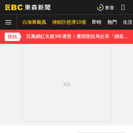
八點檔女神美照遭放大腳趾！被酸「暗沉皺褶」本人無奈回應
白海豚颱風
律師詐慈濟10億
即時
熱門
生活
庹宗康資產全給老婆！「名下只剩1台車」結婚15年保鮮秘訣曝
百萬網紅失蹤3年遇害！遭閨密設局赴菲「綁架撕票」千萬贖金救不回
快訊
派助理颱風天護植栽！愛莉莎莎挨轟「命不如植物」反擊：不會被吹出去
下載東森App，隨時掌握天下大小事！
獨家／「白海豚」襲泰安！苗62線落石不斷 遊客急下山