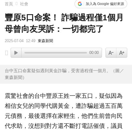
首頁
社會
加入為 Google 偏好來源
豐原5口命案！ 詐騙過程僅1個月
母曾向友哭訴：一切都完了
2025-07-04
12:49
東森新聞
00:00
台中五口命案疑似遇到黃金詐騙，受害過程僅一個月。（圖／
東森新聞）
震驚社會的台中豐原王姓一家五口，疑似因為
相信女兒的同學
代購
黃金
，遭
詐騙
超過五百萬
元債務，最後選擇在家
輕生
，他們生前曾向民
代求助，沒想到對方還不斷打電話催債，議員