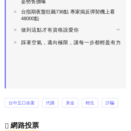
姿勢售價曝
台指期夜盤狂飆736點 專家揭反彈契機上看
48000點
做到這點才有資格說愛你
PR
踩著空氣，邁向極限，讓每一步都輕盈有力
PR
台中五口命案
代購
黃金
輕生
詐騙
網路投票