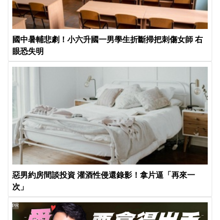
國中暑輔悲劇！小六升國一男學生折斷掃把刺傷女師 右
眼恐失明
惡男約房間談投資 灌酒性侵還錄影！拿片逼「再來一
次」
PR