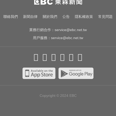
女性罹難
快訊／白海豚逼近！新竹縣尖石、
聯絡我們
新聞自律
關於我們
公告
隱私權政策
常見問題
五峰「8校停課」
業務行銷合作：
service@ebc.net.tw
用戶服務：
service@ebc.net.tw
Copyright © 2024
EBC