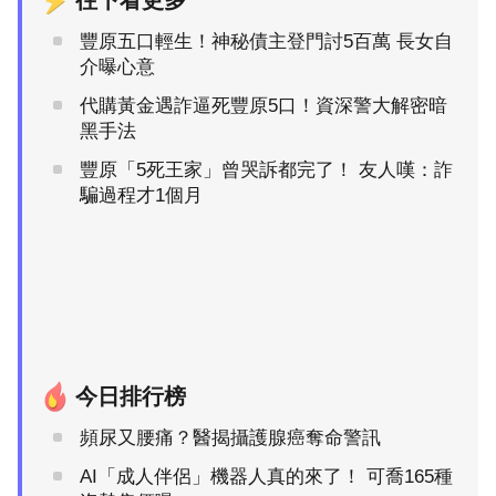
豐原五口輕生！神秘債主登門討5百萬 長女自
介曝心意
代購黃金遇詐逼死豐原5口！資深警大解密暗
黑手法
豐原「5死王家」曾哭訴都完了！ 友人嘆：詐
騙過程才1個月
今日排行榜
頻尿又腰痛？醫揭攝護腺癌奪命警訊
AI「成人伴侶」機器人真的來了！ 可喬165種