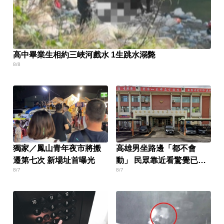
高中畢業生相約三峽河戲水 1生跳水溺斃
8/8
獨家／鳳山青年夜市將搬
高雄男坐路邊「都不會
遷第七次 新場址首曝光
動」 民眾靠近看驚覺已死
8/7
8/7
亡！