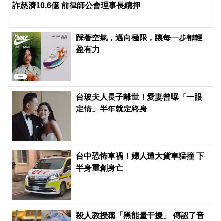
詐慈濟10.6億 前律師公會理事長續押
PR
踩著空氣，邁向極限，讓每一步都輕
盈有力
台玻夫人長子離世！愛妻曾曝「一眼
定情」半年就定終身
台中恐怖車禍！婦人遭大貨車猛撞 下
半身重創身亡
殺人教授稱「黑能量干擾」 傳認了音