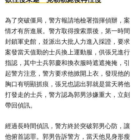
為了突破僵局，警方報請地檢署指揮偵辦，案
情才有所進展。警方取得搜索票後，第一時間
封鎖軍史館，並派出大批人力進入採證，要求
案發當天值勤的士兵換上運動服，供張兄進行
指認，其中士兵郭慶和換衣服時遮遮掩掩，引
起警方注意，警方要求他掀開上衣，發現他的
胸口有明顯抓痕，張兄也認出郭就是當天將他
打發走的士兵，警方認為郭男涉嫌重大，立刻
帶回偵訊。
經過長時間偵訊，警方終於突破郭男心防，讓
他俯首認罪。郭男告訴警方，當天他見身形瘦