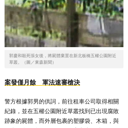
郭慶和殺死張女後，將屍體棄置在新北板橋五權公園附近
草叢。（圖／東森新聞）
案發僅月餘 軍法速審槍決
警方根據郭男的供詞，前往租車公司取得相關
紀錄，並在五權公園附近草叢找到已出現腐敗
跡象的屍體，而外層包裹的塑膠袋、木箱，與