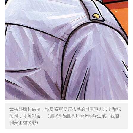
士兵郭慶和供稱，他是被軍史館收藏的日軍軍刀刀下冤魂
附身，才會犯案。（圖／AI繪圖Adobe Firefly生成，鏡週
刊美術組後製）