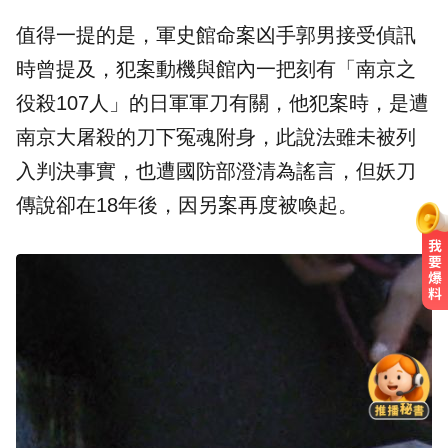
值得一提的是，軍史館命案凶手郭男接受偵訊
時曾提及，犯案動機與館內一把刻有「南京之
役殺107人」的日軍軍刀有關，他犯案時，是遭
南京大屠殺的刀下冤魂附身，此說法雖未被列
入判決事實，也遭國防部澄清為謠言，但妖刀
傳說卻在18年後，因另案再度被喚起。
白海豚來襲又有「颱風整備假」？
蔣：六日恐有豪雨
行動網路降速演練將登場 8/7透過災
防訊息預告
軍公教明年調薪4％！月退金傳升近