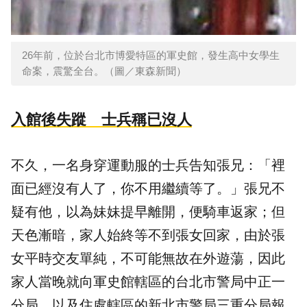
26年前，位於台北市博愛特區的軍史館，發生高中女學生
命案，震驚全台。（圖／東森新聞）
入館後失蹤 士兵稱已沒人
不久，一名身穿運動服的士兵告知張兄：「裡
面已經沒有人了，你不用繼續等了。」張兄不
疑有他，以為妹妹提早離開，便騎車返家；但
天色漸暗，家人始終等不到張女回家，由於張
女平時交友單純，不可能無故在外遊蕩，因此
家人當晚就向軍史館轄區的台北市警局中正一
分局，以及住處轄區的新北市警局三重分局報