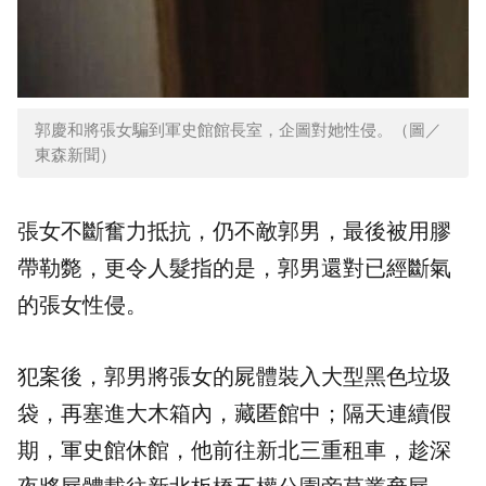
郭慶和將張女騙到軍史館館長室，企圖對她性侵。（圖／
東森新聞）
張女不斷奮力抵抗，仍不敵郭男，最後被用膠
帶勒斃，更令人髮指的是，郭男還對已經斷氣
的張女性侵。
犯案後，郭男將張女的屍體裝入大型黑色垃圾
袋，再塞進大木箱內，藏匿館中；隔天連續假
期，軍史館休館，他前往新北三重租車，趁深