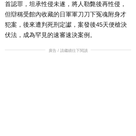
首認罪，坦承性侵未遂，將人勒斃後再性侵，
但辯稱受館內收藏的日軍軍刀刀下冤魂附身才
犯案，後來遭判死刑定讞，案發後45天便槍決
伏法，成為罕見的速審速決案例。
廣告 / 請繼續往下閱讀