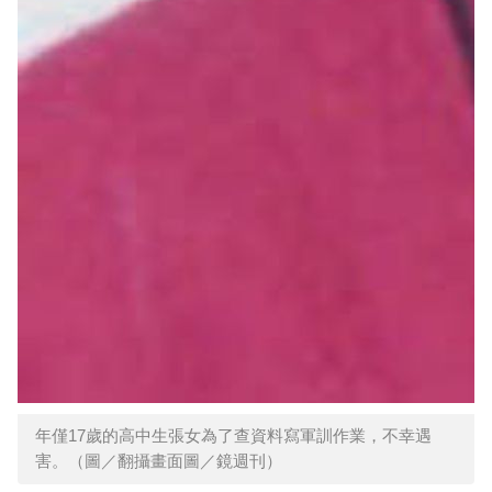
年僅17歲的高中生張女為了查資料寫軍訓作業，不幸遇
害。（圖／翻攝畫面圖／鏡週刊）