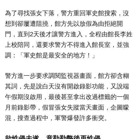
為了尋找張女下落，警方重回軍史館搜索，沒
想到卻屢遭阻撓，館方先以放假為由拒絕開
門，直到2天後才讓警方進入，全程由館長李姓
上校陪同，還要求警方不得進入館長室，並強
調：「軍史館是最安全的地方！」
警方進一步要求調閱監視器畫面，館方卻含糊
其詞，先是說白天沒有開啟錄影功能，又說端
午假期沒啟用，最後甚至拿出改過標籤的一個
月前錄影帶，假冒張女失蹤當天畫面，企圖矇
混，搜查過程中，軍警爆發許多衝突。
欲性侵未遂 竟勒
勒斃後再性侵