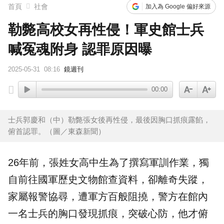
首頁
社會
加入為 Google 偏好來源
勒斃高校女再性侵！軍史館士兵
喊冤魂附身 認罪原因曝
2025-05-31
08:16
鏡週刊
00:00
士兵郭慶和（中）勒斃張女後再性侵，最後因胸口抓痕露餡，
俯首認罪。（圖／東森新聞）
26年前，張姓女高中生為了撰寫
軍訓
作業，獨
自前往
國軍
歷史文物館查資料，卻離奇
失蹤
，
家屬報警協尋，遭軍方百般阻撓，警方在館內
一名士兵的胸口發現抓痕，突破心防，他才俯