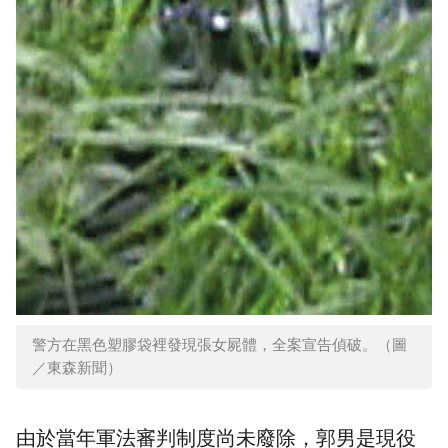
警方在黑色塑膠袋裡發現張女屍體，全案宣告偵破。（圖
／東森新聞）
由於當年軍法審判制度尚未廢除，郭男是現役