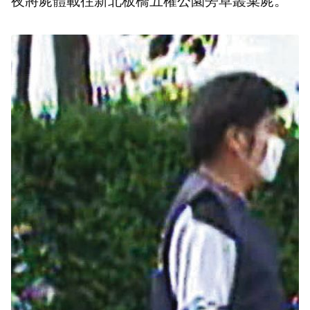
夜將屍體載往新北板橋五權公園旁草叢棄屍。