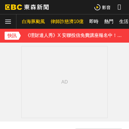
菲律賓外海規模5.8強震！首都馬尼拉震感明顯
白海豚颱風
律師詐慈濟10億
即時
熱門
《理財達人秀》X 安聯投信免費講座報名中！搶先卡位 2027
生活
埃及知名女星涉販毒！ 遭「判死刑」震撼社會
快訊
下載東森App，隨時掌握天下大小事！
喉嚨痛別輕忽！醫揭口咽癌4警訊 不菸不酒也可能中招