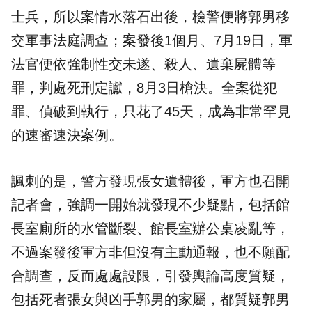
士兵，所以案情水落石出後，檢警便將郭男移
交軍事法庭調查；案發後1個月、7月19日，軍
法官便依強制性交未遂、殺人、遺棄屍體等
罪，判處死刑定讞，8月3日槍決。全案從犯
罪、偵破到執行，只花了45天，成為非常罕見
的速審速決案例。
諷刺的是，警方發現張女遺體後，軍方也召開
記者會，強調一開始就發現不少疑點，包括館
長室廁所的水管斷裂、館長室辦公桌凌亂等，
不過案發後軍方非但沒有主動通報，也不願配
合調查，反而處處設限，引發輿論高度質疑，
包括死者張女與凶手郭男的家屬，都質疑郭男