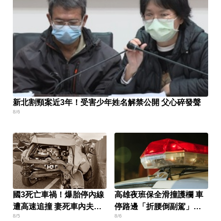
新北割頸案近3年！受害少年姓名解禁公開 父心碎發聲
8/6
國3死亡車禍！爆胎停內線
高雄夜班保全滑撞護欄 車
遭高速追撞 妻死車內夫送
停路邊「折腰倒副駕」
8/5
8/6
醫
亡！