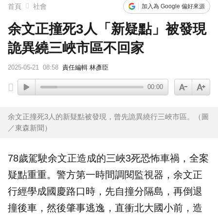
首頁
社會
加入為 Google 偏好來源
余文正撞死3人「新疑點」被發現
詭異繞三峽市區不回家
2025-05-21
08:58
責任編輯 林彥臣
00:00
余文正撞死3人的新疑點被發現，曾先詭異繞行三峽市區。（圖
／東森新聞）
78歲駕駛
余文正
造成的
三峽
3死恐怖車禍，全案
疑點
重重。警方第一時間調閱監視器，余文正
行經學成國慶路口時，先自撞分隔島，再倒退
撞後車，然後肇事逃逸，直衝北大國小前，造