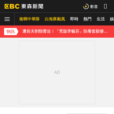
日傳奇女星辭世！兒子曝「最後時刻」：如沉睡般離開
衝啊中華隊
白海豚颱風
即時
熱門
生活
48歲男星直播突亮刀自殘！「全裸滿身血」警急破門 家屬發聲曝現況
娛
遭前夫割頸脅迫！「兇版李毓芬」陷養套殺慘賠2000萬 2度遇感情詐騙
快訊
下載東森App，隨時掌握天下大小事！
新北割頸案近3年！受害少年姓名解禁公開 父心碎發聲