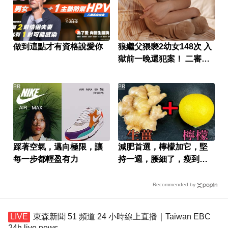
做到這點才有資格說愛你
狼繼父猥褻2幼女148次 入
獄前一晚還犯案！ 二審判
更輕原因曝
PR
PR
踩著空氣，邁向極限，讓
減肥首選，檸檬加它，堅
每一步都輕盈有力
持一週，腰細了，瘦到你
懷疑人生
Recommended by
東森新聞 51 頻道 24 小時線上直播｜Taiwan EBC
24h live news