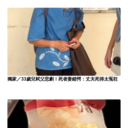
獨家／33歲兒弒父悲劇！死者妻錯愕：丈夫死得太冤枉
PR