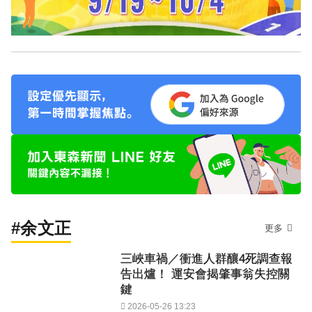
#余文正
更多
三峽車禍／衝進人群釀4死調查報
告出爐！ 運安會揭肇事翁失控關
鍵
2026-05-26 13:23