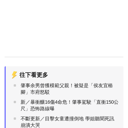
往下看更多
肇事余男曾獲模範父親！被疑是「侯友宜樁
腳」市府怒駁
新／暴衝釀16傷4命危！肇事駕駛「直衝150公
尺」恐怖路線曝
不斷更新／目擊女童遭撞倒地 學姐聽聞死訊
崩潰大哭