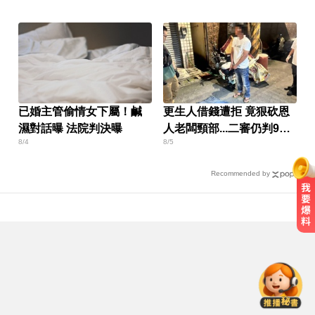
已婚主管偷情女下屬！鹹
更生人借錢遭拒 竟狠砍恩
濕對話曝 法院判決曝
人老闆頸部...二審仍判9年
8/4
8/5
半
Recommended by
醫起看／20歲男私密處驚見「白刺
顆粒」醫揭真相
泰女公務員精緻妝容爆紅 怒嗆網
友：憑什麼不能畫