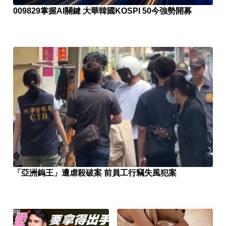
009829掌握AI關鍵 大華韓國KOSPI 50今強勢開募
「亞洲鎢王」遭虐殺破案 前員工行竊失風犯案
PR