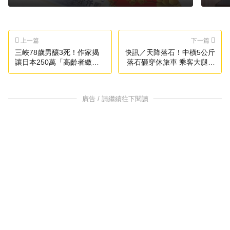
上一篇
下一篇
三峽78歲男釀3死！作家揭
快訊／天降落石！中橫5公斤
讓日本250萬「高齡者繳
落石砸穿休旅車 乘客大腿受
照」關鍵
傷
廣告 / 請繼續往下閱讀