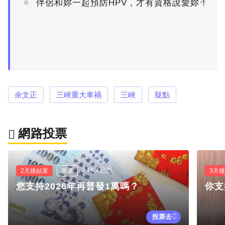
伴侶和妳一起預防HPV，才有資格說愛妳！
PR
余文正
三峽重大車禍
三峽
疑點
網路投票
2.7K人已投
2天後結束
單選
3天
您支持2026年再普發1萬嗎？
你支
投票去