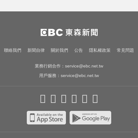
環法女子自行車賽爆「胸罩作
弊」！官方急出手
醫起看／20歲男私密處驚見「白刺
顆粒」醫揭真相
泰女公務員精緻妝容爆紅 怒嗆網
聯絡我們
新聞自律
關於我們
公告
隱私權政策
常見問題
友：憑什麼不能畫
業務行銷合作：
service@ebc.net.tw
用戶服務：
service@ebc.net.tw