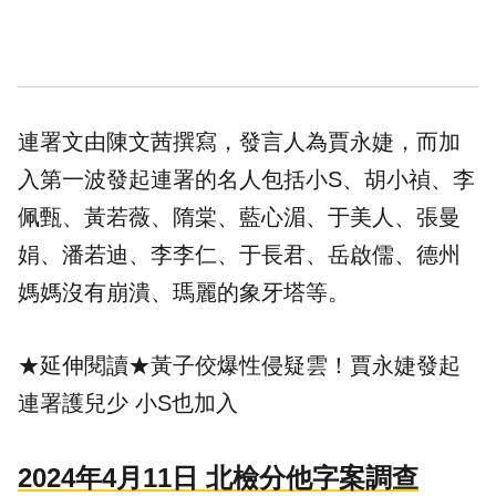
連署文由陳文茜撰寫，發言人為賈永婕，而加
入第一波發起連署的名人包括小S、胡小禎、李
佩甄、黃若薇、隋棠、藍心湄、于美人、張曼
娟、潘若迪、李李仁、于長君、岳啟儒、德州
媽媽沒有崩潰、瑪麗的象牙塔等。
★延伸閱讀★
黃子佼爆性侵疑雲！賈永婕發起
連署護兒少 小S也加入
2024年4月11日 北檢分他字案調查