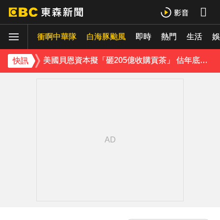
曾號召反女權集會！36歲網紅陳屍住處 死因待查
衝啊中華隊
下載東森App，隨時掌握天下大小事！
白海豚颱風
即時
熱門
生活
娛
美國貝恩資本擬「砸205億收購貢茶」 估年底完成
快訊