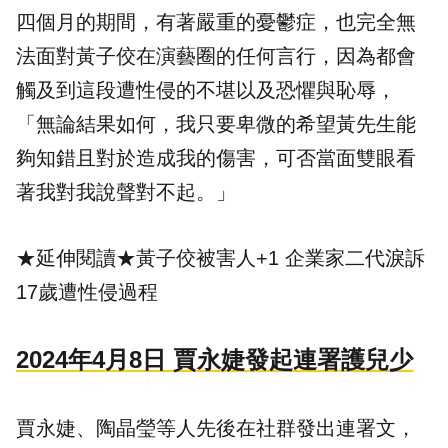
四個月的期間，有著嚴重的憂鬱症，也完全無
法面對黃子佼在演藝圈的任何言行，因為都會
觸及到這段遭性侵的不堪以及恐懼與恥辱，
「無論結果如何，我只要卑微的希望黃先生能
夠知錯且對於造成我的傷害，可否當面雙眼看
著我對我說聲對不起。」
★延伸閱讀★
黃子佼被害人+1 企業家二代淚訴
17歲遭性侵過程
2024年4月8日 賈永婕發起連署護兒少
賈永婕、陶晶瑩等人先後在社群發出連署文，