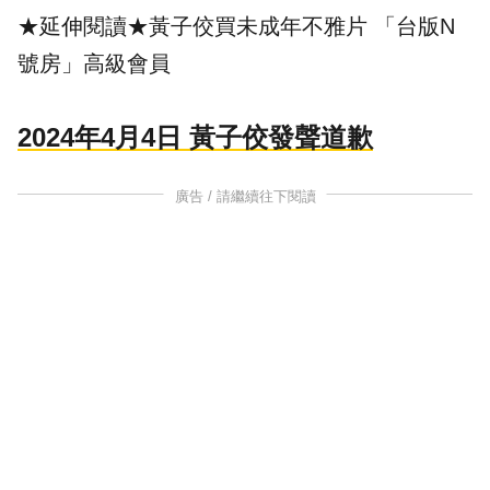
★延伸閱讀★
黃子佼買未成年不雅片 「台版N
號房」高級會員
2024年4月4日 黃子佼發聲道歉
廣告 / 請繼續往下閱讀