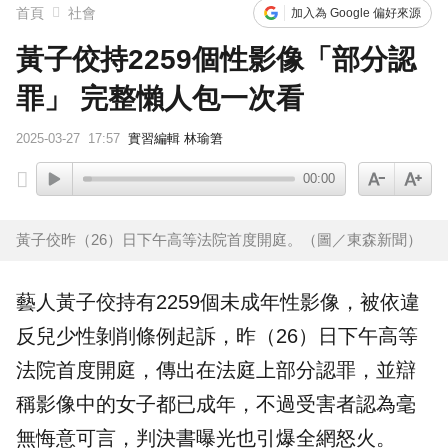
首頁
社會
加入為 Google 偏好來源
黃子佼持2259個性影像「部分認
罪」 完整懶人包一次看
2025-03-27
17:57
實習編輯 林瑜䇹
00:00
黃子佼昨（26）日下午高等法院首度開庭。（圖／東森新聞）
藝人
黃子佼
持有2259個未成年性影像，被依違
反兒少性剝削條例起訴，昨（26）日下午高等
法院首度開庭，傳出在法庭上部分
認罪
，並辯
稱影像中的女子都已成年，不過受害者認為毫
無悔意可言，判決書曝光也引爆全網怒火。