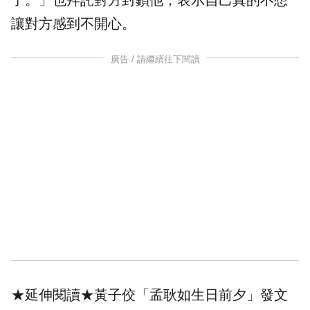
了。」也拜託對方封鎖他，表示自己真的不想
讓對方感到不開心。
廣告 / 請繼續往下閱讀
★延伸閱讀★
黃子佼「孟耿如生日前夕」發文