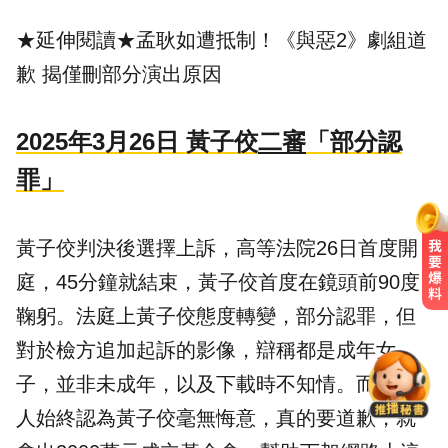
★延伸閱讀★
孟耿如遭抵制！《與惡2》劇組道
歉 揭僅刪部分演出原因
2025年3月26日 黃子佼
二審
「部分認
罪」
黃子佼判決後選擇上訴，高等法院26日首度開
庭，45分鐘就結束，黃子佼首度在鏡頭前90度
不捨女兒遭侵犯！美國老爸設局釣
鞠躬。法庭上黃子佼態度轉變，部分認罪，但
出惡狼 連轟2槍復仇
對於檢方追加起訴的影像，辯稱都是成年女
南韓熱浪19死！ 總統李在明宣布：
子，並非未成年，以及下載時不知情。而被害
列國家災難
人始終認為黃子佼毫無悔意，真的要道歉，就
環法女子自行車賽爆「胸罩作