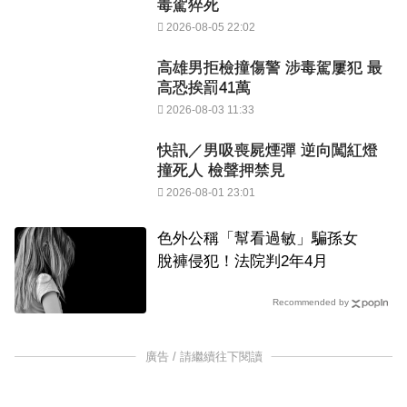
毒駕猝死
2026-08-05 22:02
高雄男拒檢撞傷警 涉毒駕屢犯 最
高恐挨罰41萬
2026-08-03 11:33
快訊／男吸喪屍煙彈 逆向闖紅燈
撞死人 檢聲押禁見
2026-08-01 23:01
色外公稱「幫看過敏」騙孫女
脫褲侵犯！法院判2年4月
Recommended by
廣告 / 請繼續往下閱讀