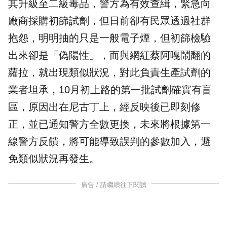
其升級至二級毒品，警方為有效查緝，緊急向
廠商採購初篩試劑，但日前卻有民眾透過社群
抱怨，明明抽的只是一般
電子煙
，但初篩檢驗
出來卻是「偽陽性」，而與網紅蔡阿嘎鬧翻的
蘿拉，就出現類似狀況，對此負責生產試劑的
業者坦承，10月初上路的第一批試劑確實有盲
區，原因出在
尼古丁
上，經反映後已即刻修
正，並已通知警方全數更換，未來將根據第一
線警方反饋，將可能導致誤判的參數加入，避
免類似狀況再發生。
廣告 / 請繼續往下閱讀