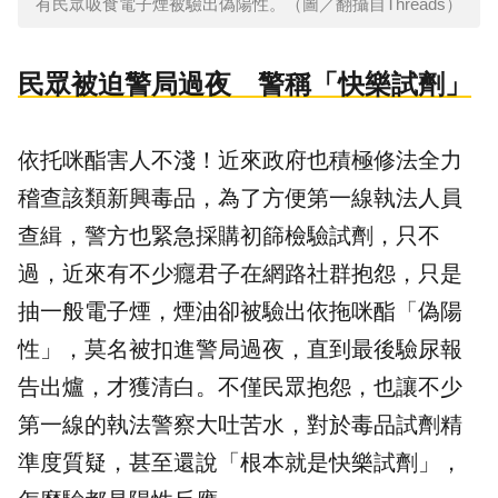
有民眾吸食電子煙被驗出偽陽性。（圖／翻攝自Threads）
民眾被迫警局過夜 警稱「快樂試劑」
依托咪酯
害人不淺！近來政府也積極修法全力
稽查該類新興毒品，為了方便第一線執法人員
查緝，警方也緊急採購初篩
檢驗試劑
，只不
過，近來有不少癮君子在網路社群抱怨，只是
抽一般電子煙，煙油卻被驗出依拖咪酯「偽陽
性」，莫名被扣進警局過夜，直到最後驗尿報
告出爐，才獲清白。不僅民眾抱怨，也讓不少
第一線的執法警察大吐苦水，對於毒品試劑精
準度質疑，甚至還說「根本就是快樂試劑」，