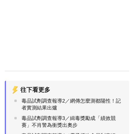
往下看更多
毒品試劑調查報導2／網傳怎麼測都陽性！記
者實測結果出爐
毒品試劑調查報導3／緝毒獎勵成「績效競
賽」不肖警為衝獎出奧步