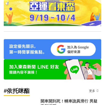
#依托咪酯
更多
開車開到死！轎車詭異滑行 男疑