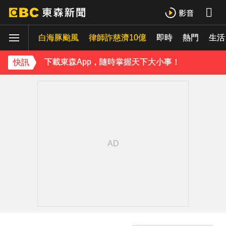
《理財達人秀》X 安聯投信免費講座報名中！搶先卡位 2027
70歲鋼吉他大師湯米德塔莫驟逝 妻淚喊：永遠是我一生摯愛
白海豚颱風
律師詐慈濟10億
即時
熱門
生活
下載東森App，隨時掌握天下大小事！
快訊
破解無數養生迷思！林慶順教授「4月意外離世」女兒悲痛證實