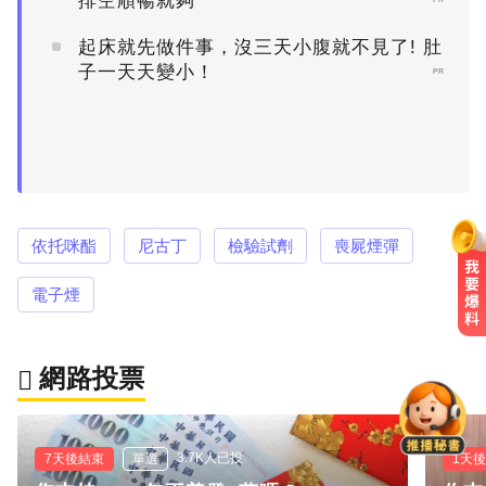
排空順暢就夠
起床就先做件事，沒三天小腹就不見了! 肚
子一天天變小！
PR
依托咪酯
尼古丁
檢驗試劑
喪屍煙彈
電子煙
TPBL／林庭謙重磅加盟戰神！鐵粉
追3000特報喊：不加班了
網路投票
白海豚進逼沖繩鹿兒島 強風豪雨26
萬人撤離
3.7K人已投
7天後結束
單選
1天
「白海豚」逼近！最新暴風圈侵襲