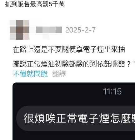
抓到販售最高罰5千萬