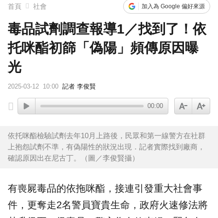
首頁
社會
加入為 Google 偏好來源
毒品試劑調查報導1／找到了！依
托咪酯初篩「偽陽」頻傳原因曝
光
2025-03-12
10:00
記者 李俊賢
00:00
依托咪酯檢驗試劑去年10月上路後，民眾和第一線警方在社群
上抱怨試劑不準，有偽陽性的狀況出現．記者實際找到廠商，
確認原因出在尼古丁。（圖／李俊賢攝）
有喪屍毒品的依拖咪酯，接連引發重大社會事
件，更奪走2名警員寶貴生命，政府火速修法將