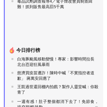
毒品試劑調查報導4／電子煙改會員制查緝
難！抓到販售最高罰5千萬
今日排行榜
白海豚颱風移動變慢！專家：影響時間拉長
北台恐迎狂風暴雨
慈濟買疫苗遭詐！陳時中喊「不實指控者道
歉」 蔣萬安回應了
王凱過世還回棚內拍戲？製作人靈堂喊：你殺
青了
一週有感！肚子整個都消下去了！免節食，
PR