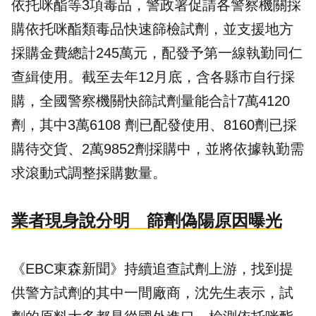
依托咪酯等3項毒品，警政署促請各警察機關採
購依托咪酯類毒品快速篩檢試劑，並支援地方
採購金費總計245萬元，配發予第一線執勤同仁
查緝使用。截至去年12月底，含各縣市自行採
購，全國警察機關快篩試劑量能合計7萬4120
劑，其中3萬6108 劑已配發使用、8160劑已採
購待交貨、2萬9852劑採購中，並將依據執勤需
求滾動式調整採購數量。
業者現身說分明 篩劑偽陽原因曝光
《EBC東森新聞》持續追查試劑上游，找到提
供警方試劑的其中一間廠商，沈先生表示，試