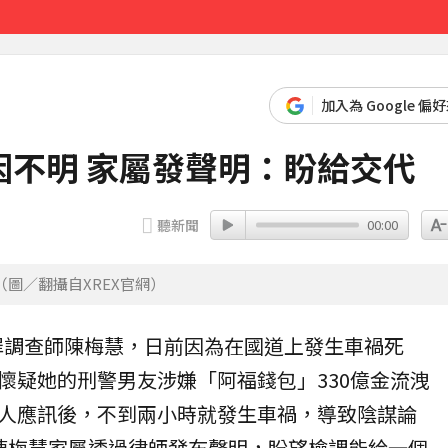
達59％
28分鐘前
加入為 Google 偏
因不明 家屬發聲明：盼給交代
聽新聞
00:00
圖／翻攝自XREX官網）
罪調查師
陳梅慧
，日前因為在
國道
上發生
車禍
死
懷疑她的刑警男友涉嫌「阿福錢包」330億金流
洩
人應訊後，不到兩小時就發生車禍，導致陰謀論
陳梅慧家屬透過律師發布聲明，盼望檢調能給一個