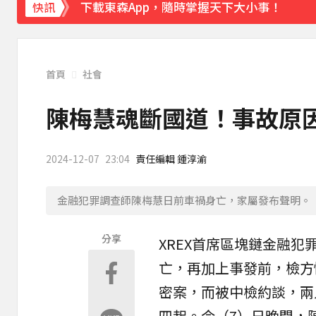
下載東森App，隨時掌握天下大小事！
快訊
「白海豚」逼近！最新暴風圈侵襲率曝 一縣市
首頁
社會
陳梅慧魂斷國道！事故原
2024-12-07
23:04
責任編輯 鍾淳渝
金融犯罪調查師陳梅慧日前車禍身亡，家屬發布聲明。（
分享
XREX首席區塊鏈
金融
犯
亡，再加上事發前，檢方
密案
，而被中檢約談，兩
四起。今（7）日晚間，