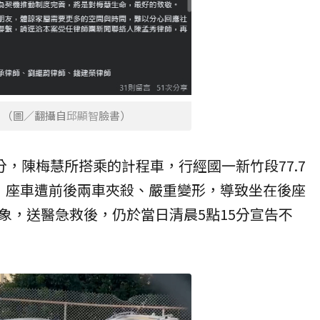
。（圖／翻攝自
邱顯智
臉書）
分，陳梅慧所搭乘的計程車，行經國一新竹段77.7
，座車遭前後兩車夾殺、嚴重變形，導致坐在後座
象，送醫急救後，仍於當日清晨5點15分宣告不