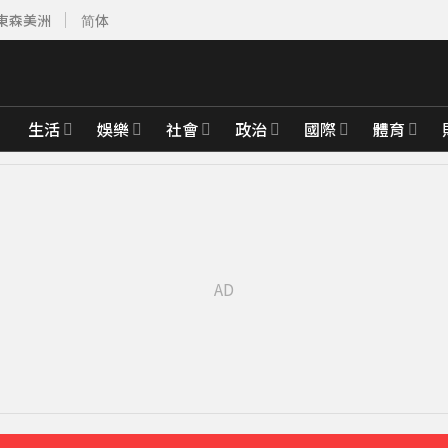
東森美洲
简体
生活
娛樂
社會
政治
國際
體育
達59％
28分鐘前
「打斷成兩截」
41分鐘前
先卡位 2027