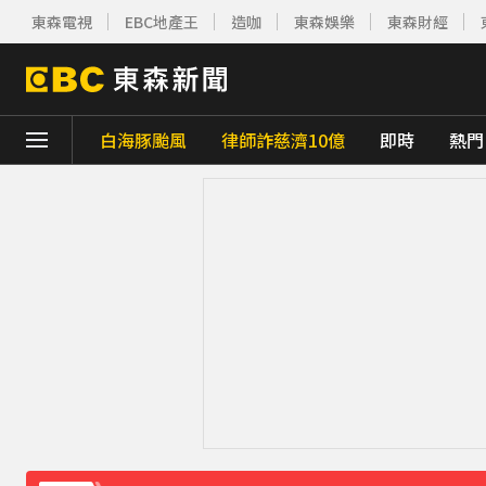
東森電視
EBC地產王
造咖
東森娛樂
東森財經
白海豚颱風
律師詐慈濟10億
即時
熱門
下載東森App，隨時掌握天下大小事！
「白海豚」逼近！最新暴風圈侵襲率曝 一縣市
疑不堪碎念！桃園老翁殺85歲妻 金屬拐杖
《理財達人秀》X 安聯投信免費講座報名中！搶