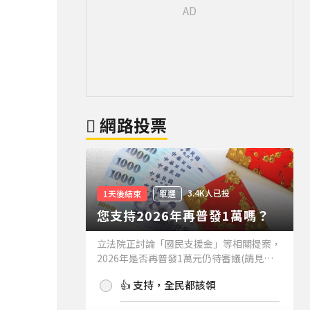
網路投票
3.4K人已投
1天後結束
單選
您支持2026年再普發1萬嗎？
立法院正討論「國民支援金」等相關提案，
2026年是否再普發1萬元仍待審議(請見下
方新聞)。如果2026年再普發1萬元，你支
👍 支持，全民都該領
持嗎？