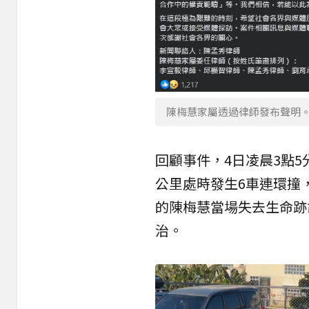
陳梅慧家屬透過律師發布聲明
回顧事件，4日凌晨3點5
公里處時發生6車連環撞
的陳梅慧當場失去生命跡
治。