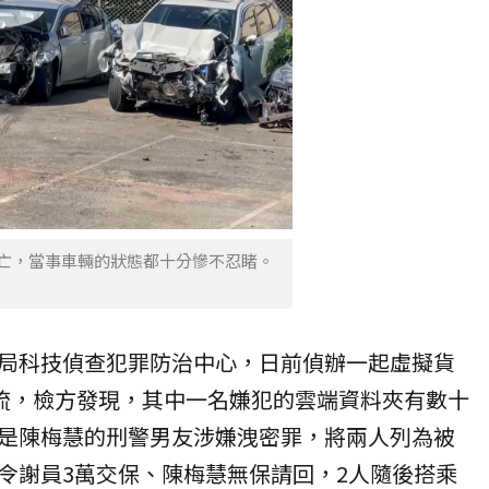
死亡，當事車輛的狀態都十分慘不忍睹。
局科技偵查犯罪防治中心，日前偵辦一起虛擬貨
金流，檢方發現，其中一名嫌犯的雲端資料夾有數十
是陳梅慧的刑警男友涉嫌洩密罪，將兩人列為被
令謝員3萬交保、陳梅慧無保請回，2人隨後搭乘