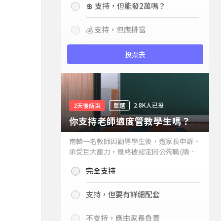
💲 支持，但能發2萬嗎？
💰 支持，但應排富
投票去
2.8K人已投
2天後結束
單選
你支持老師適度管教學生嗎？
南韓一名教師因勸導學生後，遭家長申訴、
承受巨大壓力，最終被認定因公殉職(請見
下列新聞)，引發外界關注教師教權。請問
完全支持
你支持老師適度管教學生嗎？
支持，但要有詳細配套
不支持，應由家長負責