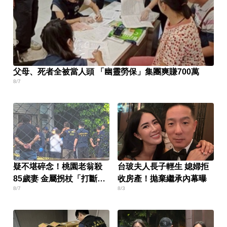
父母、死者全被當人頭 「幽靈勞保」集團爽賺700萬
8/7
疑不堪碎念！桃園老翁殺
台玻夫人長子輕生 媳婦拒
85歲妻 金屬拐杖「打斷成
收房產！拋棄繼承內幕曝
8/7
8/3
兩截」