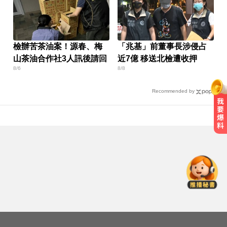
檢辦苦茶油案！源春、梅
「兆基」前董事長涉侵占
山茶油合作社3人訊後請回
近7億 移送北檢遭收押
8/6
8/8
Recommended by
白海豚最新暴風侵襲率出爐 2地飆
破5成
愛玩車／無聲超跑失寵 瑪莎拉蒂將
回歸V8手排
王凱過世還回棚內拍戲？製作人靈
堂喊：你殺青了