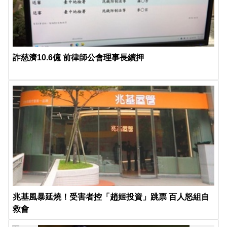
詐慈濟10.6億 前律師公會理事長續押
兆基風暴延燒！受害者控「趙姬投資」跳票 百人怒組自
救會