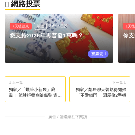
網路投票
3.6K人已投
7天後結束
單選
1天
您支持2026年再普發1萬嗎？
你支
投票去
上一篇
下一篇
獨家／「蠟筆小新袋」藏
獨家／鄰居聊天裝熟得知婦
毒！ 駕駛拒盤查險傷警 遭拔
「不愛鎖門」 闖屋偷2手機
槍逮
廣告 / 請繼續往下閱讀