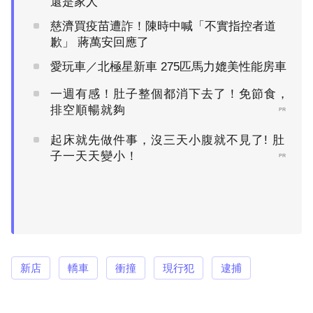
還是家人
慈濟買疫苗遭詐！陳時中喊「不實指控者道
歉」 蔣萬安回應了
愛玩車／北極星新車 275匹馬力媲美性能房車
一週有感！肚子整個都消下去了！免節食，
排空順暢就夠
PR
起床就先做件事，沒三天小腹就不見了! 肚
子一天天變小！
PR
新店
轎車
衝撞
現行犯
逮捕