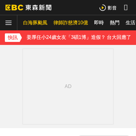
《理財達人秀》X 安聯投信免費講座報名中！搶先卡位 2027
白海豚颱風
律師詐慈濟10億
即時
熱門
生活
70歲鋼吉他大師湯米德塔莫驟逝 妻淚喊：永遠是我一生摯愛
姜厚任小24歲女友「3碩1博」造假？ 台大回應了
快訊
下載東森App，隨時掌握天下大小事！
熊本強震！台灣送帳篷成搶手物資 日網讚：比政府還快