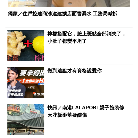
獨家／住戶控建商涉違建擴店面害漏水 工務局喊拆
PR
檸檬搭配它，臉上斑點全部消失了，
小肚子都變平坦了
PR
做到這點才有資格說愛你
快訊／南港LALAPORT親子館裝修
天花板砸落疑釀傷