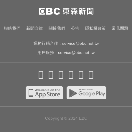
白海豚最新暴風侵襲率出爐 2地飆
破5成
愛玩車／無聲超跑失寵 瑪莎拉蒂將
聯絡我們
新聞自律
關於我們
公告
隱私權政策
常見問題
回歸V8手排
業務行銷合作：
service@ebc.net.tw
用戶服務：
service@ebc.net.tw
Copyright © 2024
EBC