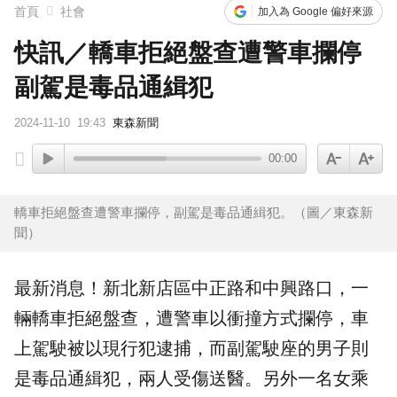
首頁
社會
加入為 Google 偏好來源
快訊／轎車拒絕盤查遭警車攔停
副駕是毒品通緝犯
2024-11-10
19:43
東森新聞
00:00
轎車拒絕盤查遭警車攔停，副駕是毒品通緝犯。（圖／東森新
聞）
最新消息！新北
新店
區中正路和中興路口，一
輛
轎車
拒絕盤查，遭警車以
衝撞
方式攔停，車
上駕駛被以
現行犯
逮捕
，而副駕駛座的男子則
是毒品通緝犯，兩人受傷送醫。另外一名女乘