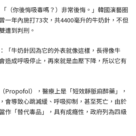
仁：「（你後悔吸毒嗎？）非常後悔。」韓國演藝圈
一年內施打73次，共4400毫升的牛奶針，不但
雙遭到判刑。
：「牛奶針因為它的外表就像這樣，長得像牛
會造成呼吸停止，再來就是血壓下降，所以它有
Propofol），醫療上是「短效靜脈麻醉藥」，
，會導致心跳減緩、呼吸抑制，甚至死亡，由於
當作「替代
毒品
」，具有成癮性，政府列為四級
。