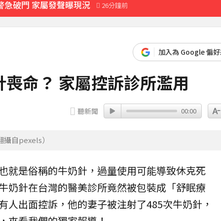
警急破門 家屬發聲曝現況
26分鐘前
2000萬 2度遇感情詐騙
拍新企劃」二伯IG也更新
加入為 Google 偏
喪命？ 家屬控訴診所濫用
父心碎發聲
10分鐘前
聽新聞
00:00
自pexels）
也就是俗稱的
牛奶針
，過量使用可能導致休克死
牛奶針在台灣的
醫美
診所竟然被包裝成「
舒眠療
有人出面控訴，他的妻子被注射了485次牛奶針，
，來看我們的獨家報導！