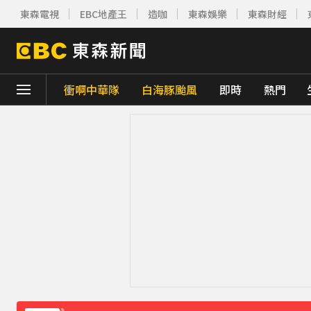
東森電視
EBC地產王
造咖
東森娛樂
東森財經
衝啊中華隊
白海豚颱風
即時
熱門
下載東森App，隨時掌握天下大小事！
新北割頸案近3年！受害少年姓名解禁公開 
今年首例本土傷寒！中部7旬婦發燒腹瀉 無
《理財達人秀》X 安聯投信免費講座報名中！搶