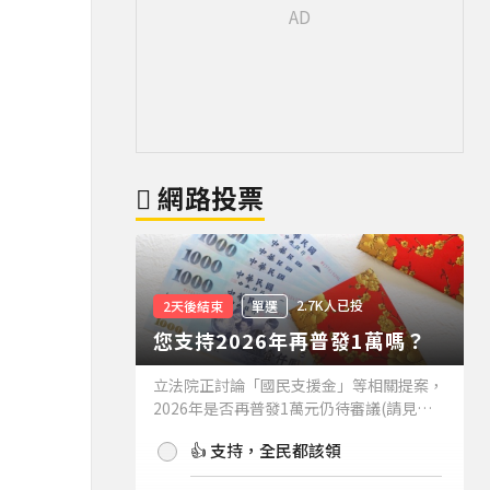
網路投票
2.7K人已投
2天後結束
單選
您支持2026年再普發1萬嗎？
立法院正討論「國民支援金」等相關提案，
2026年是否再普發1萬元仍待審議(請見下
方新聞)。如果2026年再普發1萬元，你支
👍 支持，全民都該領
持嗎？