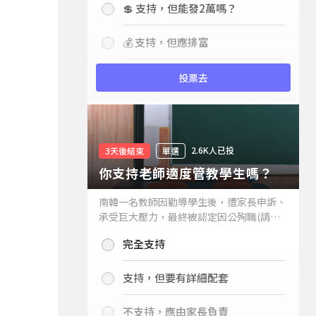
💲 支持，但能發2萬嗎？
💰 支持，但應排富
投票去
2.6K人已投
3天後結束
單選
你支持老師適度管教學生嗎？
南韓一名教師因勸導學生後，遭家長申訴、
承受巨大壓力，最終被認定因公殉職(請見
下列新聞)，引發外界關注教師教權。請問
完全支持
你支持老師適度管教學生嗎？
支持，但要有詳細配套
不支持，應由家長負責