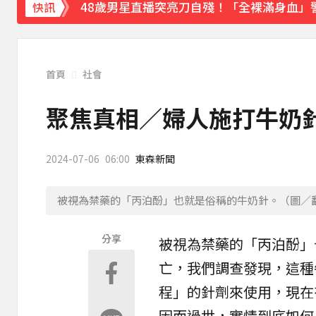
48歲男星直播突亮刀自殘！「全裸滿身血」
快訊
遭前夫割頸脅迫！「兇版李毓芬」陷養套殺慘賠
停更1個月全面復工！蔡阿嘎甩抄襲爭議「開
首頁
社會
下載東森App，隨時掌握天下大小事！
聚焦真相／婦人施打牛奶針
新北割頸案近3年！受害少年姓名解禁公開 
2024-07-06
06:00
東森新聞
被視為禁藥的「丙泊酚」也就是俗稱的牛奶針。（圖／翻攝
分享
被視為禁藥的「
丙泊酚
」
亡，我們調查發現，這種
程
」的針劑來使用，現在
因而過世，實情到底如何