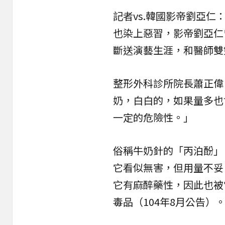
記者vs.韓國影帝劉亞
也染上惡習，影帝劉亞仁曾
斷送演藝生涯，和醫師雙
整形外科診所院長蕭正偉
奶，白白的，如果量多也
一定的危險性。」
俗稱牛奶針的「丙泊酚」（
它看似無害，但用量不妥
它有麻醉藥性，因此也被
毒品（104年8月公告）