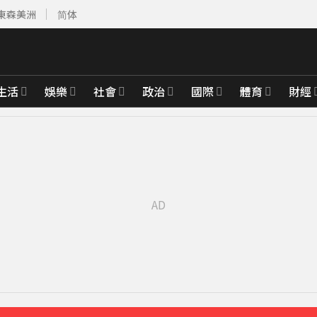
東森美洲
简体
生活
娛樂
社會
政治
國際
體育
財經
父心碎發聲
10分鐘前
國內外旅遊史
26分鐘前
先卡位 2027