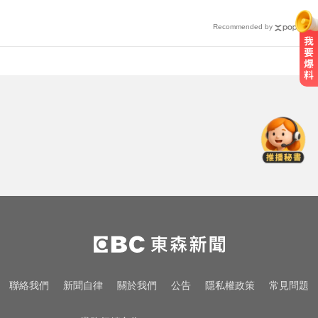
Recommended by
醫起看／他隱眼「連戴一週」差點
失明 醫揭防護指南
奧運、世界盃「性招待裁判」 南韓
足協報公帳被抓包
白海豚颱風強襲日本！奄美逾3萬戶
停電 沖繩5人受傷
醫起看／他隱眼「連戴一週」差點
失明 醫揭防護指南
奧運、世界盃「性招待裁判」 南韓
聯絡我們
新聞自律
關於我們
公告
隱私權政策
常見問題
足協報公帳被抓包