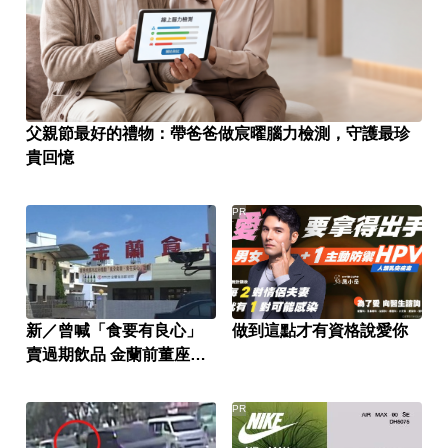
父親節最好的禮物：帶爸爸做宸曜腦力檢測，守護最珍
貴回憶
PR
新／曾喊「食要有良心」
做到這點才有資格說愛你
賣過期飲品 金蘭前董座遭
求重刑
PR