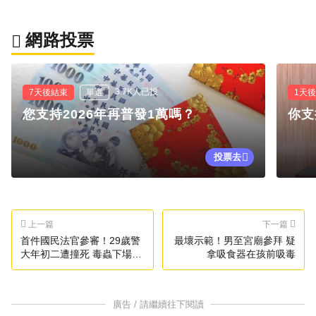
網路投票
3.7K人已投
7天後結束
單選
1天
您支持2026年再普發1萬嗎？
你支
投票去
上一篇
下一篇
首件國民法官參審！29歲警
最壞示範！男至宮廟參拜 疑
大年初二遭撞死 毒蟲下場曝
拿吸食器在孩前吸毒
光
廣告 / 請繼續往下閱讀