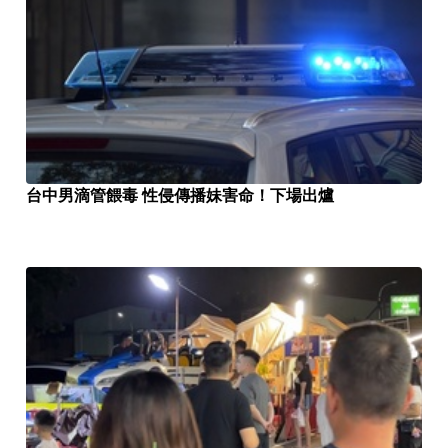
台中男滴管餵毒 性侵傳播妹害命！下場出爐