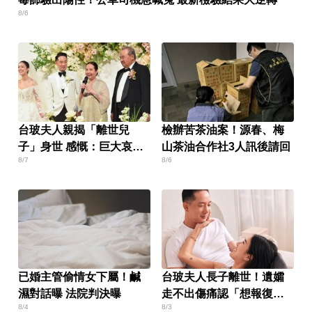
8/6
台玻夫人親揭「離世兒
檢辦苦茶油案！源春、梅
子」身世 感慨：巨大哀傷
山茶油合作社3人訊後請回
8/7
8/6
足不出戶
已婚主管偷情女下屬！鹹
台玻夫人長子離世！遺孀
濕對話曝 法院判決曝
走不出傷痛認「想報復」
8/4
8/3
心聲曝