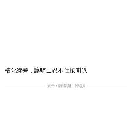
槽化線
旁，讓騎士忍不住
按喇叭
廣告 / 請繼續往下閱讀