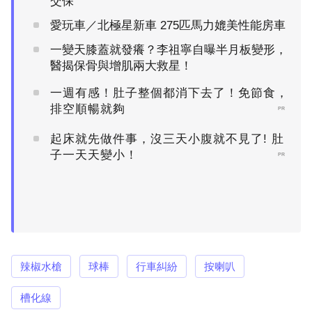
交保
愛玩車／北極星新車 275匹馬力媲美性能房車
一變天膝蓋就發癢？李祖寧自曝半月板變形，
醫揭保骨與增肌兩大救星！
一週有感！肚子整個都消下去了！免節食，
排空順暢就夠
PR
起床就先做件事，沒三天小腹就不見了! 肚
子一天天變小！
PR
辣椒水槍
球棒
行車糾紛
按喇叭
槽化線