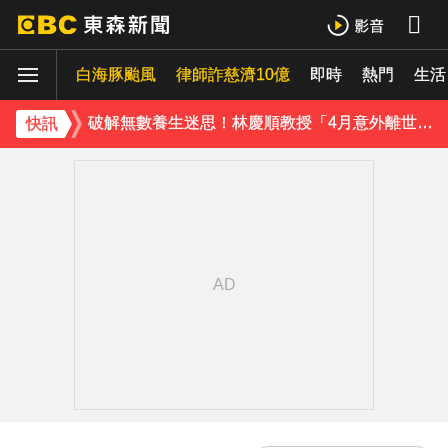
MLB／22億終結者遭再見轟！朗希6局好投問天 道奇吞7連敗
白海豚颱風
白海豚暴風圈到家門口了！今晚起豪雨狂炸
律師詐慈濟10億
即時
熱門
生活
破解無數養生迷思！林慶順教授「4月意外離世」女兒悲痛證實
快訊
《理財達人秀》X 安聯投信免費講座報名中！搶先卡位 2027
下載東森App，隨時掌握天下大小事！
最痛父親節！媳婦慘死公公刀下 父夜赴殯儀館聊天