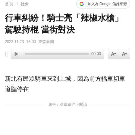
首頁
社會
加入為 Google 偏好來源
行車糾紛！騎士亮「辣椒水槍」
駕駛持棍 當街對決
2023-11-23
16:00
東森新聞
00:00
新北有民眾騎車來到土城，因為前方轎車切車
道臨停在
廣告 / 請繼續往下閱讀