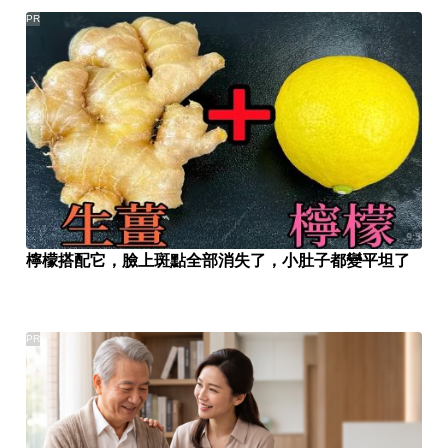
PR
檸檬搭配它，臉上斑點全部消失了，小肚子都變平坦了
PR