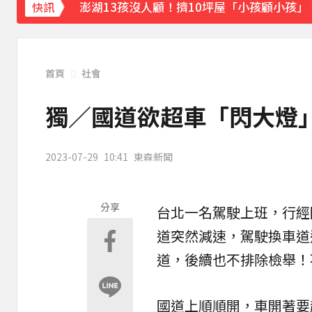
快訊
白海豚逼近！9縣市風雨達停班課標準「1縣
《理財達人秀》X 安聯投信免費講座報名中！搶
首頁
社會
下載東森App，隨時掌握天下大小事！
獨／國道欲超車「閃大燈
台指期夜盤狂飆736點 專家揭反彈契機上看48
2023-07-29
10:41
東森新聞
分享
台北一名
駕駛
上班，行經
道突然減速，駕駛換車道
道，後續也不排除檢舉！
國道上順順開，車開著要