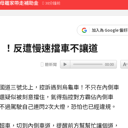
市宣布了」
52分鐘前
先卡位 2027
加入為 Google 偏
」！反遭慢速擋車不讓道
000點
10分鐘前
聽新聞
00:00
國道
三號北上，控訴遇到烏龜車！不只在內側車
還疑似被刻意擋住，氣得指控對方霸佔內側車
不過駕駛自己連閃2次
大燈
，恐怕也已經違規。
超車，切到內側車道，提醒前方幫幫忙讓個道，