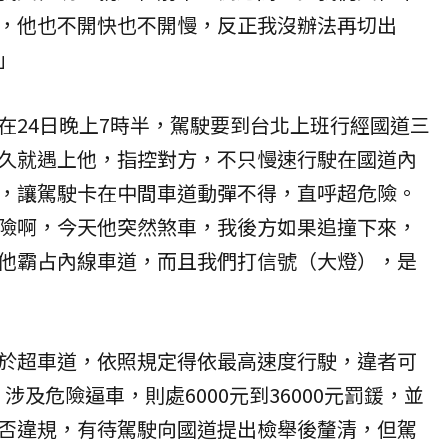
，他也不開快也不開慢，反正我沒辦法再切出
」
在24日晚上7時半，駕駛要到台北上班行經國道三
久就遇上他，指控對方，不只慢速行駛在國道內
，讓駕駛卡在中間車道動彈不得，直呼超危險。
險啊，今天他突然煞車，我後方如果追撞下來，
他霸占內線車道，而且我們打信號（大燈），是
於超車道，依照規定得依最高速度行駛，違者可
鍰，涉及危險逼車，則處6000元到36000元罰鍰，並
否違規，有待駕駛向國道提出檢舉後釐清，但駕