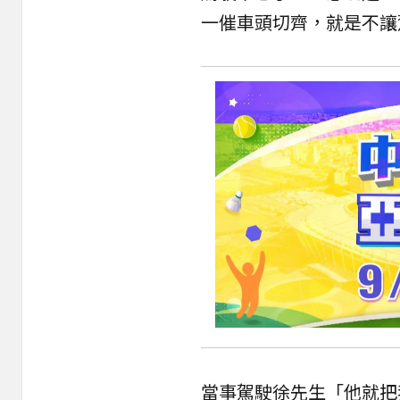
一催車頭切齊，就是不讓
當事駕駛徐先生「他就把