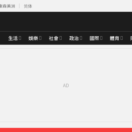
東森美洲
简体
生活
娛樂
社會
政治
國際
體育
000點
10分鐘前
「霸王頭」
28分鐘前
公斤重物
32分鐘前
 母離家帶走補助金
38分鐘前