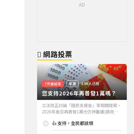
網路投票
3.9K人已投
7天後結束
單選
您支持2026年再普發1萬嗎？
立法院正討論「國民支援金」等相關提案，
2026年是否再普發1萬元仍待審議(請見下
方新聞)。如果2026年再普發1萬元，你支
👍 支持，全民都該領
持嗎？