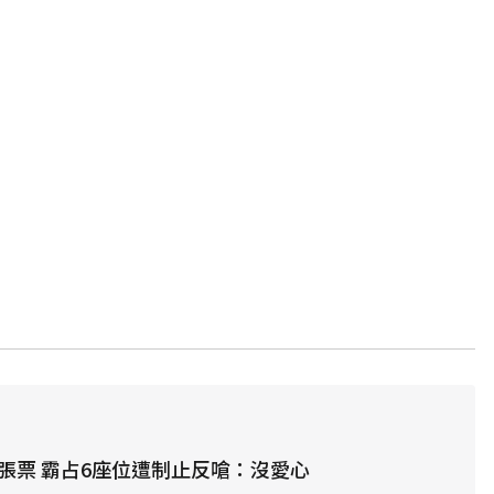
1張票 霸占6座位遭制止反嗆：沒愛心