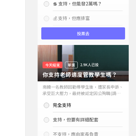
💲 支持，但能發2萬嗎？
💰 支持，但應排富
投票去
2.9K人已投
今天結束
單選
你支持老師適度管教學生嗎？
南韓一名教師因勸導學生後，遭家長申訴、
承受巨大壓力，最終被認定因公殉職(請見
下列新聞)，引發外界關注教師教權。請問
完全支持
你支持老師適度管教學生嗎？
支持，但要有詳細配套
不支持，應由家長負責