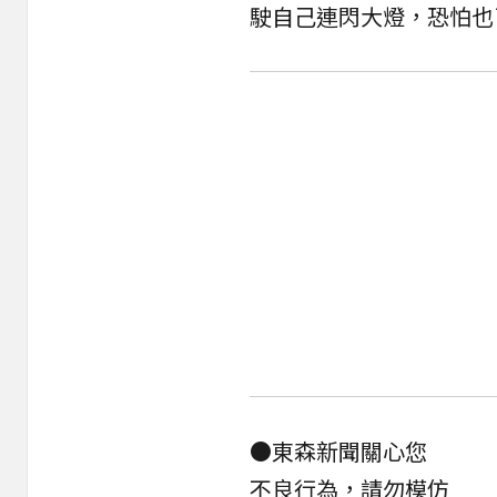
駛自己連閃大燈，恐怕也
●東森新聞關心您
不良行為，請勿模仿