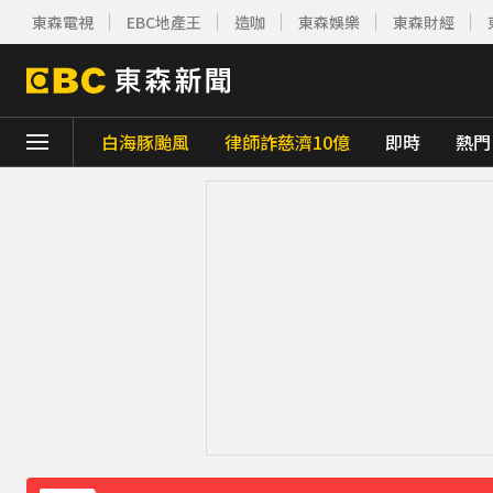
東森電視
EBC地產王
造咖
東森娛樂
東森財經
白海豚颱風
律師詐慈濟10億
即時
熱門
下載東森App，隨時掌握天下大小事！
台指期夜盤狂飆736點 專家揭反彈契機上看48
獨家／女拒付4百洗頭費！ 髮廊老闆怒：洗
才準備出家！昔泰國男團成員溺斃 背包藏20
澎湖13孩沒人顧！擠10坪屋「小孩顧小孩」