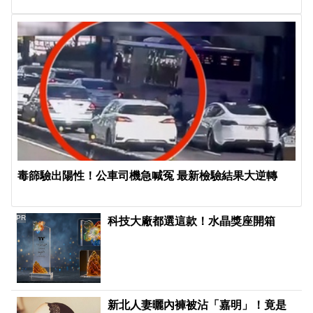
毒篩驗出陽性！公車司機急喊冤 最新檢驗結果大逆轉
PR
科技大廠都選這款！水晶獎座開箱
新北人妻曬內褲被沾「嘉明」！竟是