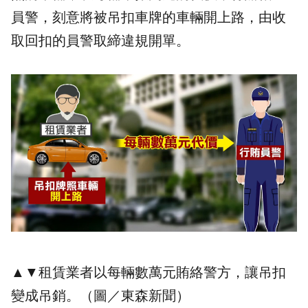
員警，刻意將被吊扣車牌的車輛開上路，由收
取回扣的員警取締違規開單。
▲▼租賃業者以每輛數萬元賄絡警方，讓吊扣
變成吊銷。（圖／東森新聞）