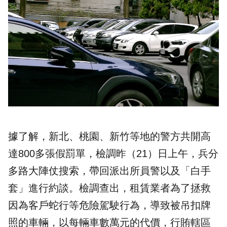
據了解，新北、桃園、新竹等地的警方共開高
達800多張假罰單，檢調昨（21）日上午，兵分
多路大陣仗搜索，帶回派出所員警以及「白手
套」進行約談。檢調查出，租賃業者為了拯救
因為客戶蛇行等危險駕駛行為，導致被吊扣牌
照的車輛，以每輛車數萬元的代價，行賄轄區