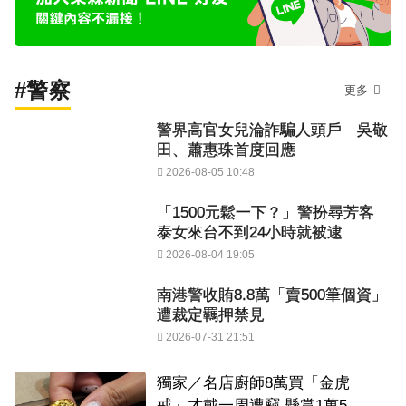
#警察
更多
警界高官女兒淪詐騙人頭戶 吳敬
田、蕭惠珠首度回應
2026-08-05 10:48
「1500元鬆一下？」警扮尋芳客
泰女來台不到24小時就被逮
2026-08-04 19:05
南港警收賄8.8萬「賣500筆個資」
遭裁定羈押禁見
2026-07-31 21:51
獨家／名店廚師8萬買「金虎
戒」才戴一周遭竊 懸賞1萬5找