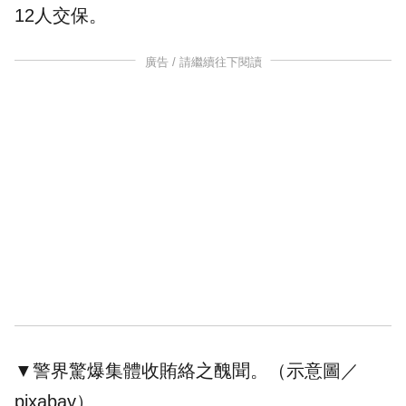
12人交保。
廣告 / 請繼續往下閱讀
▼警界驚爆集體收
賄絡
之醜聞。（示意圖／
pixabay）