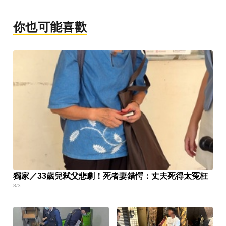
你也可能喜歡
獨家／33歲兒弒父悲劇！死者妻錯愕：丈夫死得太冤枉
8/3