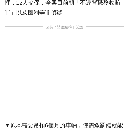
押，12人交保，全案目前朝「不違背職務收賄
罪」以及圖利等罪偵辦。
廣告 / 請繼續往下閱讀
▼原本需要吊扣6個月的車輛，僅需繳罰鍰就能