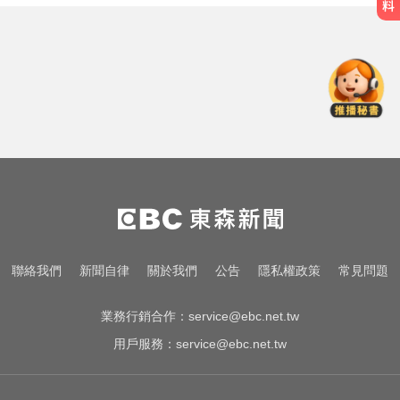
兩大外送平台：城鎮韌性演習區域
暫停配送服務
泰女公務員精緻妝容爆紅 怒嗆網
友：憑什麼不能畫
創2月以來最大單日漲幅！黃金暴漲
4.4%突破4253美元
兩大外送平台：城鎮韌性演習區域
暫停配送服務
泰女公務員精緻妝容爆紅 怒嗆網
聯絡我們
新聞自律
關於我們
公告
隱私權政策
常見問題
友：憑什麼不能畫
業務行銷合作：
service@ebc.net.tw
用戶服務：
service@ebc.net.tw