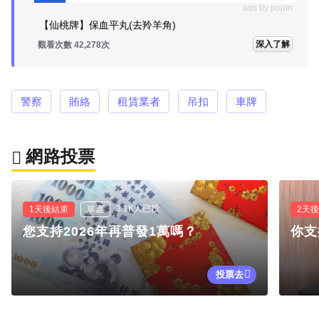
ads by popIn
【仙桃牌】保血平丸(去羚羊角)
深入了解
觀看次數 42,278次
警察
賄絡
租賃業者
吊扣
車牌
網路投票
3.1K人已投
1天後結束
單選
2天
您支持2026年再普發1萬嗎？
你支
投票去