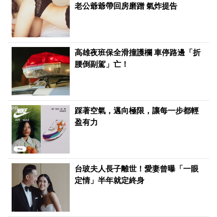
老公爺爺帶回房磨蹭 氣炸提告
高雄夜班保全滑撞護欄 車停路邊「折
腰倒副駕」亡！
PR
踩著空氣，邁向極限，讓每一步都輕
盈有力
台玻夫人長子離世！愛妻曾曝「一眼
定情」半年就定終身