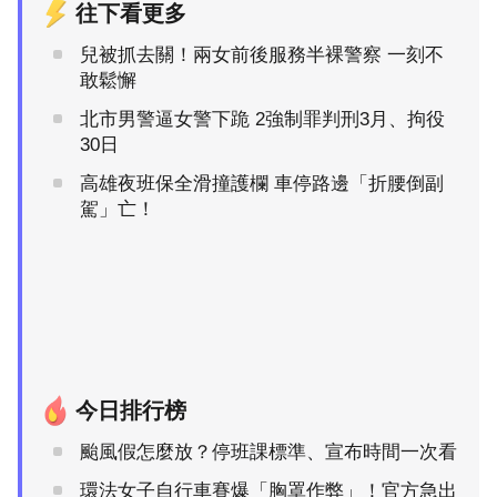
往下看更多
兒被抓去關！兩女前後服務半裸警察 一刻不
敢鬆懈
北市男警逼女警下跪 2強制罪判刑3月、拘役
30日
高雄夜班保全滑撞護欄 車停路邊「折腰倒副
駕」亡！
今日排行榜
颱風假怎麼放？停班課標準、宣布時間一次看
環法女子自行車賽爆「胸罩作弊」！官方急出