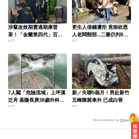
涉竄改效期賣過期康普
更生人借錢遭拒 竟狠砍恩
茶！「金蘭第四代」百萬
人老闆頸部...二審仍判9年
4/13
8/5
交保
半
7人闖「危險流域」上坪溪
新／失聯5個月！男赴新竹
泛舟 基隆長庚38歲外科名
五峰陳屍車外 已成白骨
6/30
8/6
醫溺斃
Recommended by