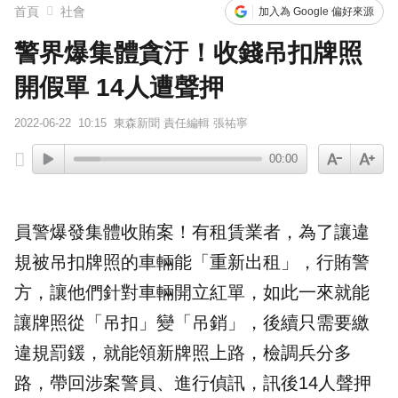
首頁
社會
加入為 Google 偏好來源
警界爆集體貪汙！收錢吊扣牌照
開假單 14人遭聲押
2022-06-22
10:15
東森新聞 責任編輯 張祐寧
00:00
員警爆發集體收賄案！有
租賃業者
，為了讓違
規被
吊扣
牌照的車輛能「重新出租」，行賄警
方，讓他們針對車輛開立紅單，如此一來就能
讓牌照從「吊扣」變「吊銷」，後續只需要繳
違規罰鍰，就能領新牌照上路，檢調兵分多
路，帶回涉案警員、進行偵訊，訊後14人聲押