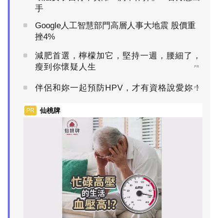
手
Google人工智慧部門高層人事大地震 股價重
挫4%
減肥首選，檸檬加它，堅持一週，腰細了，
瘦到你懷疑人生
PR
伴侶和妳一起預防HPV，才有資格說愛妳！
PR
仙桃牌
PR