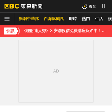
下載東森App，隨時掌握天下大小事！
衝啊中華隊
白海豚颱風
即時
熱門
生活
娛
《理財達人秀》X 安聯投信免費講座報名中！搶先卡位 2027
快訊
下載東森App，隨時掌握天下大小事！
《理財達人秀》X 安聯投信免費講座報名中！搶先卡位 2027