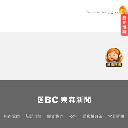
場出爐
私下近況
Recommended by
三商美邦人壽將下市！8/20停牌 千
張大戶還有252人
五角大廈再公開UFO檔案 飛官阿富
汗驚見「巨大三角形」
愛玩車／北極星新車 275匹馬力媲
美性能房車
三商美邦人壽將下市！8/20停牌 千
張大戶還有252人
五角大廈再公開UFO檔案 飛官阿富
聯絡我們
新聞自律
關於我們
公告
隱私權政策
常見問題
汗驚見「巨大三角形」