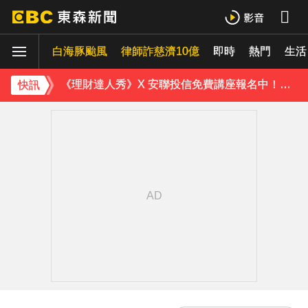
永和豆漿創辦人林炳生病逝 享壽70歲
白海豚颱風
律師詐慈濟10億
即時
熱門
生活
台指期夜盤狂飆736點 專家揭反彈契機上看48000點
《理財達人秀》X 安聯投信免費講座報名中！搶先卡位 2027
快訊
下載東森App，隨時掌握天下大小事！
淡水驚見龍捲風 氣象署證實：和白海豚有關