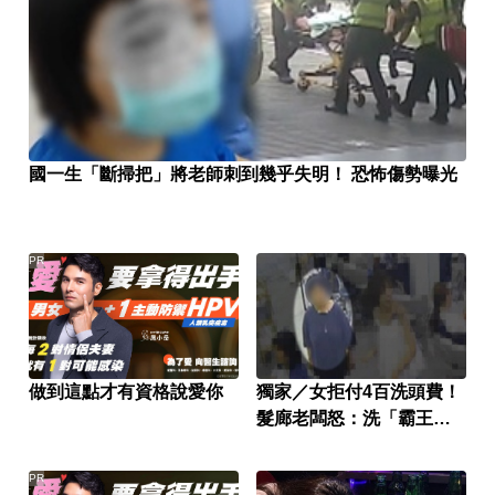
國一生「斷掃把」將老師刺到幾乎失明！ 恐怖傷勢曝光
PR
做到這點才有資格說愛你
獨家／女拒付4百洗頭費！
髮廊老闆怒：洗「霸王
頭」
PR