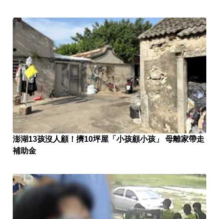
澎湖13孩沒人顧！擠10坪屋「小孩顧小孩」 母離家帶走
補助金