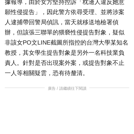
據報導，由於女方堅持控訴「枕邊人違反她意
願性侵提告」，因此警方依尋受理、並將涉案
人逮捕帶回警局偵訊，當天就移送地檢署偵
辦，但該張三聯單的猥褻性侵提告對象，疑似
非該女PO文LINE截圖所指控的台灣大學某知名
教授，其女學生提告對象是另外一名科技業負
責人。針對是否出現
案外案
，或提告對象不止
一人等相關疑雲，恐有待釐清。
廣告 / 請繼續往下閱讀