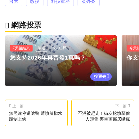
台大
教授
科技董座
案外案
網路投票
4K人已投
7天後結束
單選
今天
您支持2026年再普發1萬嗎？
你支
投票去
上一篇
下一篇
無照違停還嗆警 遭噴辣椒水
不滿被趕走！街友挖墳墓偷
壓制上銬
人頭骨 丟車頂鄰居嚇瘋