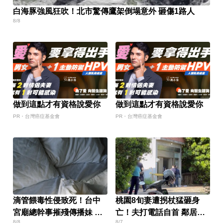
白海豚強風狂吹！北市驚傳鷹架倒塌意外 砸傷1路人
8/8
做到這點才有資格說愛你
做到這點才有資格說愛你
PR・台灣癌症基金會
PR・台灣癌症基金會
滴管餵毒性侵致死！台中
桃園8旬妻遭拐杖猛砸身
宮廟總幹事摧殘傳播妹 下
亡！夫打電話自首 鄰居曝
8/8
8/7