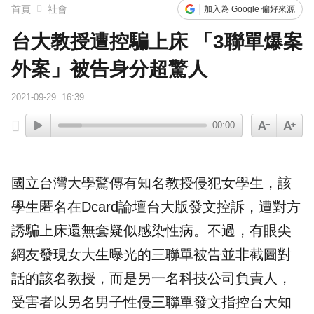
首頁
社會
加入為 Google 偏好來源
台大教授遭控騙上床 「3聯單爆案
外案」被告身分超驚人
2021-09-29
16:39
00:00
國立台灣大學驚傳有知名
教授
侵犯女學生，該
學生匿名在Dcard論壇
台大
版發文控訴，遭對方
誘騙上床還無套疑似感染性病。不過，有眼尖
網友發現女大生曝光的三聯單被告並非截圖對
話的該名教授，而是另一名科技公司負責人，
受害者以另名男子性侵三聯單發文指控台大知