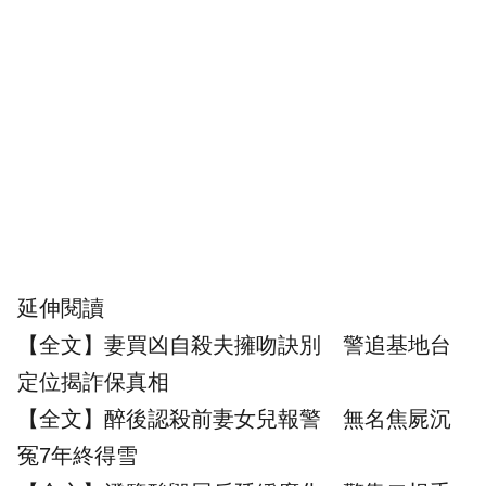
延伸閱讀
【全文】妻買凶自殺夫擁吻訣別 警追基地台
定位揭詐保真相
【全文】醉後認殺前妻女兒報警 無名焦屍沉
冤7年終得雪