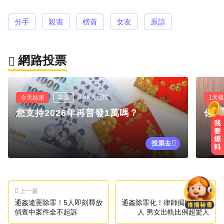
分手
殺害
榜首
女友
原諒
網路投票
3.6K人已投
今天結束
單選
1天
您支持2026年再普發1萬嗎？
你支
投票去
資深歌手「小秦漢」張海漢辭世享
壽68歲 好友證實噩耗
愛玩車／無聲超跑失寵 瑪莎拉蒂將
上一篇
下一篇
回歸V8手排
通姦違憲除罪！5人即刻釋放
通姦除罪化！律師揭6種受益
偵查中案件全不起訴
人 男女出軌比例超驚人
14年豪門婚變！48歲小刀證實離婚