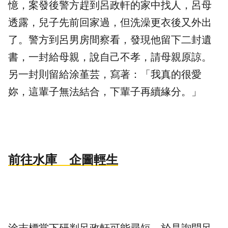
憶，案發後警方趕到呂政軒的家中找人，呂母
透露，兒子先前回家過，但洗澡更衣後又外出
了。警方到呂男房間察看，發現他留下二封遺
書，一封給母親，說自己不孝，請母親
原諒
。
另一封則留給涂堇芸，寫著：「我真的很愛
妳，這輩子無法結合，下輩子再續緣分。」
前往水庫 企圖輕生