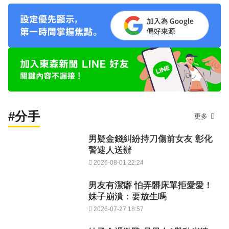
#分手
更多
男疑金錢糾紛持刀傷前女友 彰化
警逮人送辦
2026-08-01 22:24
男友有潔癖 怕弄髒床單拒愛愛！
妹子崩潰：要放生嗎
2026-07-27 18:57