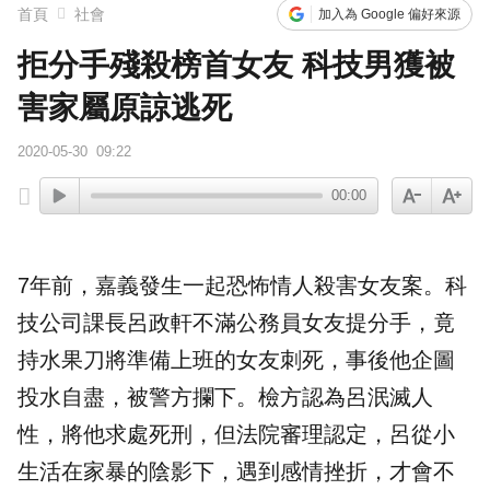
首頁
社會
加入為 Google 偏好來源
拒分手殘殺榜首女友 科技男獲被
害家屬原諒逃死
2020-05-30
09:22
00:00
7年前，嘉義發生一起恐怖情人
殺害
女友
案。科
技公司課長呂政軒不滿公務員女友提
分手
，竟
持水果刀將準備上班的女友刺死，事後他企圖
投水自盡，被警方攔下。檢方認為呂泯滅人
性，將他求處死刑，但法院審理認定，呂從小
生活在家暴的陰影下，遇到感情挫折，才會不