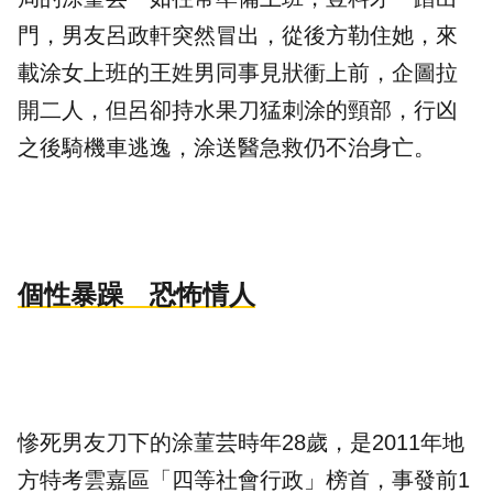
門，男友呂政軒突然冒出，從後方勒住她，來
載涂女上班的王姓男同事見狀衝上前，企圖拉
開二人，但呂卻持水果刀猛刺涂的頸部，行凶
之後騎機車逃逸，涂送醫急救仍不治身亡。
個性暴躁 恐怖情人
慘死男友刀下的涂菫芸時年28歲，是2011年地
方特考雲嘉區「四等社會行政」
榜首
，事發前1