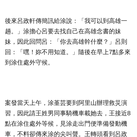
後來呂政軒傳簡訊給涂說：「我可以到高雄一
趟。」涂擔心呂要去找自己在高雄念書的妹
妹，因此回問呂：「你去高雄幹什麼？」呂則
回：「嘿！妳不用知道。」隨後在早上7點多來
到涂住處外守候。
案發當天上午，涂堇芸要到阿里山辦理救災演
習，因此請王姓男同事騎機車載她去，王接近8
點在涂住處外等候，見涂走出門便準備發動機
車，不料卻傳來涂的尖叫聲。王轉頭看到呂政