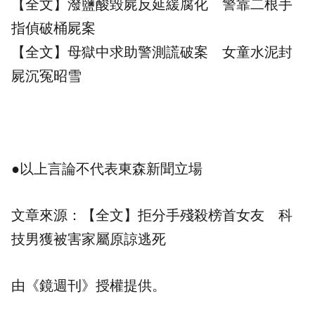
【全文】潑鹽酸毀屍反延緩腐化 警靠二根手
指偵破桶屍案
【全文】母獄中求助警測謊破案 女童水泥封
屍沉冤昭雪
●以上言論不代表東森新聞立場
文章來源：
【全文】拒分手殘殺榜首女友 科
技男獲被害家屬原諒逃死
由《鏡週刊》授權提供。