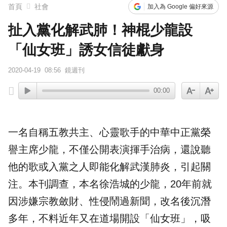
首頁
社會
加入為 Google 偏好來源
扯入黨化解武肺！神棍少龍設
「仙女班」誘女信徒獻身
2020-04-19
08:56
鏡週刊
00:00
一名自稱五教共主、心靈歌手的中華中正黨榮
譽主
席少龍
，不僅公開表演揮手治病，還說聽
他的歌或入黨之人即能化解武漢肺炎，引起關
注。
本刊
調查，本名徐浩城的少龍，20年前就
因涉嫌宗教斂財、性侵鬧過新聞，改名後沉潛
多年，不料近年又在道場開設「仙女班」，吸