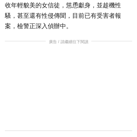
收年輕貌美的女信徒，慫恿獻身，並趁機性
騷，甚至還有性侵傳聞，目前已有受害者報
案，檢警正深入偵辦中。
廣告 / 請繼續往下閱讀