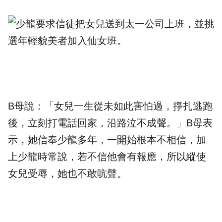
B母說：「女兒一生從未如此害怕過，掙扎逃跑
後，立刻打電話回家，沿路泣不成聲。」B母表
示，她信奉少龍多年，一開始根本不相信，加
上少龍時常說，若不信他會有報應，所以縱使
女兒受辱，她也不敢吭聲。