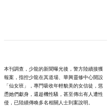
本刊調查，少龍的新聞曝光後，警方陸續接獲
報案，指控少龍在其道場、華興靈修中心開設
「仙女班」，專門吸收年輕貌美的女信徒，慫
恿她們獻身，還趁機性騷，甚至傳出有人遭性
侵，已陸續傳喚多名相關人士到案說明。