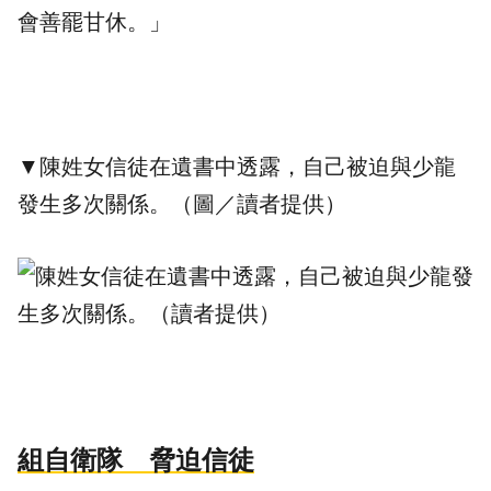
會善罷甘休。」
▼陳姓女信徒在遺書中透露，自己被迫與少龍
發生多次關係。（圖／讀者提供）
組自衛隊 脅迫信徒