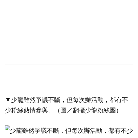
▼少龍雖然爭議不斷，但每次辦活動，都有不
少粉絲熱情參與。（圖／翻攝少龍粉絲團）