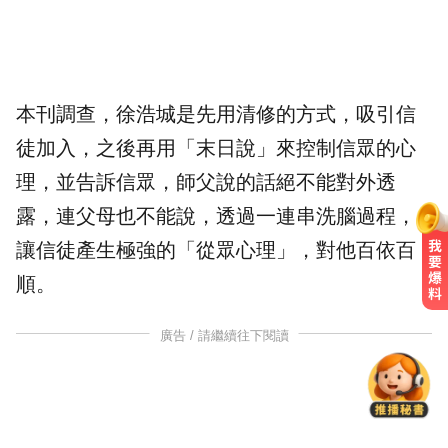
本刊調查，徐浩城是先用清修的方式，吸引信
徒加入，之後再用「末日說」來控制信眾的心
理，並告訴信眾，師父說的話絕不能對外透
露，連父母也不能說，透過一連串洗腦過程，
讓信徒產生極強的「從眾心理」，對他百依百
順。
愛玩車／無聲超跑失寵 瑪莎拉蒂將
回歸V8手排
廣告 / 請繼續往下閱讀
中職／陳傑憲轟2分砲貢獻3打點！
統一獅8:2味全龍
金牌員工轉投李多慧！剪輯師突暴