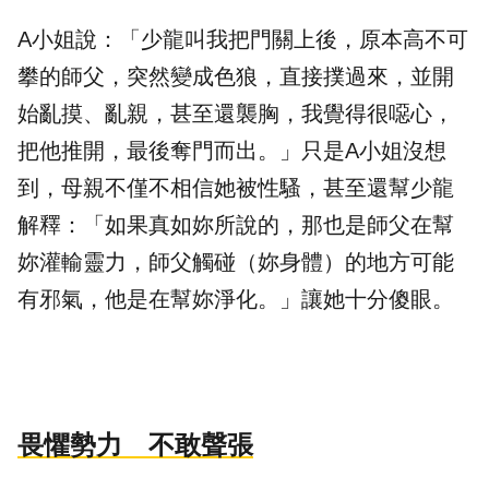
A小姐說：「少龍叫我把門關上後，原本高不可
攀的師父，突然變成色狼，直接撲過來，並開
始亂摸、亂親，甚至還襲胸，我覺得很噁心，
把他推開，最後奪門而出。」只是A小姐沒想
到，母親不僅不相信她被性騷，甚至還幫少龍
解釋：「如果真如妳所說的，那也是師父在幫
妳灌輸靈力，師父觸碰（妳身體）的地方可能
有邪氣，他是在幫妳淨化。」讓她十分傻眼。
畏懼勢力 不敢聲張