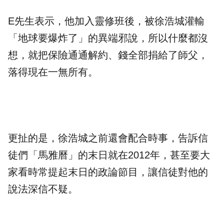
E先生表示，他加入靈修班後，被徐浩城灌輸
「地球要爆炸了」的異端邪說，所以什麼都沒
想，就把保險通通解約、錢全部捐給了師父，
落得現在一無所有。
更扯的是，徐浩城之前還會配合時事，告訴信
徒們「馬雅曆」的末日就在2012年，甚至要大
家看時常提起末日的政論節目，讓信徒對他的
說法深信不疑。